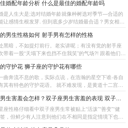
佳婚配年龄分析 什么是最佳的婚配年龄吗
婚是人生大是;选对结婚年龄就像种树选对季节—合适的
能让感情生根发芽. 但到底多少岁结婚最合适？男女相差
福？ 今天咱们就...
的男生性格如何 射手男有怎样的性格
处黑暗，不如提灯前行。老实讲呢；有没有觉的射手座
次带着一股“天塌下来也挡不住我笑”的气场?! 跟着他们聊
自由洒脱的劲...
的守护花 狮子座的守护花有哪些
一曲奔流不息的歌，实际点说，在浩瀚的星空下谁-各自
有其有特色的守护花语。 就不难发现，是黄道十二宫中
风范的星座;狮子座...
双子座男生害羞会怎样？双子座男生害羞的表现 双子座男生害羞会怎么样
星座性格仔细看中双子座男生常被贴上“活泼”“善变”“健
标签，但鲜少有人注意到他们在不相同是指定情境下也会
羞的一面...