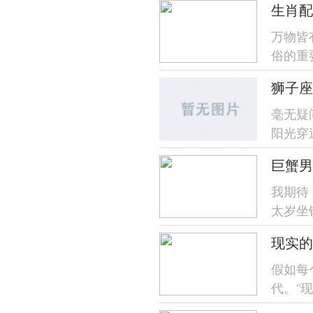
生肖配
万物皆
俗的重
狮子座
毫无疑
阳光穿
—今日
巨蟹男
我期待
太岁坐
流动对
现实的
假如每
代。“
可就有一