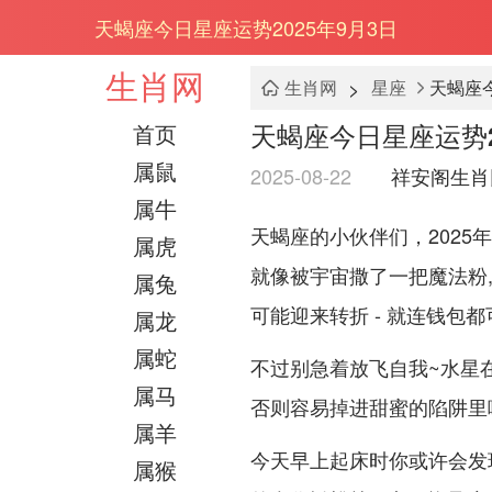
天蝎座今日星座运势2025年9月3日
生肖网
>
生肖网
星座
天蝎座今
天蝎座今日星座运势2
首页
属鼠
2025-08-22
祥安阁生肖
属牛
天蝎座的小伙伴们，2025
属虎
就像被宇宙撒了一把魔法粉
属兔
可能迎来转折 - 就连钱包
属龙
属蛇
不过别急着放飞自我~水星在
属马
否则容易掉进甜蜜的陷阱里
属羊
今天早上起床时你或许会发
属猴