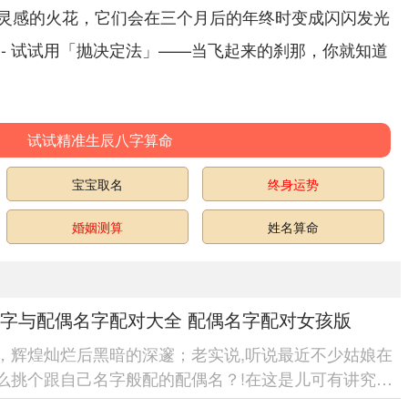
灵感的火花，它们会在三个月后的年终时变成闪闪发光
 - 试试用「抛决定法」——当飞起来的刹那，你就知道
试试精准生辰八字算命
宝宝取名
终身运势
婚姻测算
姓名算命
字与配偶名字配对大全 配偶名字配对女孩版
，辉煌灿烂后黑暗的深邃；老实说,听说最近不少姑娘在
么挑个跟自己名字般配的配偶名？!在这是儿可有讲究
像咱们穿衣服讲究搭配，名字...