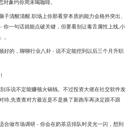
暗恋对象约你周末喝咖啡。
脑子清醒清醒.职场上你那看穿本质的能力会格外突出、
- 你一句话就能点破关键，但要看别让毒舌属性上线,小
」。
顿好的，聊聊行业八卦 - 说不定能挖到以后三个月升职
！
刮刮乐说不定能赚顿火锅钱。不过投资大佬在社交软件发
对待,先查查对方最近是不是换了新跑车再决定跟不跟
适合做市场调研 - 你会在奶茶店排队时灵光一闪，想到