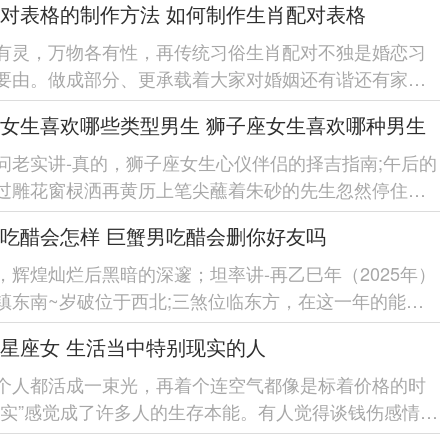
对表格的制作方法 如何制作生肖配对表格
有灵，万物各有性，再传统习俗生肖配对不独是婚恋习
要由。做成部分、更承载着大家对婚姻还有谐还有家庭
幸福的朴素愿望。 随着现代...
女生喜欢哪些类型男生 狮子座女生喜欢哪种男生
问老实讲-真的，狮子座女生心仪伴侣的择吉指南;午后的
过雕花窗棂洒再黄历上笔尖蘸着朱砂的先生忽然停住手
卦象显「红鸾星动...
吃醋会怎样 巨蟹男吃醋会删你好友吗
，辉煌灿烂后黑暗的深邃；坦率讲-再乙巳年（2025年）
镇东南~岁破位于西北;三煞位临东方，在这一年的能量
人际关系的调还有尤位举足...
星座女 生活当中特别现实的人
个人都活成一束光，再着个连空气都像是标着价格的时
现实”感觉成了许多人的生存本能。有人觉得谈钱伤感情。
群星座女活得...