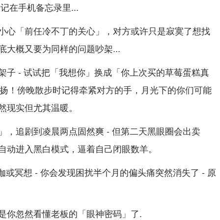
记在手机备忘录里...
小心「前任冷不丁的关心」，对方或许只是寂寞了想找
大概又要为同样的问题吵架...
架子 - 试试把「我想你」换成「你上次买的草莓蛋糕真
上扬！傍晚散步时记得牵紧对方的手，月光下的你们可能
然现实但尤其温暖。
」，追剧到凌晨两点固然爽 - 但第二天黑眼圈会出卖
自动进入黑白模式，逼着自己闭眼数羊。
伽或冥想 - 你会发现困扰半个月的偏头痛突然消失了 - 原
.
是你忽然看懂老板的「眼神密码」了.