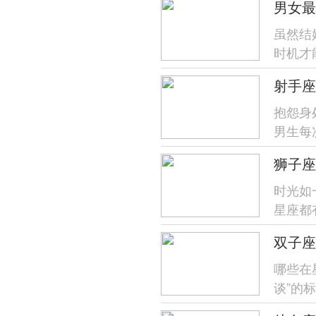
男女最
虽然结
时机才
几岁更幸
射手座
抱怨身
男生每
天时那种
狮子座
时光如
星座都
最具王者
哪些在
谈”的
展露出害