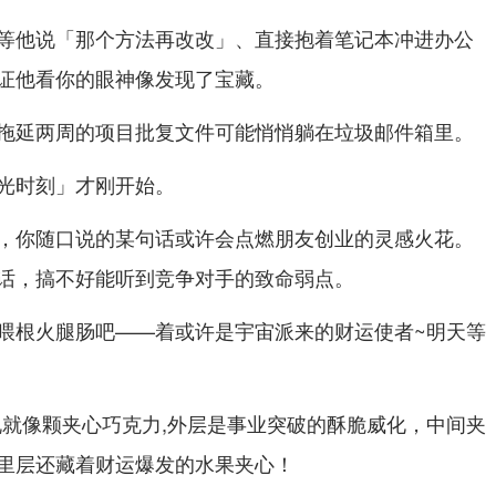
等他说「那个方法再改改」、直接抱着笔记本冲进办公
证他看你的眼神像发现了宝藏。
拖延两周的项目批复文件可能悄悄躺在垃圾邮件箱里。
光时刻」才刚开始。
，你随口说的某句话或许会点燃朋友创业的灵感火花。
话，搞不好能听到竞争对手的致命弱点。
喂根火腿肠吧——着或许是宇宙派来的财运使者~明天等
来说就像颗夹心巧克力,外层是事业突破的酥脆威化，中间夹
里层还藏着财运爆发的水果夹心！