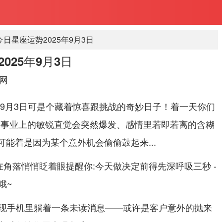
日星座运势2025年9月3日
025年9月3日
网
年9月3日可是个藏着惊喜跟挑战的奇妙日子！着一天你们
,事业上的敏锐直觉会突然爆发、感情里若即若离的含糊
都可能着是因为某个意外机会偷偷鼓起来...
角落悄悄眨着眼提醒你:今天做决定前得先深呼吸三秒 -
哦~
现手机里躺着一条未读消息——或许是客户意外的抛来