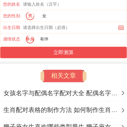
您的姓名
理财方面要警惕"内部消息",某个声称掌握内
您的性别
男
女
幕的发小也许正在编织甜蜜的谎言。
出生日期
感情世界今天像杯层次分明的鸡尾酒 - 表面
感情状态
单身
有伴
浮着甜蜜的奶油，底下藏着辛辣的伏特加。
立即测算
单身的天蝎会在健身房里遇到自带薄荷香气
的邂逅,对方请教器械使用方法时的眼神藏着
相关文章
小心机.不过要分辨清楚这是怦然心动还是荷
尔蒙作祟、晚上八点过后某个前任可能带着
女孩名字与配偶名字配对大全 配偶名字配对女孩版
忏悔小作文突然造访，那些"不小心路过你
生肖配对表格的制作方法 如何制作生肖配对表格
家楼下"的桥段听听就好.
有伴的天蝎要小心餐桌上的、伴侣随口提起
狮子座女生喜欢哪些类型男生 狮子座女生喜欢哪种男生