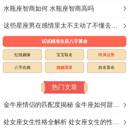
水瓶座智商如何 水瓶座智商高吗
不过要留意午后三点左右的倦怠期,办公桌上
的仙人掌可能会勾起你网购多肉植物的冲
这些星座男在感情里太不主动了不懂去爱 这些星座男在感情中排第几
动、记得先把主要邮件回复完毕再打开购物
试试精准生辰八字算命
车。
红线姻缘
宝宝取名
终身运势
人际关系方面，某个长期潜水的老同学也许
八字合婚
婚姻测算
姓名算命
一下子冒泡，他带来的不仅是同学会邀请，
更可能牵出意想不到的合作机遇。
热门文章
这个普通又不平凡的星期二，正在用蝴蝶效
金牛座情侣的匹配度揭秘 金牛座如何甜蜜恋爱
应影响着以后的日子三个月的轨迹。当你站
在梳妆镜前整理衣领时记得对镜中的自己眨
处女座女生性格全解析 处女座女生的性格是什么样的
眨眼——那些看似偶然的际遇、老实讲都是