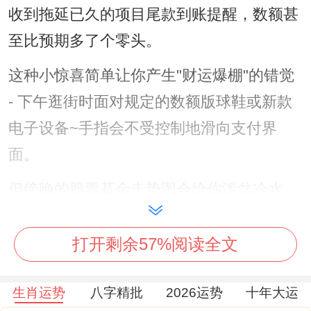
收到拖延已久的项目尾款到账提醒，数额甚
至比预期多了个零头。
这种小惊喜简单让你产生"财运爆棚"的错觉
- 下午逛街时面对规定的数额版球鞋或新款
电子设备~手指会不受控制地滑向支付界
面。
但傍晚的股票基金走势图会给你泼盆冷水，
那些看似稳健的蓝筹股可能冷不丁跳水。建
议把冲动消费的预算控制在早餐奶茶钱范围
打开剩余57%阅读全文
内，倒是可能关注二手交易平台 - 说不定能
生肖运势
八字精批
2026运势
十年大运
淘到九成新的设计师款家具。