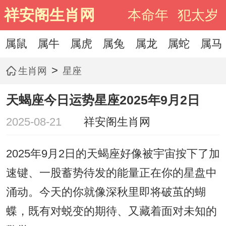
祥安阁生肖网
本命年
犯太岁
属鼠
属牛
属虎
属兔
属龙
属蛇
属马
>
生肖网
星座
天蝎座今日运势星座2025年9月2日
2025-08-21
祥安阁生肖网
2025年9月2日的天蝎座好像被宇宙按下了加
速键、一股蓄势待发的能量正在你的星盘中
涌动。今天的你就像深秋里即将破茧的蝴
蝶，既有对蜕变的期待、又藏着面对未知的