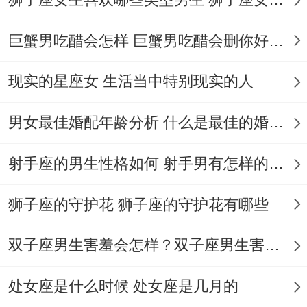
的"同事聚餐"大概让你莫名烦躁，其实对方
巨蟹男吃醋会怎样 巨蟹男吃醋会删你好友吗
只是单纯分享日常。今晚适合用烛光晚餐化
解微妙情绪，但千万别选生冷海鲜 - 肠胃 起
现实的星座女 生活当中特别现实的人
来可比吃醋难受多了。
男女最佳婚配年龄分析 什么是最佳的婚配年龄吗
今天的你就像精密运转的瑞士手表 - 每个齿
轮都咬合得分毫不差！从晨跑时恰到好处的
射手座的男生性格如何 射手男有怎样的性格
风速，到下班路上正好赶上的公交车，连便
狮子座的守护花 狮子座的守护花有哪些
利店加热的便当都比往常美味三分。
双子座男生害羞会怎样？双子座男生害羞的表现 双子座男生害羞会怎么样
这种行云流水的状态最适合推进拖延已久的
计划，比如那本在抽屉里躺了半年的小说大
处女座是什么时候 处女座是几月的
纲,或是健身APP上积灰的增肌课程。