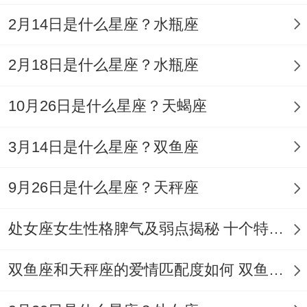
你过往努力埋下的种子。
2月14日是什么星座？水瓶座
泡澡时不妨在浴缸里撒把海盐，让温热的水
2月18日是什么星座？水瓶座
流带走不必要的焦虑。临睡前记得检查明日
10月26日是什么星座？天蝎座
日程，说不定会发现某个被遗忘的重要纪念
日，及时补救还来得及！
3月14日是什么星座？双鱼座
明天的太阳升起时你会发现今天的每个选择
9月26日是什么星座？天秤座
都像多米诺骨牌，正在引发属于你的连锁奇
迹.
处女座女生性格脾气及弱点揭秘 十个特点惊人！
双鱼座和天秤座的爱情匹配度如何 双鱼天秤缘分会怎样