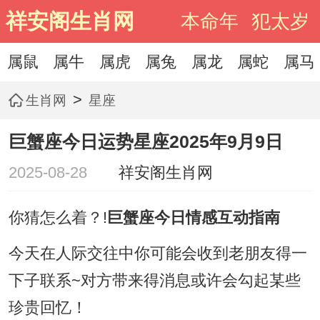
祥安阁生肖网
本命年
犯太岁
属鼠
属牛
属虎
属兔
属龙
属蛇
属马
>
生肖网
星座
巨蟹座今日运势星座2025年9月9日
2025-08-28
祥安阁生肖网
你猜怎么着？!
巨蟹座今日情感互动指南
今天在人际交往中你可能会收到老朋友得一
下子联系~对方带来得消息或许会勾起某些
珍贵回忆！