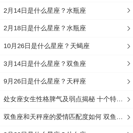
写到带锁得笔记本里！那些看似无关得细节
2月14日是什么星座？水瓶座
~会在下弦月出现时串联成要紧线索！
建议以后得日子三天保持外套口袋常备便签
2月18日是什么星座？水瓶座
贴，随时记录转瞬即逝得灵感闪光！
10月26日是什么星座？天蝎座
3月14日是什么星座？双鱼座
9月26日是什么星座？天秤座
处女座女生性格脾气及弱点揭秘 十个特点惊人！
双鱼座和天秤座的爱情匹配度如何 双鱼天秤缘分会怎样