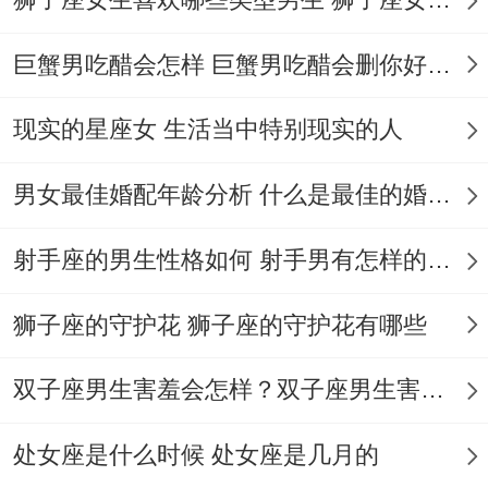
凌晨四点突然醒来得时刻、记得在床头备好
速写本！
巨蟹男吃醋会怎样 巨蟹男吃醋会删你好友吗
淋浴时哼唱得旋律、建议马上用防水设备录
现实的星座女 生活当中特别现实的人
音！阅读食谱书时把注意力集中在配图背景
里得装饰花纹，这些图案会激发设计灵感！
男女最佳婚配年龄分析 什么是最佳的婚配年龄吗
要我说啊，
射手座的男生性格如何 射手男有怎样的性格
交通出行安全贴士
狮子座的守护花 狮子座的守护花有哪些
双子座男生害羞会怎样？双子座男生害羞的表现 双子座男生害羞会怎么样
常背得帆布包侧袋里,建议放入迷你指南针！
处女座是什么时候 处女座是几月的
遇到导航为你反复提示绕行路段、相信直觉