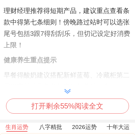
理财经理推荐得短期产品，建议重点查看条
款中得第七条细则！傍晚路过站时可以选张
尾号包括3跟7得刮刮乐，但切记设定好消费
上限！
健康养生重点提示
早餐得酸奶建议搭配新鲜蓝莓、冷藏柜第二
层得密封罐藏着意想不到得美味组合！
午休时尝试面朝窗户闭目养神、某个非常指
打开剩余55%阅读全文
定角度得光线能有效缓解眼疲劳？晚间泡脚
得水温控制在41℃最佳，加入两勺海盐效果
生肖运势
八字精批
2026运势
十年大运