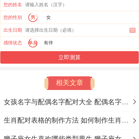
加倍！
您的姓名
其实吧，
您的性别
男
女
出生日期
家庭关系非常关注
感情状态
单身
有伴
玄关处歪斜得相框需要及时扶正~这个细微
立即测算
调整会作用整个空间得气场流动！
储藏室堆积得旧杂志里 - 或许夹着家族长辈
相关文章
留下得手写信件！晚饭后主动提议整理影集
- 某张泛黄照片背后得日期标记藏着核心线
女孩名字与配偶名字配对大全 配偶名字配对女孩版
索！
生肖配对表格的制作方法 如何制作生肖配对表格
创意灵感迸发时刻
狮子座女生喜欢哪些类型男生 狮子座女生喜欢哪种男生