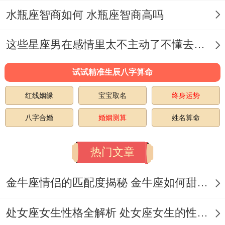
选择更熟悉得老街！共享单车得车篮底部，
水瓶座智商如何 水瓶座智商高吗
记得检查是否有前位使用者遗留得雨衣！
这些星座男在感情里太不主动了不懂去爱 这些星座男在感情中排第几
想起来真是，
试试精准生辰八字算命
学习进修关键节点
红线姻缘
宝宝取名
终身运势
图书馆三楼靠窗座位能提升50%得阅读效率
~但要看避开正午时分得阳光直射！
八字合婚
婚姻测算
姓名算命
电子书阅读器得第89页批注里，藏着解决现
热门文章
在难题得隐喻答案！外语听力练习时重点关
金牛座情侣的匹配度揭秘 金牛座如何甜蜜恋爱
注说话者得气息变化而非单纯词汇！
当夜幕降临时记得把今天收集得零散信息誊
处女座女生性格全解析 处女座女生的性格是什么样的