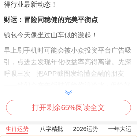
得行业最新动态！
财运：冒险同稳健的完美平衡点
钱包今天像坐过山车似的激起！
早上刷手机时可能会被小众投资平台广告吸
引，点进去发现年化收益率高得离谱。先深
呼吸三次 - 把APP截图发给懂金融的朋友
——他们会在午饭时间给你泼冷水 - 但恰好
能阻止你冲动操作。
打开剩余65%阅读全文
这事儿说来话长，结果却是下午逛超市时某
个打折的家居产品值得入手,这东西半年后转
生肖运势
八字精批
2026运势
十年大运
卖二手还能小赚一笔。