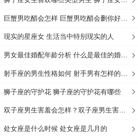
单身水瓶今天出门前务必好好搭配衣服！
巨蟹男吃醋会怎样 巨蟹男吃醋会删你好友吗
地铁站扶梯上那个穿格子衬衫的人也许会在
你掏交通卡时帮忙捡起掉落的钥匙扣。别用
现实的星座女 生活当中特别现实的人
往常的礼貌微笑带过试着指着对方背包上的
男女最佳婚配年龄分析 什么是最佳的婚配年龄吗
动漫徽章开启焦点——你们喜欢的居然是同
一部冷门番剧！
射手座的男生性格如何 射手男有怎样的性格
约喝咖啡显得太刻意，不如直接说“要不要
狮子座的守护花 狮子座的守护花有哪些
顺路去便利店买第二杯半价的冰淇淋”.
双子座男生害羞会怎样？双子座男生害羞的表现 双子座男生害羞会怎么样
有伴侣的今晚别安排常规约会。
另一半说想看爱情片?偏要拽TA去体验密室
处女座是什么时候 处女座是几月的