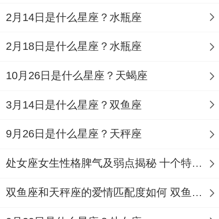
上能让晚高峰地铁里的陌生人主动给你让座.
2月14日是什么星座？水瓶座
晚上整理旧书时某本大学教材里夹着的电影
2月18日是什么星座？水瓶座
票根，会引发你对某个老朋友的怀念、发条
仅TA可见的朋友圈试试？
10月26日是什么星座？天蝎座
洗澡时哼的歌千万别切掉！
3月14日是什么星座？双鱼座
副歌部分某句歌词会给明天的会议发言提供
9月26日是什么星座？天秤座
完美切入点.凌晨刷短***若是刷到猫咪后空
翻，立即截图发社交媒体，前同事的介绍里
处女座女生性格脾气及弱点揭秘 十个特点惊人！
藏着新合作线索。
双鱼座和天秤座的爱情匹配度如何 双鱼天秤缘分会怎样
这事儿说来话长~这些看似无关紧要的小