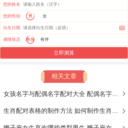
您的姓名
傍晚收到贷记卡账单别焦虑，仔细核对会发
您的性别
男
女
现有笔重复扣款能申诉。
出生日期
晚上朋友组的饭局别推脱、坐你左边的人或
感情状态
单身
有伴
许会聊起新兴行业的股权认购机会。不过记
立即测算
住，今天适合用“试水心态”处理财务，比如
拿可承受损失的金额买张，说不定用零钱参
相关文章
与众筹项目。
女孩名字与配偶名字配对大全 配偶名字配对女孩版
睡前记得把支付宝的自动理财功能打开，明
日收益会比今天多出0.3%哦！
生肖配对表格的制作方法 如何制作生肖配对表格
爱情:电光火石间的化学反应
狮子座女生喜欢哪些类型男生 狮子座女生喜欢哪种男生