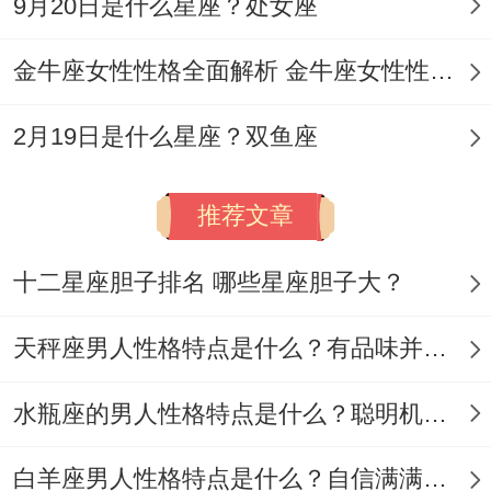
事、像星座能量场的隐形导线 - 正在悄悄串
9月20日是什么星座？处女座
联起未来的重大转折。
金牛座女性性格全面解析 金牛座女性性格与脾气全揭秘
能量校准指南：让好运翻倍的方法
2月19日是什么星座？双鱼座
早上通勤别戴降噪耳机！
公交报站声、咖啡机蒸汽声、同事敲键盘的
推荐文章
节奏，这些白噪音里藏着宇宙给你的摩斯密
十二星座胆子排名 哪些星座胆子大？
码。午餐放弃常点的轻食沙拉，去马路对面
新开的川菜馆 - 辣椒会激活你的冒险基因.
天秤座男人性格特点是什么？有品味并注重美感
下午茶时间把手机屏保换成流动的银河系壁
水瓶座的男人性格特点是什么？聪明机智理性冷静
纸~每瞥一眼都在潜意识里强化运势能量。
白羊座男人性格特点是什么？自信满满但缺乏耐心
决定性决定放在日落前后17:19分处理，那