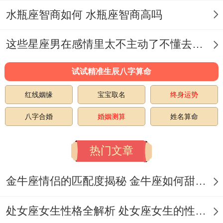
逃脱的丧尸主题！在黑暗中被吓得紧紧牵手
水瓶座智商如何 水瓶座智商高吗
时你们会突然找回初吻时的心跳频率。
这些星座男在感情里太不主动了不懂去爱 这些星座男在感情中排第几
倘若原因是工作耽误了见面时间~别打字解
释，直接拨***通话让对方看见你电脑屏幕上
试试精准生辰八字算命
未保存的文档。临睡前那句“明天早餐想吃
红线姻缘
宝宝取名
终身运势
何事”要比“我爱你”更让TA心动...
八字合婚
婚姻测算
姓名算命
隐藏彩蛋:好办被忽略的幸运细节
热门文章
今天中午12:47分注意办公桌的东南角！
可能会发现半年前丢失的U盘 - 里面存着那
金牛座情侣的匹配度揭秘 金牛座如何甜蜜恋爱
份被遗忘的绝妙提案。下班路上倘若看见有
处女座女生性格全解析 处女座女生的性格是什么样的
人卖氢气球的 - 买那个银色的——系在包包