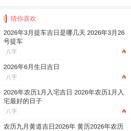
时金星正好运行到你星盘的第三宫...
猜你喜欢
如果想增强财运，在钱包夹层放张蓝色便签
2026年3月提车吉日是哪几天 2026年3月26
纸、上面用金色笔画个∞符号。感情方面、
号提车
今晚23点前给含糊对象发消息要用语音别打
八字
字~声波震动频率会触发意想不到的进展。
2026年6月生日吉日
这些方法不是玄学,而是帮你把今天的星象能
八字
量转化成具体行动指南！
2026年农历1月入宅吉日 2026年农历1月入
宅最好的日子
八字
农历九月黄道吉日2026年 黄历2026年农历