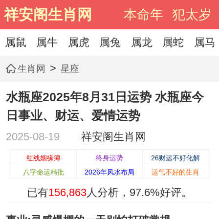
祥安阁生肖网
本命年
犯太岁
属鼠
属牛
属虎
属兔
属龙
属蛇
属马
>
生肖网
星座
水瓶座2025年8月31日运势 水瓶座今
日事业、财运、爱情运势
2025-08-19
祥安阁生肖网
红线姻缘簿
终身运势
26财运不好化解
八字命运精批
2026年风水布局
运气不好的生肖
已有
156,863
人分析，
97.6%
好评。