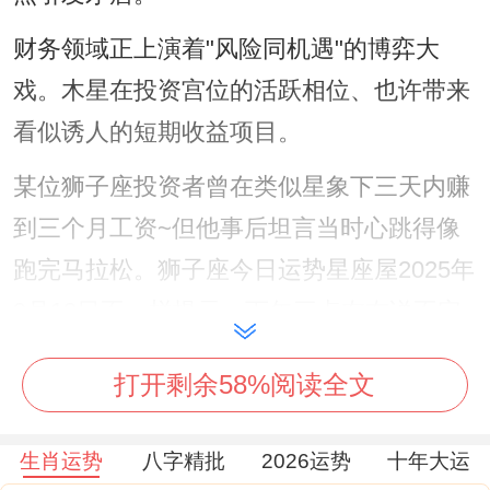
财务领域正上演着"风险同机遇"的博弈大
戏。木星在投资宫位的活跃相位、也许带来
看似诱人的短期收益项目。
某位狮子座投资者曾在类似星象下三天内赚
到三个月工资~但他事后坦言当时心跳得像
跑完马拉松。狮子座今日运势星座屋2025年
9月13日不一样提示、下午三点左右说不定
出现关键财务信息、有位从事金融业的狮子
打开剩余58%阅读全文
座回忆，去年同期的这个时辰，他偶然听到
的电梯对话让他及时撤出了即将暴跌的基
生肖运势
八字精批
2026运势
十年大运
金。