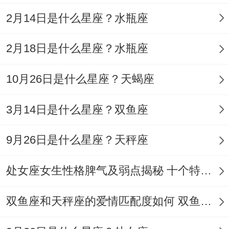
- 每一个细节都在放大你的与众不同魅力。
2月14日是什么星座？水瓶座
从清晨的第一缕阳光到深夜的星辰闪烁,狮子
座今日运势星座屋2025年9月13日都在强调
2月18日是什么星座？水瓶座
主动把握机遇的重要性...
10月26日是什么星座？天蝎座
以后三个月可能重点关注创意成果转化，就
3月14日是什么星座？双鱼座
像某位发明家朋友持续追踪这个周期的星象
变化~最终成功将概念模型转化为商业产
9月26日是什么星座？天秤座
品...
处女座女生性格脾气及弱点揭秘 十个特点惊人！
当宇宙把麦克风递到你手中时记得用最自信
的声音说出你的主张——毕竟、今天的星空
双鱼座和天秤座的爱情匹配度如何 双鱼天秤缘分会怎样
剧场里，你才是当之无愧的主角。