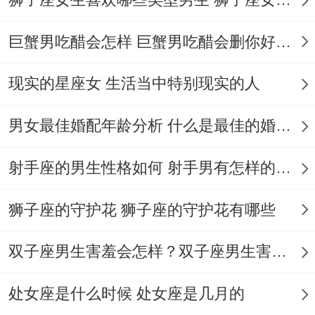
创意领域将迎来井喷式灵感 - 水星在第五宫
巨蟹男吃醋会怎样 巨蟹男吃醋会删你好友吗
变成的特殊角度，可能让你产生颠覆性想
现实的星座女 生活当中特别现实的人
法。就像某位狮子座编剧在像星象下 - 用三
天时间写出了获奖短片的剧本雏形！
男女最佳婚配年龄分析 什么是最佳的婚配年龄吗
狮子座今日运势星座屋2025年9月13日格外
射手座的男生性格如何 射手男有怎样的性格
提到~随身携带便签本会派上大用场,有设计
师就是在等咖啡时随手画下的涂鸦、后来成
狮子座的守护花 狮子座的守护花有哪些
了品牌联名款的核心元素...
双子座男生害羞会怎样？双子座男生害羞的表现 双子座男生害羞会怎么样
不过要看信息过载~某位自媒体人曾因在并
且跟进五个创意而差点错过截稿日期！
处女座是什么时候 处女座是几月的