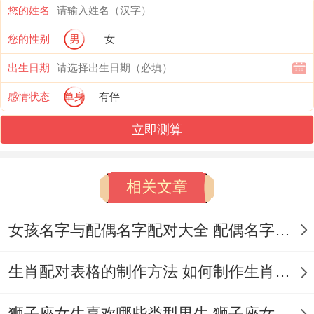
您的姓名
健康运势像忽明忽暗的霓虹灯需要分外关
您的性别
男
女
注。火星带来的亢奋能量可能让...发生你连
出生日期
续熬夜处理工作 - 就像某位狮子座博主上周
感情状态
单身
有伴
因连轴转直播而突发耳鸣。
立即测算
狮子座今日运势星座屋2025年9月13日显
示、傍晚五点到七点适合进行舒缓运动，有
相关文章
位坚持普拉提的狮子座表示 - 这个时段锻炼
后睡眠质量提升了40%。
女孩名字与配偶名字配对大全 配偶名字配对女孩版
不过要小心美食勾引 - 尤其是同事分享的下
生肖配对表格的制作方法 如何制作生肖配对表格
午茶点心，某位正在减脂的狮子座就曾在这
个星象下单日摄入三块熔岩蛋糕。
狮子座女生喜欢哪些类型男生 狮子座女生喜欢哪种男生