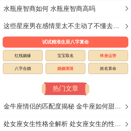
当夜幕降临时试试看留意社交平台上的某个
水瓶座智商如何 水瓶座智商高吗
特殊信号。
这些星座男在感情里太不主动了不懂去爱 这些星座男在感情中排第几
狮子座今日运势星座屋2025年9月13日露出
来~晚间九点前后也许出现主要人脉链接~就
试试精准生辰八字算命
像某位创业者在这个时间点收到行业大佬的
红线姻缘
宝宝取名
终身运势
私信，马上促成了跨年合作项目.
八字合婚
婚姻测算
姓名算命
有位从事教育的狮子座教师也分享过她就是
热门文章
在像星象下发现了改变教学方式的线上资源
库.记住保持设备电量充足 - 毕竟机遇更偏爱
金牛座情侣的匹配度揭秘 金牛座如何甜蜜恋爱
有准备的狮子。
处女座女生性格全解析 处女座女生的性格是什么样的
这个例外的日子就像为你量身定制的演出服