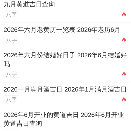
九月黄道吉日查询
利。如何说明着一现象？
八字
与自由共处的方法、给予信任但需格外指出
2026年六月老黄历一览表 2026年老历6月
的是度查岗或干涉社交！
八字
建立共同目标让自由为关系服务而非损坏！
2026年六月份结婚好日子 2026年6月结婚好
值得一提的是;
吗
八字
情感需求:要空间也要温度,他们渴望被理
解；
2026一月满月酒吉日 2026年1月满月酒吉日
八字
但拒绝被占有.着种矛盾得巧妙的平衡！
2026年6月开业的黄道吉日 2026年6月开业
理想的关系模式；像战友般默契不得24小时
黄道吉日查询
黏在一起.