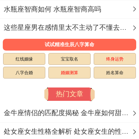
讽表达真实方法。
水瓶座智商如何 水瓶座智商高吗
幽默类型
具体表现
这些星座男在感情里太不主动了不懂去爱 这些星座男在感情中排第几
语言幽默
谐音梗、冷笑话信手拈来
试试精准生辰八字算命
场景幽默
模仿格外指定人物惟妙惟肖
红线姻缘
宝宝取名
终身运势
八字合婚
婚姻测算
姓名算命
情绪波动:晴雨表的秘密 -双子男的情绪变化
常被误解为善变，说真的更多事对环境的高
热门文章
度敏感。
金牛座情侣的匹配度揭秘 金牛座如何甜蜜恋爱
触发因素！重复性事务做枯燥工作时不难烦
躁！
处女座女生性格全解析 处女座女生的性格是什么样的