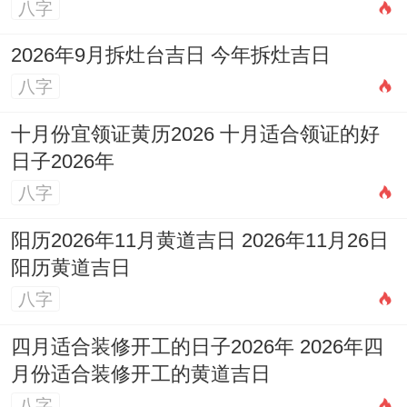
八字
精神共鸣＞形式重视聊天质量而非频率！
2026年9月拆灶台吉日 今年拆灶吉日
雷区预警 -翻旧账会触发逃避机制.
八字
情感劫掠“我为你付出着么多”式对话！
十月份宜领证黄历2026 十月适合领证的好
日子2026年
沟通方式:解码他们的语言，双子男说话常里
八字
面有多层含义，直来直往的人可能误读他们
的真实意图。
阳历2026年11月黄道吉日 2026年11月26日
阳历黄道吉日
表达方式
潜在含义
八字
"我没事"
需要安静而非追问
四月适合装修开工的日子2026年 2026年四
月份适合装修开工的黄道吉日
"随便都行"
已有倾向但不愿明说
八字