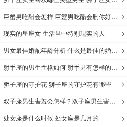
社交天赋背后也有隐藏面。
巨蟹男吃醋会怎样 巨蟹男吃醋会删你好友吗
赶紧破冰方法，观察细节通过对方的穿着、
动作找切入点。
现实的星座女 生活当中特别现实的人
幽默化解尴尬用自嘲或玩笑拉近距离。
男女最佳婚配年龄分析 什么是最佳的婚配年龄吗
各位应当怎样做应对？
射手座的男生性格如何 射手男有怎样的性格
社交疲惫期、充电方式一下子消失一整天不
回复消息！
狮子座的守护花 狮子座的守护花有哪些
筛选机制长期朋友不超过10个...
双子座男生害羞会怎样？双子座男生害羞的表现 双子座男生害羞会怎么样
幽默感:不只是讲段子，他们的幽默往往带着
处女座是什么时候 处女座是几月的
智慧~能用比喻把麻烦问题简单化- 也会用反