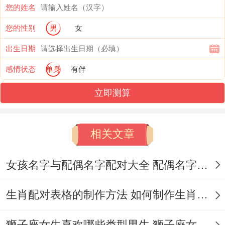
您的姓名
天就想学开飞机！
您的性别
男
女
知识涉猎范围 -广度＞详细能聊量子物理也
出生日期
能谈星座运势.
感情状态
单身
有伴
三分钟热度兴趣转移速度快，但总能记住关
立即测算
键点...
信息收集习惯，手机收藏夹存着上百篇未
相关文章
读。
女孩名字与配偶名字配对大全 配偶名字配对女孩版
聊天风格喜欢抛出问题引发介绍！
生肖配对表格的制作方法 如何制作生肖配对表格
社交能力：天生的沟通专家;双子男能再陌生
人面前5分钟内找到共同那个焦点，但着种
狮子座女生喜欢哪些类型男生 狮子座女生喜欢哪种男生