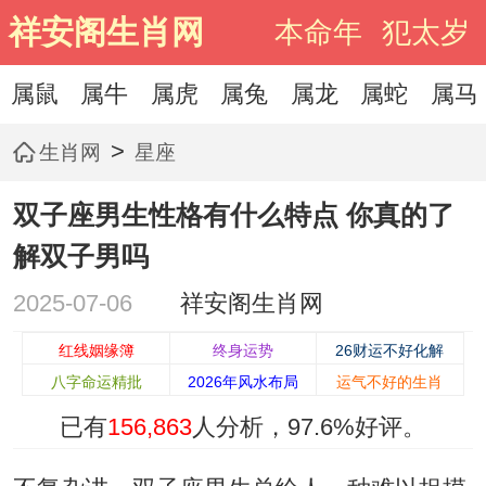
祥安阁生肖网
本命年
犯太岁
属鼠
属牛
属虎
属兔
属龙
属蛇
属马
>
生肖网
星座
双子座男生性格有什么特点 你真的了
解双子男吗
2025-07-06
祥安阁生肖网
红线姻缘簿
终身运势
26财运不好化解
八字命运精批
2026年风水布局
运气不好的生肖
已有
156,863
人分析，
97.6%
好评。