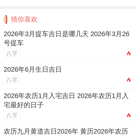
误解点
真实原因
猜你喜欢
频繁地不回消息
要独处恢复能量
2026年3月提车吉日是哪几天 2026年3月26
号提车
焦点跳跃快
思维速度远超语言表达
八字
自由的价值高于一切；
2026年6月生日吉日
八字
他们能为你做随便一个事、除了被控制.理解
着点是相处融洽的关键！
2026年农历1月入宅吉日 2026年农历1月入
宅最好的日子
自由的具体表现 -时间自主权讨厌被追问行
八字
程细节！
农历九月黄道吉日2026年 黄历2026年农历
思想自立性等于说便认同你,也要保留质疑权