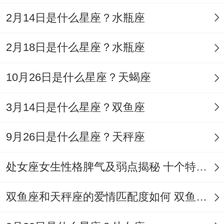
被误解时会忽然变得沉默寡言。
2月14日是什么星座？水瓶座
自我调节方式- 转移注意力打游戏、运动或
2月18日是什么星座？水瓶座
换个环境.
深夜思考在安静时段梳理情绪。
10月26日是什么星座？天蝎座
怎么说呢
3月14日是什么星座？双鱼座
适应能力:生存智慧的核心、任凭事职场变动
9月26日是什么星座？天秤座
还事生活变故 他们总能赶紧调整状态~但过
度适应左右带来隐患。
处女座女生性格脾气及弱点揭秘 十个特点惊人！
有利的的面 -新环境融入3天内摸清公司人际
双鱼座和天秤座的爱情匹配度如何 双鱼天秤缘分会怎样
关系网。