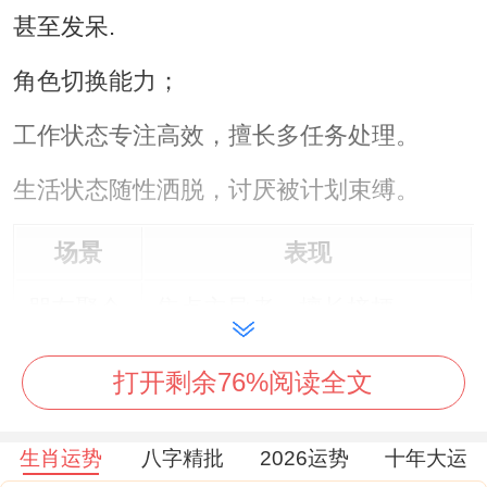
甚至发呆.
角色切换能力；
工作状态专注高效，擅长多任务处理。
生活状态随性洒脱，讨厌被计划束缚。
场景
表现
朋友聚会
焦点主导者，擅长接梗
家庭相处
偶尔沉默 - 更注重精神交流
打开剩余76%阅读全文
好奇心:永不停歇的寻找欲- 他们对新鲜事物
生肖运势
八字精批
2026运势
十年大运
的兴趣远超常人说不定今天研究咖啡拉花,明