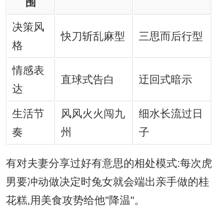
围
决策风
快刀斩乱麻型
三思而后行型
格
情感表
直球式告白
迂回式暗示
达
生活节
风风火火闯九
细水长流过日
奏
州
子
有对夫妻分享过好有意思的相处模式:每次虎
男要冲动做决定时兔女就会端出亲手做的桂
花糕,用美食攻势给他"降温"。