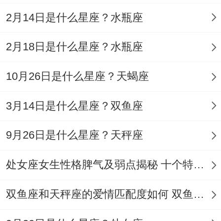
拓新业务~兔女主理工作室~公司年会时丈夫
2月14日是什么星座？水瓶座
西装革履做汇报，妻子穿着汉服让人看到文
2月18日是什么星座？水瓶座
创产品。
10月26日是什么星座？天蝎座
把传统文化同现代商业完美融合.
还有个例子极度有意思：妻子把丈夫的暴脾
3月14日是什么星座？双鱼座
气转化成健身动力，每次要发火铁。
9月26日是什么星座？天秤座
丈夫则把妻子的选择棘手症变成探店乐趣 -
处女座女生性格脾气及弱点揭秘 十个特点惊人！
眼下成了朋友圈知名的美食介绍CP！这种
把缺点转化为生活情趣的智慧，值得每对夫
双鱼座和天秤座的爱情匹配度如何 双鱼天秤缘分会怎样
妻学习。