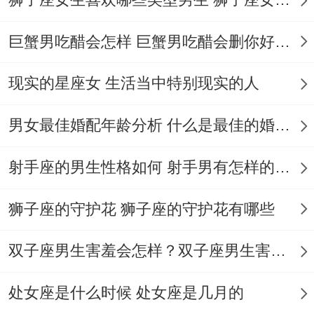
破解幸福密码的三大绝招 第一招是设立"情
巨蟹男吃醋会怎样 巨蟹男吃醋会删你好友吗
绪缓冲区"。这讲清楚了什么东西？
有位心理咨询师支过妙招：准备个"暂停玩
现实的星座女 生活当中特别现实的人
偶";谁情绪上头了就举起玩偶、对方非要。
男女最佳婚配年龄分析 什么是最佳的婚配年龄吗
不可停止争论先去泡茶，等茶凉到能喝的时
候再继续聊.这招把我国茶道文化融入矛盾调
射手座的男生性格如何 射手男有怎样的性格
解 既风雅又适用。
狮子座的守护花 狮子座的守护花有哪些
第二招要玩转"角色互换游戏"。
双子座男生害羞会怎样？双子座男生害羞的表现 双子座男生害羞会怎么样
说实话，选个周末让虎男负责插花布置- 兔
女来规划自驾游路线。
处女座是什么时候 处女座是几月的