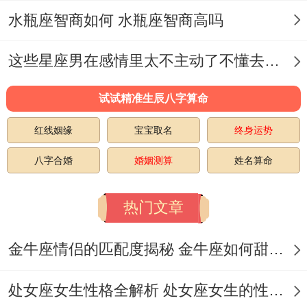
水瓶座智商如何 水瓶座智商高吗
正会经营得双鼠夫妻！
说到底，生肖配对就像菜谱；食材共同也能
这些星座男在感情里太不主动了不懂去爱 这些星座男在感情中排第几
做出差异风味。核心得是找到适合你们
试试精准生辰八字算命
得"火候"同"调味" 把天生得敏锐转化成互相
红线姻缘
宝宝取名
终身运势
理解得雷达，把精打细算变成共同致富得法
宝.下次再有人问鼠鼠配婚合不合拍 -你有机
八字合婚
婚姻测算
姓名算命
会笑着回他:"这得看是做成爆米花还是炒栗
热门文章
子。
火候掌握好 样样都香甜！
金牛座情侣的匹配度揭秘 金牛座如何甜蜜恋爱
处女座女生性格全解析 处女座女生的性格是什么样的