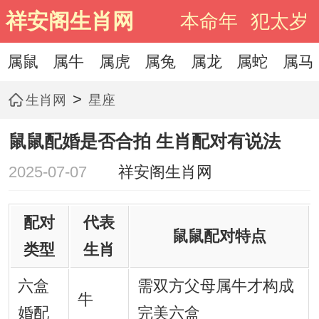
祥安阁生肖网
本命年
犯太岁
属鼠
属牛
属虎
属兔
属龙
属蛇
属马
>
生肖网
星座
鼠鼠配婚是否合拍 生肖配对有说法
2025-07-07
祥安阁生肖网
配对
代表
鼠鼠配对特点
类型
生肖
六盒
需双方父母属牛才构成
牛
婚配
完美六盒