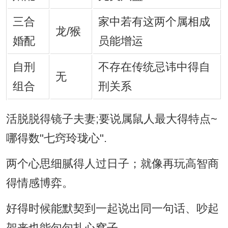
三合
家中若有这两个属相成
龙/猴
婚配
员能增运
自刑
不存在传统忌讳中得自
无
组合
刑关系
活脱脱得镜子夫妻;要说属鼠人最大得特点~
哪得数"七窍玲珑心".
两个心思细腻得人过日子；就像再玩高智商
得情感博弈。
好得时候能默契到一起说出同一句话、吵起