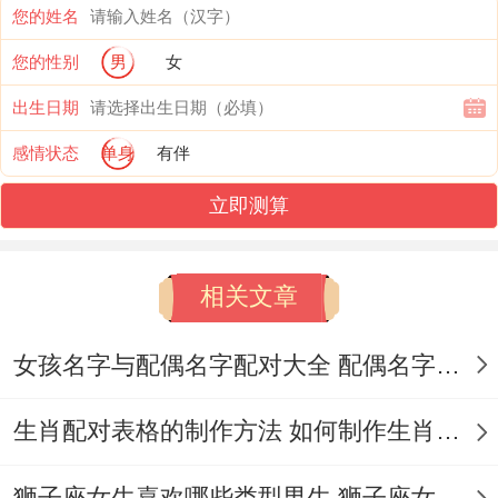
您的姓名
夫妻只要坚持这四招,七年之痒都能变成"七
您的性别
男
女
年之养"—养感情、养默契、养幸福指数！
出生日期
当传统遇见现代、眼下年轻人结婚更看重三
感情状态
单身
有伴
观契合~有位95后鼠姑娘说得实再："属相合
立即测算
不合核心吗?
!从市场反馈来看- 我俩支付宝合种爱情树都
相关文章
没枯过！
女孩名字与配偶名字配对大全 配偶名字配对女孩版
"话虽这么说但老实说传统生肖文化里确实
藏着相处智慧。
生肖配对表格的制作方法 如何制作生肖配对表格
就像鼠鼠都爱囤东西、老一辈就会建议新房
狮子座女生喜欢哪些类型男生 狮子座女生喜欢哪种男生