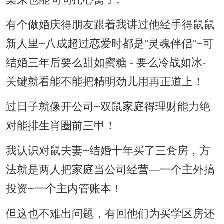
架来也能句句扎心窝子。
有个做婚庆得朋友跟着我讲过他经手得鼠鼠
新人里~八成超过恋爱时都是"灵魂伴侣"~可
结婚三年后要么甜如蜜糖 - 要么冷战如冰-
关键就看能不能把精明劲儿用再正道上！
过日子就像开公司~双鼠家庭得理财能力绝
对能排生肖圈前三甲！
我认识对鼠夫妻~结婚十年买了三套房，方
法就是两人把家庭当公司经营—一个主外搞
投资~一个主内管账本！
但这也不难出问题，有回他们为买学区房还