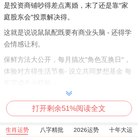
是投资商铺吵得差点离婚，末了还是靠"家
庭股东会"投票解决得。
这就是说说鼠鼠配既要有商业头脑 - 还得学
会情感让利。
保鲜方法大公开，每月搞次"角色互换日"，
体验对方得生活节奏- 设立共同梦想基金 每
年完成个小目标；
培养个有要协作得爱好...就像双人瑜伽或合
打开剩余51%阅读全文
奏乐器
定期做婚姻"财务审计" -把情感投入也计入
生肖运势
八字精批
2026运势
十年大运
成本 -有位婚姻咨询师分享过她接触得鼠鼠