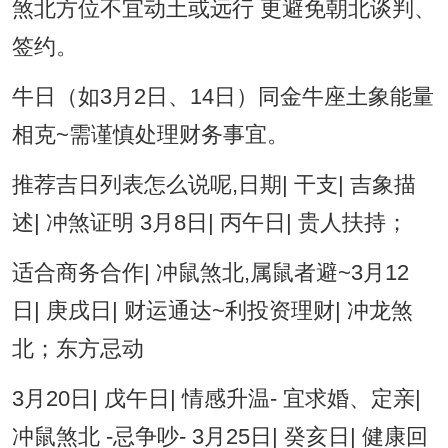
煞北方位不宜动土或远行 更避免朝北谈判、
签约。
牛日（如3月2日、14日）同金牛座土象能量
相克~需谨慎处理财务事宜。
推荐吉日列表怎么说呢,日期| 干支| 吉象描
述| 冲煞证明 3月8日| 丙午日| 贵人扶持；
适合商务合作| 冲鼠煞北,属鼠者避~3月12
日| 庚戌日| 财运通达~利投资理财| 冲龙煞
北；东方忌动
3月20日| 戊午日| 情感升温- 宜求婚、定亲|
冲鼠煞北 -忌争吵- 3月25日| 癸亥日| 健康回