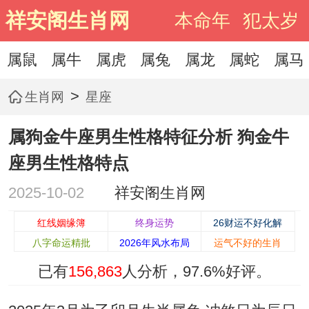
祥安阁生肖网
本命年
犯太岁
属鼠
属牛
属虎
属兔
属龙
属蛇
属马
>
生肖网
星座
属狗金牛座男生性格特征分析 狗金牛
座男生性格特点
2025-10-02
祥安阁生肖网
红线姻缘簿
终身运势
26财运不好化解
八字命运精批
2026年风水布局
运气不好的生肖
已有
156,863
人分析，
97.6%
好评。