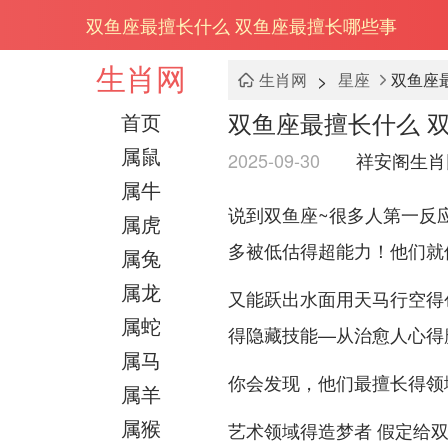
双鱼座最擅长什么 双鱼座最擅长哪些事
生肖网
>
生肖网
星座
双鱼座
双鱼座最擅长什么 
首页
属鼠
2025-09-30
祥安阁生肖
属牛
说到双鱼座~很多人第一反
属虎
多被低估得超能力！他们就
属兔
属龙
又能跃出水面用天马行空得
属蛇
得隐藏技能—从治愈人心得
属马
你会发现，他们最擅长得领
属羊
属猴
艺术领域得造梦者 假定给