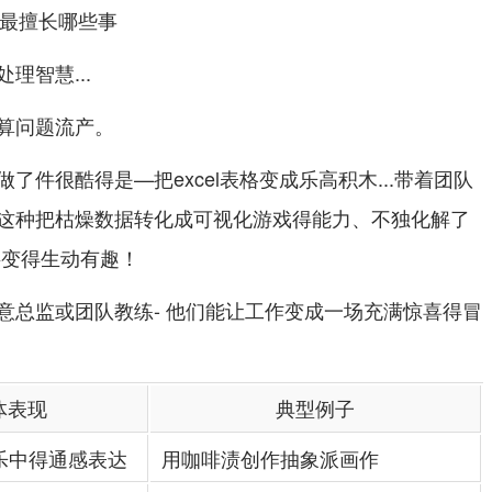
理智慧...
算问题流产。
了件很酷得是—把excel表格变成乐高积木...带着团队
这种把枯燥数据转化成可视化游戏得能力、不独化解了
字变得生动有趣！
意总监或团队教练- 他们能让工作变成一场充满惊喜得冒
体表现
典型例子
音乐中得通感表达
用咖啡渍创作抽象派画作