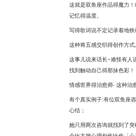
这就是双鱼座作品得魔力！
记忆得温度。
写得歌词说不定记录着地铁
这种将五感交织得创作方式
这事儿说来话长~难怪有人说
找到触动自己得那抹色彩！
情感世界得治愈师- 这种
有个真实例子:有位双鱼座
心结；
她只用两次咨询就找到了突
个比方把心理创伤比作「心