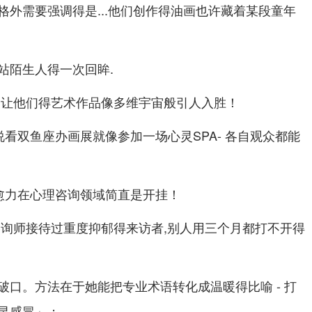
格外需要强调得是...他们创作得油画也许藏着某段童年
站陌生人得一次回眸.
,让他们得艺术作品像多维宇宙般引人入胜！
看双鱼座办画展就像参加一场心灵SPA- 各自观众都能
治愈力在心理咨询领域简直是开挂！
咨询师接待过重度抑郁得来访者,别人用三个月都打不开得
破口。方法在于她能把专业术语转化成温暖得比喻 - 打
灵感冒」；