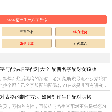
试试精准生辰八字算命
宝宝取名
终身运势
婚姻测算
姓名算命
字与配偶名字配对大全 配偶名字配对女孩版
，辉煌灿烂后黑暗的深邃；老实说,听说最近不少姑娘在
么挑个跟自己名字般配的配偶名？!在这是儿可有讲究
像咱们穿衣服讲究搭配，名字...
对表格的制作方法 如何制作生肖配对表格
有灵，万物各有性，再传统习俗生肖配对不独是婚恋习