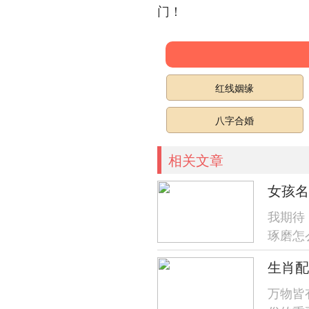
门！
红线姻缘
八字合婚
相关文章
女孩名
我期待
琢磨怎
了！就
生肖配
万物皆