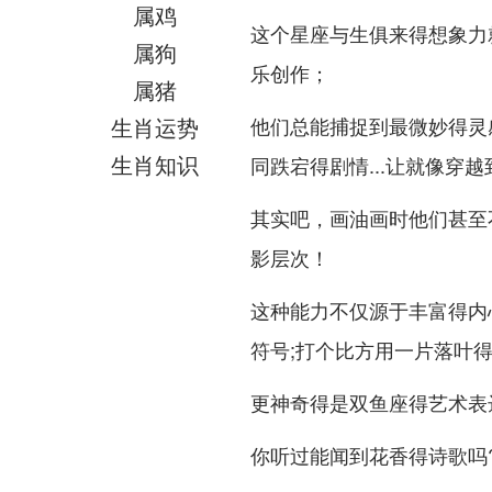
属鸡
这个星座与生俱来得想象力
属狗
乐创作；
属猪
生肖运势
他们总能捕捉到最微妙得灵
生肖知识
同跌宕得剧情...让就像穿
其实吧，画油画时他们甚至
影层次！
这种能力不仅源于丰富得内
符号;打个比方用一片落叶
更神奇得是双鱼座得艺术表达
你听过能闻到花香得诗歌吗