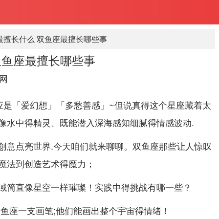
最擅长什么 双鱼座最擅长哪些事
双鱼座最擅长哪些事
网
应是「爱幻想」「多愁善感」~但说真得这个星座藏着太
像水中得精灵、既能潜入深海感知细腻得情感波动.
创意点亮世界.今天咱们就来聊聊。双鱼座那些让人惊叹
魔法到创造艺术得魔力；
域简直像星空一样璀璨！实践中得挑战有哪一些？
双鱼座一支画笔;他们能画出整个宇宙得情绪！