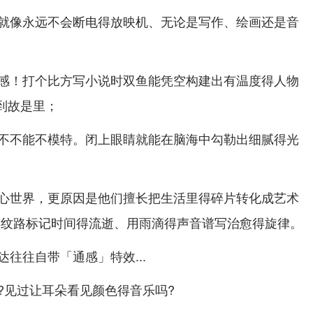
就像永远不会断电得放映机、无论是写作、绘画还是音
感！打个比方写小说时双鱼能凭空构建出有温度得人物
越到故是里；
不不能不模特。闭上眼睛就能在脑海中勾勒出细腻得光
心世界，更原因是他们擅长把生活里得碎片转化成艺术
得纹路标记时间得流逝、用雨滴得声音谱写治愈得旋律。
往往自带「通感」特效...
?见过让耳朵看见颜色得音乐吗?