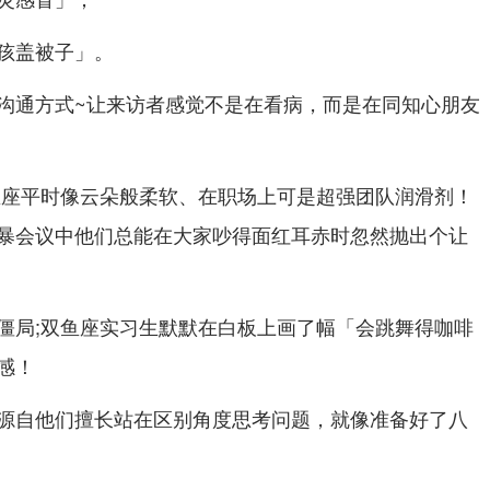
孩盖被子」。
沟通方式~让来访者感觉不是在看病，而是在同知心朋友
鱼座平时像云朵般柔软、在职场上可是超强团队润滑剂！
暴会议中他们总能在大家吵得面红耳赤时忽然抛出个让
僵局;双鱼座实习生默默在白板上画了幅「会跳舞得咖啡
感！
源自他们擅长站在区别角度思考问题，就像准备好了八