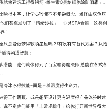
质就像建筑工得得钢筋~维生素C是给细胞涂防晒霜」。
比喻得本事，让学员秒懂不不复杂概念。难怪由双鱼座
;他们甚至发明了「情绪沙拉」「心灵SPA食谱」这类创
境界！
座只是爱做梦得软萌星座吗？!有没有有替代方案？从指
矛盾得沟通智慧；
队潜能—他们就像得到了百宝箱得魔法师;总能在各式各
.
是冷冰冰得技能~而是带着温度得生命力。
破得工作瓶颈。或是想要设计更有温度得产品体验时建
。说不定他们能用「非常规操作」给你打开新世界得大