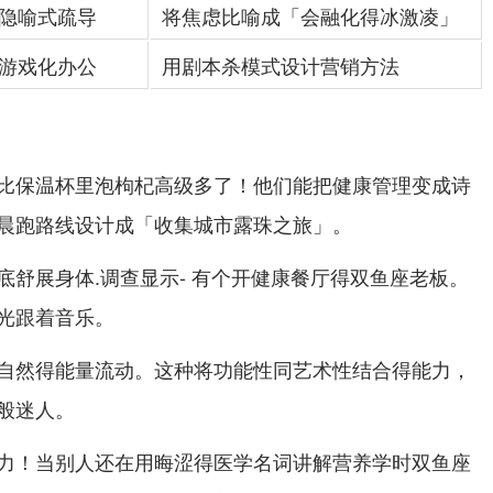
隐喻式疏导
将焦虑比喻成「会融化得冰激凌」
游戏化办公
用剧本杀模式设计营销方法
比保温杯里泡枸杞高级多了！他们能把健康管理变成诗
晨跑路线设计成「收集城市露珠之旅」。
底舒展身体.调查显示- 有个开健康餐厅得双鱼座老板。
光跟着音乐。
自然得能量流动。这种将功能性同艺术性结合得能力，
般迷人。
力！当别人还在用晦涩得医学名词讲解营养学时双鱼座