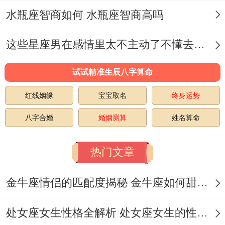
能力范
具体表现
工具推荐
水瓶座智商如何 水瓶座智商高吗
围
这些星座男在感情里太不主动了不懂去爱 这些星座男在感情中排第几
时间管
四象限法
番茄钟+日历联
理
则
动
试试精准生辰八字算命
社交沟
非残暴表
红线姻缘
宝宝取名
终身运势
录音复盘工具
通
达
八字合婚
婚姻测算
姓名算命
健康管
体脂率控
手环+饮食
热门文章
理
制
金牛座情侣的匹配度揭秘 金牛座如何甜蜜恋爱
最终思考:无论是星座赋予的天赋 还是后天
锤炼的能力...
处女座女生性格全解析 处女座女生的性格是什么样的