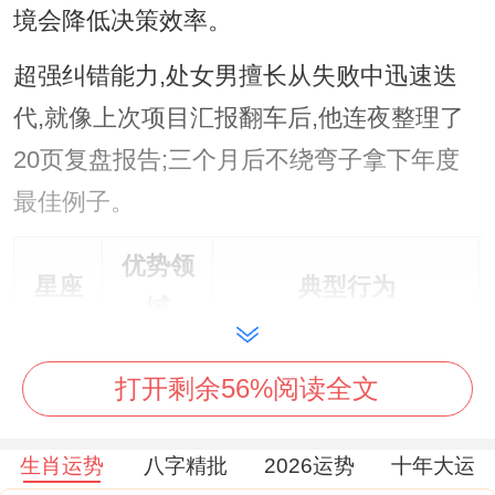
境会降低决策效率。
超强纠错能力,处女男擅长从失败中迅速迭
代,就像上次项目汇报翻车后,他连夜整理了
20页复盘报告;三个月后不绕弯子拿下年度
最佳例子。
优势领
星座
典型行为
域
摩羯
职业规
制定五年晋升路径表
打开剩余56%阅读全文
座
划
处女
生活管
生肖运势
八字精批
2026运势
十年大运
每日行程准确到分钟