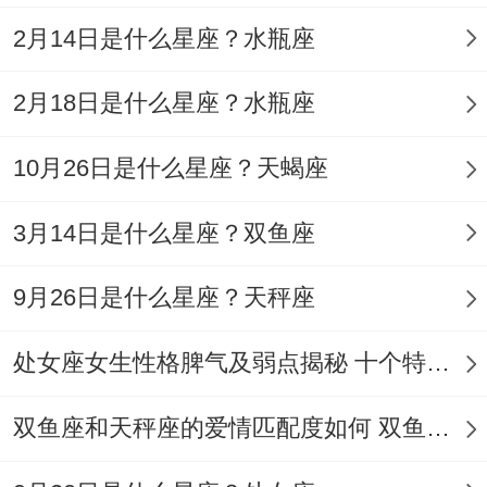
优秀的本质在于对自我那个的清醒认知和连
2月14日是什么星座？水瓶座
着精进.建议多观察身边那些低调但靠谱的男
性~他们估计没有惊天动地的故事,只是能在
2月18日是什么星座？水瓶座
关键时刻扛住压力.前景估计能寻找更多元化
10月26日是什么星座？天蝎座
的介绍体系~毕竟真正的优秀从来不是单范
围的较量！
3月14日是什么星座？双鱼座
9月26日是什么星座？天秤座
处女座女生性格脾气及弱点揭秘 十个特点惊人！
双鱼座和天秤座的爱情匹配度如何 双鱼天秤缘分会怎样