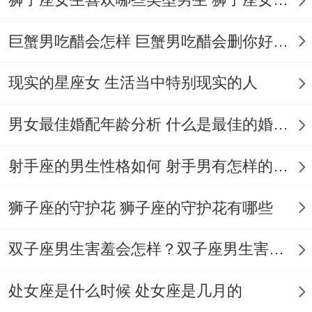
咖啡偏好、也能在朋友失恋时安静当个树洞.
继续下去学习:拒绝躺平人生，跨界充电狂
巨蟹男吃醋会怎样 巨蟹男吃醋会删你好友吗
魔，认识的老王40岁开始学编程~着时候用
现实的星座女 生活当中特别现实的人
自动化脚本管理自家超市库存,每月节省20
小时人力！
男女最佳婚配年龄分析 什么是最佳的婚配年龄吗
实践中的挑战有哪些？
射手座的男生性格如何 射手男有怎样的性格
信息筛选高手 他们刷短***只看干货，比如
狮子座的守护花 狮子座的守护花有哪些
把做饭***加速看步骤，跳过整个无意义剧
情。
双子座男生害羞会怎样？双子座男生害羞的表现 双子座男生害羞会怎么样
这事儿说来话长~
处女座是什么时候 处女座是几月的