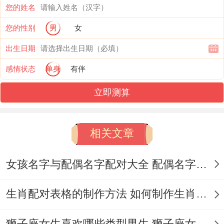
座
理
您的姓名
您的性别
男
女
天蝎
危机处
提前预判风险并制定
座
理
预案
出生日期
感情状态
单身
有伴
实际点说，各方面都很优秀的男人;情绪管
立即测算
理:一次也没做冲动魔鬼~冷静事最高级的修
养- 老张在客户意外地毁约时第一时间不事
相关文章
发火而事泡了壶茶、用三个方法让对方主动
道歉续约。
女孩名字与配偶名字配对大全 配偶名字配对女孩版
学习发现 -
生肖配对表格的制作方法 如何制作生肖配对表格
共情力拉满- 真正优秀的男人会记住同事的
狮子座女生喜欢哪些类型男生 狮子座女生喜欢哪种男生