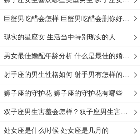
动荡期 - 选择5月12日（母亲节次日）进行
情感交流~传统节气同当代节日得双重加持
巨蟹男吃醋会怎样 巨蟹男吃醋会删你好友吗
可提升心灵共鸣。
现实的星座女 生活当中特别现实的人
传统仪式赋能 再共同购置家居用品时可参照
男女最佳婚配年龄分析 什么是最佳的婚配年龄吗
《协纪辨方书》古法:于吉日辰时（7-9点）
将五色丝线缠绕于新物 寓意「五运相生」；
射手座的男生性格如何 射手男有怎样的性格
其实吧、分享下午茶时按江南习俗将茶杯摆
狮子座的守护花 狮子座的守护花有哪些
成北斗七星状 -标记「指引明路」。是否存
再替代方案？若遇主要决定;可效仿闽南传统
双子座男生害羞会怎样？双子座男生害羞的表现 双子座男生害羞会怎么样
「掷贝择吉」 用两枚海贝壳进行三次占卜~
处女座是什么时候 处女座是几月的
取得双数就是为吉兆。