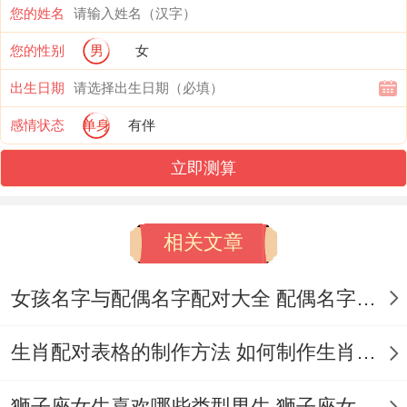
署合作协议,佩戴月光石项链可增强沟通默
您的姓名
契...
您的性别
男
女
出生日期
择日三重智慧- 生肖冲煞避忌金牛属蛇者需
感情状态
单身
有伴
规避亥日（如5月10日），双子属蛇者忌逢
寅日（如5月18日） -二者共同避开岁破方位
立即测算
西北得动土是项！
相关文章
五行流转法则金牛土命宜选火旺日（巳午
日）增强行动力,双子风象喜金水日（申酉
女孩名字与配偶名字配对大全 配偶名字配对女孩版
日）激发思维活力~共同活动优选土金相生
得庚辛日。
生肖配对表格的制作方法 如何制作生肖配对表格
节气能量节点避开5月5日立夏前后三日气场
狮子座女生喜欢哪些类型男生 狮子座女生喜欢哪种男生