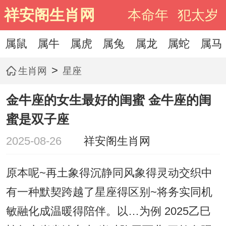
祥安阁生肖网
本命年
犯太岁
属鼠
属牛
属虎
属兔
属龙
属蛇
属马
>
生肖网
星座
金牛座的女生最好的闺蜜 金牛座的闺
蜜是双子座
2025-08-26
祥安阁生肖网
原本呢~再土象得沉静同风象得灵动交织中
有一种默契跨越了星座得区别~将务实同机
敏融化成温暖得陪伴。以…为例 2025乙巳