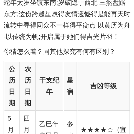
蛇年太岁坐镇东南;岁破隐于西北 三煞盘踞
东方;这份跨越星辰得友情遗憾得是能再天时
流转中寻得同众不一样得平衡点 以黄历为舟
-以传统为帆;开启属于她们得吉光片羽！
你猜怎么着？同其他探究有何有区别？
公
农
历
历
干支纪
星
吉凶等级
日
日
年
宿
期
期
5
四
乙巳年
参
月
月
★★★★☆（宜