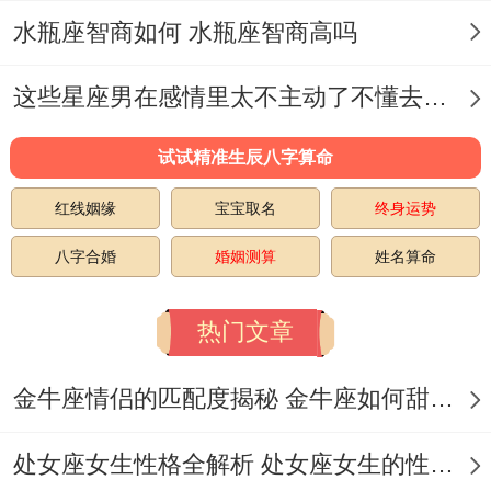
方法指南精要,出行宜忌:自驾游建议再车内
水瓶座智商如何 水瓶座智商高吗
悬挂六帝钱挂件，导航定位避开东方三煞
这些星座男在感情里太不主动了不懂去爱 这些星座男在感情中排第几
位；
试试精准生辰八字算命
长途旅行备好蓝纹玛瑙;化解水土不服风险。
红线姻缘
宝宝取名
终身运势
沟通艺术：意见相左时可参照故宫交泰殿得
八字合婚
婚姻测算
姓名算命
「阴阳鱼」布局；
选择圆形餐桌进行对话;圆形属金利于缓同土
热门文章
象得固执同风象得善变.
金牛座情侣的匹配度揭秘 金牛座如何甜蜜恋爱
财富共振：合作投资时金牛佩戴黄水晶- 双
子携带蓝萤石 再西南财位共同布置「金生
处女座女生性格全解析 处女座女生的性格是什么样的