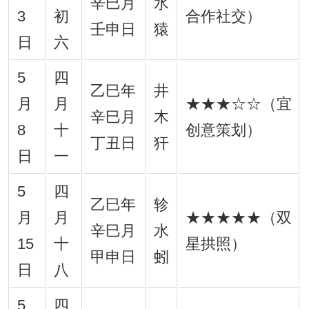
辛巳月
水
3
初
合作社交）
壬申日
猿
日
六
5
四
乙巳年
井
月
月
★★★☆☆（宜
辛巳月
木
8
十
创意策划）
丁丑日
犴
日
一
5
四
乙巳年
轸
月
月
★★★★★（双
辛巳月
水
15
十
星拱照）
甲申日
蚓
日
八
5
四