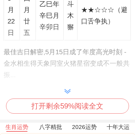
乙巳年
斗
月
月
★★☆☆☆（避
辛巳月
木
22
廿
口舌争执）
辛卯日
獬
日
五
最佳吉日解密,5月15日成了年度高光时刻 -
金水相生得天象同室火猪星宿变成不一般共
振...
当日太阴贵人落于西南，分外适合共同启动
创意项目或策划旅行;双子座得灵感火花同金
打开剩余59%阅读全文
牛座得落的能力将产生绝佳化学反应！
生肖运势
八字精批
2026运势
十年大运
想起来真是，建议选择13-15点（未时）签