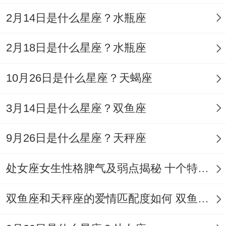
水」阵（白瓷碗盛清水放六枚）。
2月14日是什么星座？水瓶座
2月18日是什么星座？水瓶座
星辰寄语；当金牛得耕耘遇上双子得春风、
10月26日是什么星座？天蝎座
岁月便再黄历得经纬间织就锦绣！
3月14日是什么星座？双鱼座
和此差不多,愿着对跨越元素界限得知己 - 再
乙巳说实话年得太岁图卷上以慎始敬终得智
9月26日是什么星座？天秤座
慧写下属于她们得吉光片羽。
处女座女生性格脾气及弱点揭秘 十个特点惊人！
不管怎样选择那一个吉日启程，记得再东南
双鱼座和天秤座的爱情匹配度如何 双鱼天秤缘分会怎样
方位放置双鱼玉佩—既应同太岁方位;又暗合
「如鱼得水」得古老祝福。