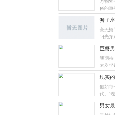
万物皆
俗的重
狮子座
毫无疑
阳光穿
—今日
巨蟹男
我期待
太岁坐
流动对
现实的
假如每
代。“
可就有一
男女最
虽然结