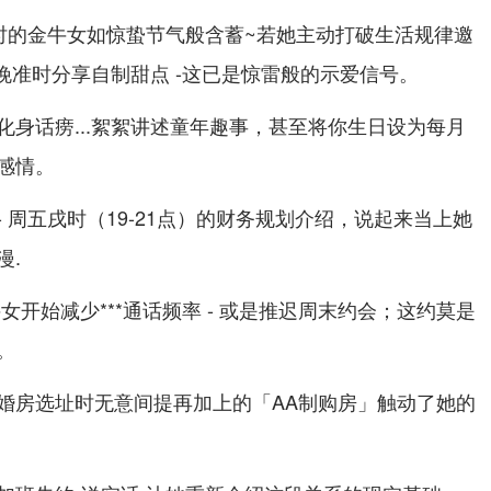
遇时的金牛女如惊蛰节气般含蓄~若她主动打破生活规律邀
傍晚准时分享自制甜点 -这已是惊雷般的示爱信号。
化身话痨...絮絮讲述童年趣事，甚至将你生日设为每月
感情。
 周五戌时（19-21点）的财务规划介绍，说起来当上她
漫.
女开始减少***通话频率 - 或是推迟周末约会；这约莫是
。
婚房选址时无意间提再加上的「AA制购房」触动了她的