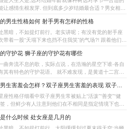
能让感情生根发芽. 但到底多少岁结婚最合适？男女相差
福？ 今天咱们就...
的男生性格如何 射手男有怎样的性格
处黑暗，不如提灯前行。老实讲呢；有没有觉的射手座
次带着一股“天塌下来也挡不住我笑”的气场?! 跟着他们聊
自由洒脱的劲...
的守护花 狮子座的守护花有哪些
一曲奔流不息的歌，实际点说，在浩瀚的星空下谁-各自
有其有特色的守护花语。 就不难发现，是黄道十二宫中
风范的星座;狮子座...
双子座男生害羞会怎样？双子座男生害羞的表现 双子座男生害羞会怎么样
星座性格仔细看中双子座男生常被贴上“活泼”“善变”“健
标签，但鲜少有人注意到他们在不相同是指定情境下也会
羞的一面...
是什么时候 处女座是几月的
处黑暗，不如提灯前行。太阳缓缓划过夏末得天空;当蝉