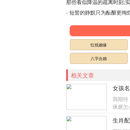
那些看似降温的疏离时刻;
- 短暂的静默只为酝酿更绚
红线姻缘
八字合婚
相关文章
女孩名
我期待
琢磨怎
了！就
生肖配