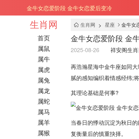
金牛女恋爱阶段 金牛女恋爱后变冷
生肖网
>
生肖网
星座
金牛女
金牛女恋爱阶段 金
首页
属鼠
2025-08-26
祥安阁生肖
属牛
再浩瀚星海中金牛座如同大
属虎
腻的感知编织着情感经纬;
属兔
属龙
其理论基础是何事?
属蛇
属马
属羊
当春日的悸动沉淀为秋日的静
属猴
复衡量后的慎重抉择。