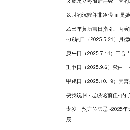
又或是立冬前后连续三天的
这时的沉默并非冷漠 而是
乙巳年黄历吉日指引。丙寅日（
~戊辰日（2025.5.21
庚午日（2025.7.14）
壬申日（2025.9.6）紫
甲戌日（2025.10.19）
要我说啊 - 忌谈论前任- 丙
太岁三煞方位禁忌 -202
辰。