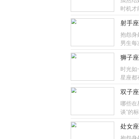
时机才
几岁更幸
射手座
抱怨身
男生每
天时那种
狮子座
时光如
星座都
最具王者
哪些在
谈”的
展露出害
处女座
抱怨身