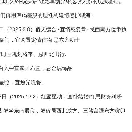
加班失约-说实话 让她重新介绍这段关系的现实基础。
她们再用摩羯座般的理性构建情感护城河！
2025.3.8）值天德合~宜情感复盘- 忌西南方位争执
）月德临门，宜购置定情信物 忌东方动土
三合吉时宜规划将来、忌西北出行.
白一白入中宜家居布置，忌金属饰品
天喜星照，宜烛光晚餐。
子日（2025.12.2）红鸾星动，宜缔结婚约,忌财务纠纷
5年太岁坐东南辰位，岁破居西北戌方、三煞盘踞东方寅卯