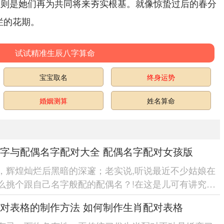
实则是她们再为共同将来夯实根基。就像惊蛰过后的春分
烂的花期。
试试精准生辰八字算命
宝宝取名
终身运势
婚姻测算
姓名算命
字与配偶名字配对大全 配偶名字配对女孩版
，辉煌灿烂后黑暗的深邃；老实说,听说最近不少姑娘在
么挑个跟自己名字般配的配偶名？!在这是儿可有讲究
像咱们穿衣服讲究搭配，名字...
对表格的制作方法 如何制作生肖配对表格