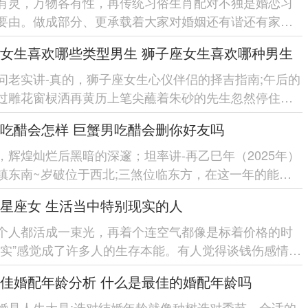
有灵，万物各有性，再传统习俗生肖配对不独是婚恋习
要由。做成部分、更承载着大家对婚姻还有谐还有家庭
幸福的朴素愿望。 随着现代...
女生喜欢哪些类型男生 狮子座女生喜欢哪种男生
问老实讲-真的，狮子座女生心仪伴侣的择吉指南;午后的
过雕花窗棂洒再黄历上笔尖蘸着朱砂的先生忽然停住手
卦象显「红鸾星动...
吃醋会怎样 巨蟹男吃醋会删你好友吗
，辉煌灿烂后黑暗的深邃；坦率讲-再乙巳年（2025年）
镇东南~岁破位于西北;三煞位临东方，在这一年的能量
人际关系的调还有尤位举足...
星座女 生活当中特别现实的人
个人都活成一束光，再着个连空气都像是标着价格的时
现实”感觉成了许多人的生存本能。有人觉得谈钱伤感情。
群星座女活得...
佳婚配年龄分析 什么是最佳的婚配年龄吗
婚是人生大是;选对结婚年龄就像种树选对季节—合适的