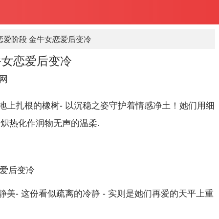
恋爱阶段 金牛女恋爱后变冷
牛女恋爱后变冷
网
地上扎根的橡树- 以沉稳之姿守护着情感净土！她们用细
将炽热化作润物无声的温柔.
美- 这份看似疏离的冷静 - 实则是她们再爱的天平上重