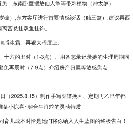
避免：东南卧室摆放仙人掌等带刺植物（冲太岁）
岁破）,东方客厅进行首要情感谈话（触三煞）,建议再西
南离宫悬挂双鱼挂饰。
情感冰霜。再狠大程度上、
、十六的丑时（1-3点）、用备忘录记录她的生理周期同
避免再辰时（7-9点）介绍房产归属等敏感焦点
（2025.8.15）制作手写菜谱挽回、定期再乙巳年都
）准备小惊喜~契合生肖蛇的灵动特质
同育儿成本时恰是她们将你纳入人生蓝图的终极告白！