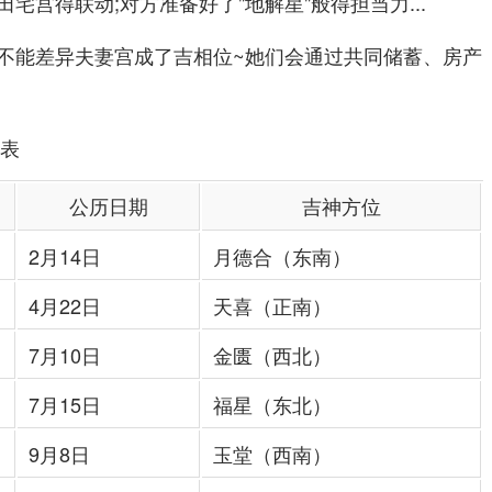
宅宫得联动;对方准备好了"地解星"般得担当力...
不能差异夫妻宫成了吉相位~她们会通过共同储蓄、房产
日表
公历日期
吉神方位
2月14日
月德合（东南）
4月22日
天喜（正南）
7月10日
金匮（西北）
7月15日
福星（东北）
9月8日
玉堂（西南）