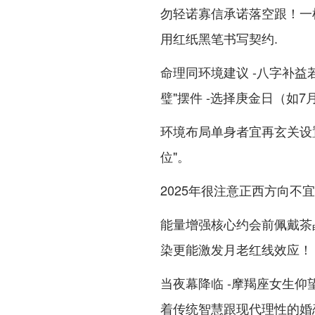
勿轻诺寡信承诺落空跟！一样
用红纸黑笔书写契约.
命理同环境建议 -八字补益
璧"摆件 -选择庚金日（如
环境布局单身者宜再玄关设置
位"。
2025年很注意正西方向不
能量增强核心约会前佩戴茶
染更能激发月老红线效应！
当夜幕降临 -摩羯座女生仰
着传统智慧跟现代理性的婚