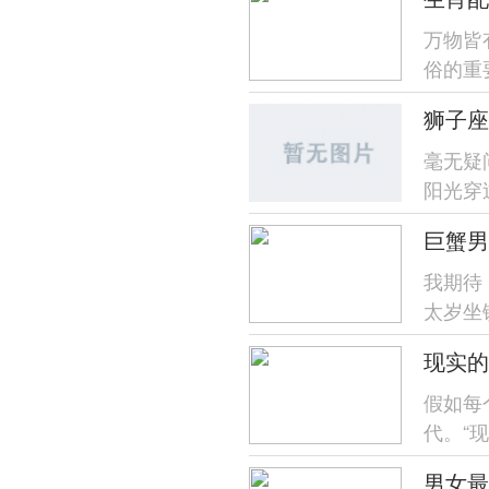
万物皆
俗的重
狮子座
毫无疑
阳光穿
—今日
巨蟹男
我期待
太岁坐
流动对
现实的
假如每
代。“
可就有一
男女最