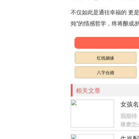
不仅如此是通往幸福的 更
炖"的情感哲学，终将酿成
红线姻缘
八字合婚
相关文章
女孩名
我期待
琢磨怎
了！就
生肖配