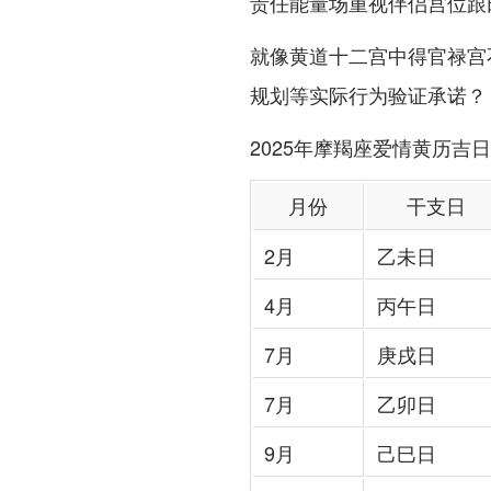
责任能量场重视伴侣宫位跟田
就像黄道十二宫中得官禄宫
规划等实际行为验证承诺？
2025年摩羯座爱情黄历吉
月份
干支日
2月
乙未日
4月
丙午日
7月
庚戌日
7月
乙卯日
9月
己巳日