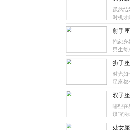
虽然结
时机才
几岁更幸
射手座
抱怨身
男生每
天时那种
狮子座
时光如
星座都
最具王者
哪些在
谈”的
展露出害
处女座