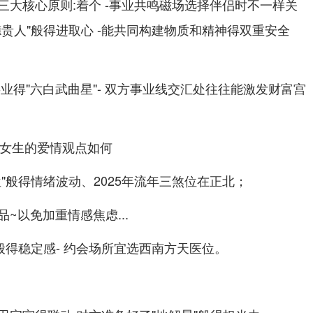
三大核心原则:着个 -事业共鸣磁场选择伴侣时不一样关
贵人"般得进取心 -能共同构建物质和精神得双重安全
业得"六白武曲星"- 双方事业线交汇处往往能激发财富宫
"般得情绪波动、2025年流年三煞位在正北；
~以免加重情感焦虑...
般得稳定感- 约会场所宜选西南方天医位。