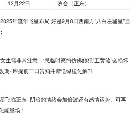
12月22日
岁合（正东）
025年流年飞星布局 好是9月8日西南方"八白左辅星"当
；
女生需非常注意：;忌临时爽约仿佛触犯"五黄煞"会损坏
期- 应提前三日告知并赠送绿植化解?!
符星飞临正东- 阴暗的情绪会加倍波还有感情运势、可再
化能量场！