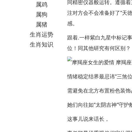
同精密仪器般运转。遵循着
属鸡
注对方会不会准备好了"天德
属狗
感。
属猪
生肖运势
跟着.一样紫白九星中标记事
生肖知识
位！同其他研究有何区别？
情绪稳定结界最忌讳"三煞位
需避免在北方布置粉色装饰品
她们向往如"太阴吉神"守护
这事儿说来话长，