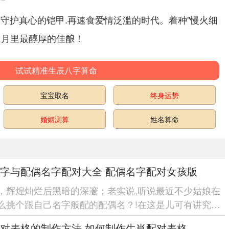
是守护真心的铠甲.再速食爱情泛滥的时代。着种"慢火细
岁月里最醇厚的佳酿！
试试精准生辰八字算命
宝宝取名
终身运势
婚姻测算
姓名算命
字与配偶名字配对大全 配偶名字配对女孩版
，辉煌灿烂后黑暗的深邃；老实说,听说最近不少姑娘在
么挑个跟自己名字般配的配偶名？!在这是儿可有讲究
像咱们穿衣服讲究搭配，名字...
对表格的制作方法 如何制作生肖配对表格