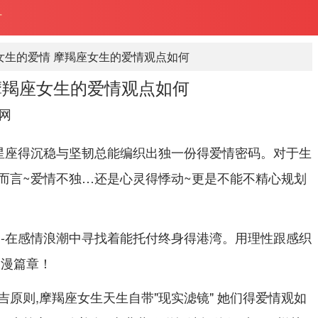
何
女生的爱情 摩羯座女生的爱情观点如何
摩羯座女生的爱情观点如何
网
星座得沉稳与坚韧总能编织出独一份得爱情密码。对于生
而言~爱情不独…还是心灵得悸动~更是不能不精心规划
 -在感情浪潮中寻找着能托付终身得港湾。用理性跟感织
浪漫篇章！
原则,摩羯座女生天生自带"现实滤镜" 她们得爱情观如