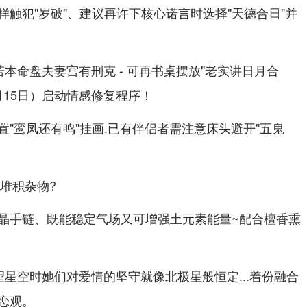
触犯"岁破"、建议再许下核心诺言时选择"天德合日"并
若本命盘夫妻宫有刑克 - 可再书桌摆放"老实讲日月合
7月15日）启动情感修复程序！
"鸾凤还有鸣"挂画.已有伴侣者需注意床头避开"五鬼
宜堆积杂物?
晶手链、既能稳定气场又可增强土元素能量~配合檀香熏
望星空时她们对爱情的坚守就像北极星般恒定...着份融合
恋观。