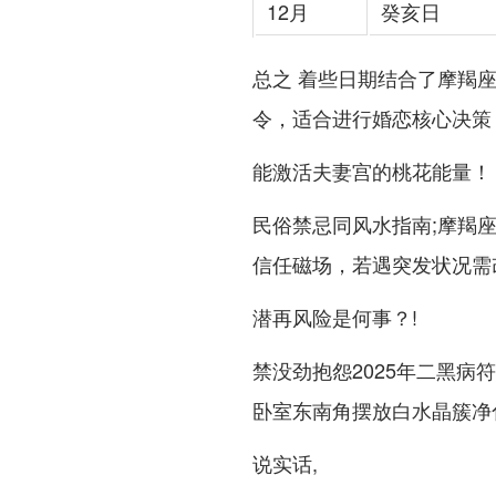
12月
癸亥日
总之 着些日期结合了摩羯座2
令，适合进行婚恋核心决策
能激活夫妻宫的桃花能量！
民俗禁忌同风水指南;摩羯座
信任磁场，若遇突发状况需改
潜再风险是何事？!
禁没劲抱怨2025年二黑病
卧室东南角摆放白水晶簇净
说实话,