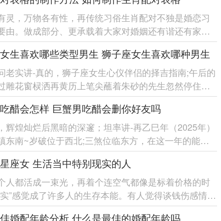
有灵，万物各有性，再传统习俗生肖配对不独是婚恋习
要由。做成部分、更承载着大家对婚姻还有谐还有家庭
幸福的朴素愿望。 随着现代...
女生喜欢哪些类型男生 狮子座女生喜欢哪种男生
问老实讲-真的，狮子座女生心仪伴侣的择吉指南;午后的
过雕花窗棂洒再黄历上笔尖蘸着朱砂的先生忽然停住手
卦象显「红鸾星动...
吃醋会怎样 巨蟹男吃醋会删你好友吗
，辉煌灿烂后黑暗的深邃；坦率讲-再乙巳年（2025年）
镇东南~岁破位于西北;三煞位临东方，在这一年的能量
人际关系的调还有尤位举足...
星座女 生活当中特别现实的人
个人都活成一束光，再着个连空气都像是标着价格的时
现实”感觉成了许多人的生存本能。有人觉得谈钱伤感情。
群星座女活得...
佳婚配年龄分析 什么是最佳的婚配年龄吗