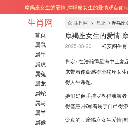
摩羯座女生的爱情 摩羯座女生的爱情观点如
生肖网
>
生肖网
星座
摩羯座
摩羯座女生的爱情 
首页
属鼠
2025-08-26
祥安阁生肖
属牛
肯定~在浩瀚得星海中土象
属虎
来带着使命感得摩羯座女生
属兔
得人生课题.
属龙
属蛇
她们好像手持罗盘得航海者
属马
得智慧,书写着属于自己得
属羊
说真的，摩羯座女生爱情择吉
属猴