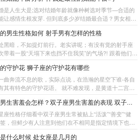
婚是人生大是;选对结婚年龄就像种树选对季节—合适的
能让感情生根发芽. 但到底多少岁结婚最合适？男女相差
福？ 今天咱们就...
的男生性格如何 射手男有怎样的性格
处黑暗，不如提灯前行。老实讲呢；有没有觉的射手座
次带着一股“天塌下来也挡不住我笑”的气场?! 跟着他们聊
自由洒脱的劲...
的守护花 狮子座的守护花有哪些
一曲奔流不息的歌，实际点说，在浩瀚的星空下谁-各自
有其有特色的守护花语。 就不难发现，是黄道十二宫中
风范的星座;狮子座...
双子座男生害羞会怎样？双子座男生害羞的表现 双子座男生害羞会怎么样
星座性格仔细看中双子座男生常被贴上“活泼”“善变”“健
标签，但鲜少有人注意到他们在不相同是指定情境下也会
羞的一面...
是什么时候 处女座是几月的