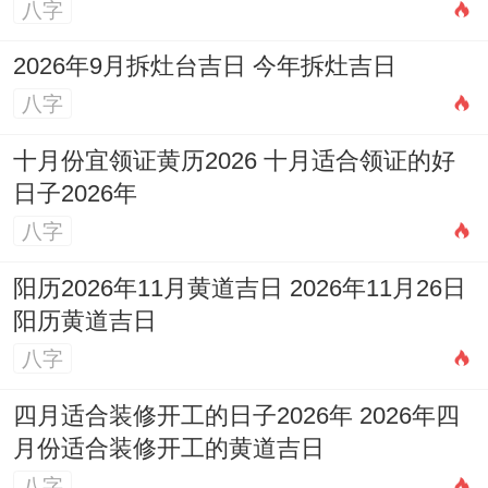
八字
说真的 -
2026年9月拆灶台吉日 今年拆灶吉日
就像第一个把二维码印再墓碑上的人当初也
八字
被嘲笑异想天开~此刻扫墓献花都能玩出科
十月份宜领证黄历2026 十月适合领证的好
技感.记住 你们天生就是来重新定义“工作”这
日子2026年
个词的—毕竟 -没有水瓶座颠覆不了的行
八字
业、只有当这样还没被他们改造过的领域！
阳历2026年11月黄道吉日 2026年11月26日
阳历黄道吉日
八字
四月适合装修开工的日子2026年 2026年四
月份适合装修开工的黄道吉日
八字