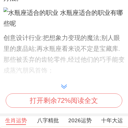
创意设计行业:把想象力变现的魔法;别人眼
里的废品站;再水瓶座看来说不定是宝藏库.
那些被丢弃的齿轮零件,经过他们的巧手能变
成蒸汽朋风首饰；
不瞒你说，看似普通的布料裁剪 经他们搭配
立刻登上米兰时装周。有个水瓶座服装设计
打开剩余72%阅读全文
师的成名作，没料到是用外卖保温袋改造的
环保礼服;这种化腐朽为神奇的能力让同行直
生肖运势
八字精批
2026运势
十年大运