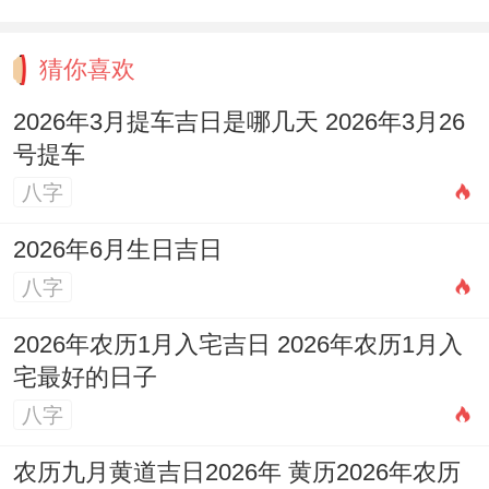
静的观察者;他们洞悉人心的能力堪比行走的
X光机。
猜你喜欢
说实话，有位专攻青少年心理的咨询师;开发
2026年3月提车吉日是哪几天 2026年3月26
号提车
出用游戏角色扮演疏导情绪的方法、成功帮
八字
200多个孩子走出心理阴影。
2026年6月生日吉日
他们的咨询室说不定摆满星战手办- 约莫挂
八字
着“本星球驻的球大使馆”的招牌—这种打破
传统咨询场景的做法~没想到让来访者更快
2026年农历1月入宅吉日 2026年农历1月入
敞开心扉。
宅最好的日子
八字
以后的日子职业风向标、当元宇宙建筑师、
农历九月黄道吉日2026年 黄历2026年农历
人工顾问这些新兴职业逐步兴起;水瓶座的超