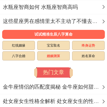
她说:“客户越提奇怪我越兴奋，就像玩解谜
水瓶座智商如何 水瓶座智商高吗
游戏通关。
这些星座男在感情里太不主动了不懂去爱 这些星座男在感情中排第几
”这种把工作当游乐场的状态;正是自由职业
试试精准生辰八字算命
带给水瓶座的最佳馈赠.
红线姻缘
宝宝取名
终身运势
教育创新:知识领航者的舞台;传统课堂可困
八字合婚
婚姻测算
姓名算命
不住水瓶座老师- 他们能把物理课变成密室
逃脱现场、让学生破解牛顿定律才能“逃
热门文章
出”教室。
金牛座情侣的匹配度揭秘 金牛座如何甜蜜恋爱
有个高中的理老师带着学生用AR技术还原
板块运动，后来这个项目不绕弯子拿下了青
处女座女生性格全解析 处女座女生的性格是什么样的
少年科技创新大奖。再大学里- 他们开设的