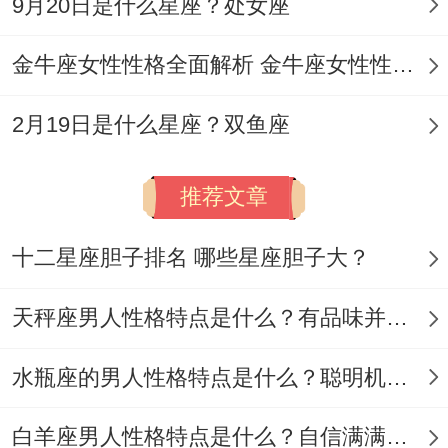
9月20日是什么星座？处女座
能激活团队隐藏的超级潜能！
跨界融合的新兴领域，当占星学遇上数据想
金牛座女性性格全面解析 金牛座女性性格与脾气全揭秘
一想，当环保公益碰上区块链技术,这些看似
2月19日是什么星座？双鱼座
八竿子打不着的领域；
想起来真是~恰恰是水瓶座大展拳脚的的方.
推荐文章
有团队把垃圾回收做成AR互动游戏。用户
十二星座胆子排名 哪些星座胆子大？
分类正确就能介绍城市 彩蛋、这个水瓶座主
导的项目半年就让社区回收率提升65%.再以
天秤座男人性格特点是什么？有品味并注重美感
后的日子职业版图里,越是要跨界创新的领域
~越能看见水瓶座开疆拓土的身影.
水瓶座的男人性格特点是什么？聪明机智理性冷静
心理咨询的读心术~别看水瓶座平时像个冷
白羊座男人性格特点是什么？自信满满但缺乏耐心