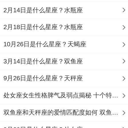
《以后的日子职业猜想》选修课场场爆满。
2月14日是什么星座？水瓶座
毕竟谁能拒绝介绍“星际导游资格证考试大
2月18日是什么星座？水瓶座
纲”这种脑洞焦点呢？
10月26日是什么星座？天蝎座
管理层的逆向思维；别以为水瓶座当领导就
会天马行空 他们能说实话把KPI考核变成闯
3月14日是什么星座？双鱼座
关游戏、用黑客马拉松的模式搞产品研发。
9月26日是什么星座？天秤座
某科技公司CEO推行“反会议室会议” - 凡是
工作汇报不能不再公司屋顶花园进行 -搞得
处女座女生性格脾气及弱点揭秘 十个特点惊人！
团队创意产出量暴涨40%！
双鱼座和天秤座的爱情匹配度如何 双鱼天秤缘分会怎样
你猜怎么着?这种打破常规的管理智慧~往往