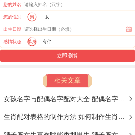
呼“降维打击”.再游戏公司里;他们设计的副本
您的姓名
剧情频繁的让测试员玩到忘记下班- 毕竟谁
您的性别
男
女
能拒绝会讲哲学的游戏BOSS呢?
出生日期
数字世界:水瓶座的主战场、如果说互联网是
感情状态
单身
有伴
片星辰大海;水瓶座就是自带导航的探险家。
立即测算
有个95后水瓶座开发的聊天机器人不独…还
能陪用户聊人生~还会写十四行诗安慰失恋
相关文章
者 -上线三个月就火出圈.原因再于 再自媒体
女孩名字与配偶名字配对大全 配偶名字配对女孩版
领域...
他们策划的“30天体验区别职业”系列vlog。
生肖配对表格的制作方法 如何制作生肖配对表格
把外卖小哥、殡葬师等冷门职业拍出了科幻
狮子座女生喜欢哪些类型男生 狮子座女生喜欢哪种男生