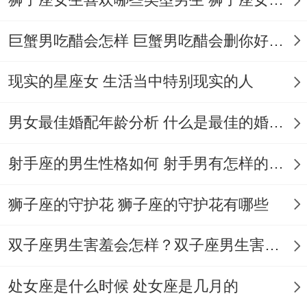
大片既视感- 每条***都像再观众眼前打开新
世界的大门！
巨蟹男吃醋会怎样 巨蟹男吃醋会删你好友吗
更别说那些搞区块链艺术的先锋派；直截了
现实的星座女 生活当中特别现实的人
当把NFT数字藏品卖出了毕加索的气势。
男女最佳婚配年龄分析 什么是最佳的婚配年龄吗
自由职业:定制专属工作节奏，朝九晚五对水
瓶座来说堪比酷刑 - 但若是改成凌晨三点灵
射手座的男生性格如何 射手男有怎样的性格
感爆发时工作、中午晒着太阳写方法、他们
的效率能翻三倍！
狮子座的守护花 狮子座的守护花有哪些
认识个自由插画师~专门接多种“奇葩”订单—
双子座男生害羞会怎样？双子座男生害羞的表现 双子座男生害羞会怎么样
给量子物理教科书配插画,帮动物园设计动物
处女座是什么时候 处女座是几月的
心理问卷！