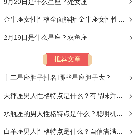
9月20日是什么星座？处女座
僧”。他们不声不响就能把倔脾气修炼到化
境,比方说那个坚持考研五年的摩羯姑娘~边
金牛座女性性格全面解析 金牛座女性性格与脾气全揭秘
工作边备考愣是考成了专业领域活词典。
2月19日是什么星座？双鱼座
我有个朋友就遇到过，摩羯的倔不在脸上而
在骨子里 -他们能用十年时间默默爬职场阶
推荐文章
梯。也能为某个项目细节与团队死磕三个月.
有个做建筑设计的摩羯朋友 -为了还原客户
十二星座胆子排名 哪些星座胆子大？
描述的“童年老屋的感觉” - 愣是跑遍十八个
天秤座男人性格特点是什么？有品味并注重美感
县城拍了两千多张照片;一句话交稿时甲方感
动得差点哭出来.
水瓶座的男人性格特点是什么？聪明机智理性冷静
白羊座男人性格特点是什么？自信满满但缺乏耐心