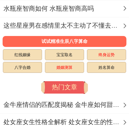
非要冲击深蹲新纪录~教练劝他休息,他脖子
水瓶座智商如何 水瓶座智商高吗
一梗：“我上个月就说要破纪录;说出去的话
泼出去的水！
这些星座男在感情里太不主动了不懂去爱 这些星座男在感情中排第几
”到头来当然是被人抬着下了器械。
试试精准生辰八字算命
这种“打落牙齿跟着血吞”的劲儿~放在事业上
红线姻缘
宝宝取名
终身运势
是让人佩服的狠劲儿- 可放在日常生活里就
八字合婚
婚姻测算
姓名算命
一点点让人捏把汗！
热门文章
但需特别指出的是你不得不承认- 正是这种
死要面子活受罪的倔脾气- 让很多狮子座成
金牛座情侣的匹配度揭秘 金牛座如何甜蜜恋爱
了朋友圈里的“励志标杆”！
处女座女生性格全解析 处女座女生的性格是什么样的
有趣的是狮子的倔强里还藏着颗玻璃心。网