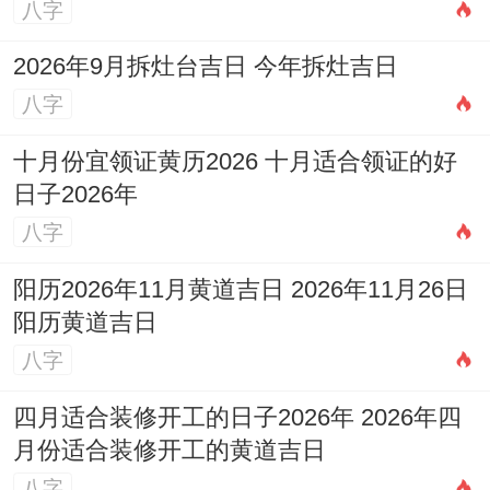
八字
原本换个角度看这份倔强何尝不是种稀缺品
2026年9月拆灶台吉日 今年拆灶吉日
质?!
八字
在这个三分钟热度的时代 -有人愿意为热爱
十月份宜领证黄历2026 十月适合领证的好
死磕到底,有人坚持原则不为利益折腰~这
日子2026年
些“不妥协”恰恰成为了社会的脊梁。
八字
下次在遇到这些倔脾气的主儿,大概多份理解
阳历2026年11月黄道吉日 2026年11月26日
—毕竟世界得与事佬~也得那些敢同南墙硬
阳历黄道吉日
碰硬的“拆墙专家”.
八字
四月适合装修开工的日子2026年 2026年四
月份适合装修开工的黄道吉日
八字