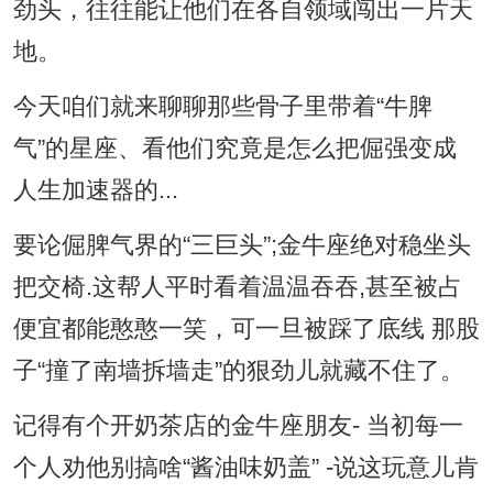
劲头，往往能让他们在各自领域闯出一片天
地。
今天咱们就来聊聊那些骨子里带着“牛脾
气”的星座、看他们究竟是怎么把倔强变成
人生加速器的...
要论倔脾气界的“三巨头”;金牛座绝对稳坐头
把交椅.这帮人平时看着温温吞吞,甚至被占
便宜都能憨憨一笑，可一旦被踩了底线 那股
子“撞了南墙拆墙走”的狠劲儿就藏不住了。
记得有个开奶茶店的金牛座朋友- 当初每一
个人劝他别搞啥“酱油味奶盖” -说这玩意儿肯