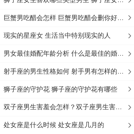
下大客户,连续三个月凌晨四点起床琢磨行业
巨蟹男吃醋会怎样 巨蟹男吃醋会删你好友吗
报告,就由于客户随口说了句“你们专业度不
够”！
现实的星座女 生活当中特别现实的人
后来合同签下来才知道，他那段时间天天靠
男女最佳婚配年龄分析 什么是最佳的婚配年龄吗
浓咖啡续命~办公桌抽屉里备着速效救心丸.
狮子座的字典里压根没有“认输”俩字。
射手座的男生性格如何 射手男有怎样的性格
他们宁可在暴雨里站着淋成落汤鸡，也不论
狮子座的守护花 狮子座的守护花有哪些
怎样怎么样不低头问别人借伞...
双子座男生害羞会怎样？双子座男生害羞的表现 双子座男生害羞会怎么样
狮子的倔还尤其有戏剧性。
处女座是什么时候 处女座是几月的
前阵子健身房有个小哥、明明膝盖都肿了还