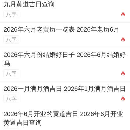
迟到五分钟,这就取消了整个部门的聚餐资
九月黄道吉日查询
格。
八字
他们这种“原则大于天”的倔;有时候真让人又
2026年六月老黄历一览表 2026年老历6月
爱又恨！但话说回来、正是这种接近苛刻的
八字
自我~让很多摩羯座成了各自领域的“定海神
2026年六月份结婚好日子 2026年6月结婚好
针”...
吗
八字
这些星座的牛脾气就像的两面,既是铠甲也是
软肋.同金牛相处要学会尊重他们的节奏，同
2026一月满月酒吉日 2026年1月满月酒吉日
狮子打交道要给足面子,面对摩羯则得理解他
八字
们的长远眼光！
2026年6月开业的黄道吉日 2026年6月开业
黄道吉日查询
你猜怎么着?