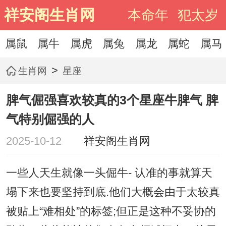
祥安阁生肖网
本命年
犯太岁
属鼠
属牛
属虎
属兔
属龙
属蛇
属马
>
生肖网
星座
脾气倔强喜欢较真的3个星座牛脾气 脾
气特别倔强的人
2025-10-12
祥安阁生肖网
一些人天生就像一头倔牛- 认准的事就算天
塌下来也要坚持到底.他们大概会由于太较真
被贴上“难相处”的标签;但正是这种不妥协的