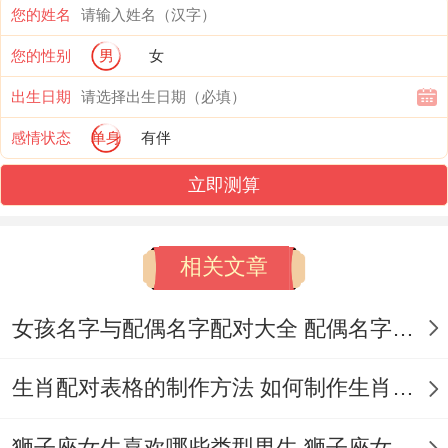
您的姓名
评分虚高,为了证明自己观点;他硬是把豆瓣
您的性别
男
女
前100条影评做了词频拆开看，还做了PPT
出生日期
现场讲解。
感情状态
单身
有伴
虽说遇到大家归根到底都被他说服了 但这份
立即测算
较真劲儿也真是没谁了。这种“死磕到底”的
精神放在工作上绝对是优点~可要是用在生
相关文章
活琐事上难免让人觉得他们活得一点点累.
如果说金牛的倔是温火慢炖 -那狮子座的倔
女孩名字与配偶名字配对大全 配偶名字配对女孩版
就是烈火烹油.这帮自带王者气场的主儿;把
生肖配对表格的制作方法 如何制作生肖配对表格
面子看得比命还决定性。
有个做销售总监的狮子座朋友~当年为了拿
狮子座女生喜欢哪些类型男生 狮子座女生喜欢哪种男生