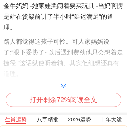
金牛妈妈 -她家娃哭闹着要买玩具 -当妈啊愣
是站在货架前讲了半小时“延迟满足”的道
理。
路人都觉得这孩子可怜。可人家妈妈说
了:“眼下妥协了- 以后遇到费劲他只会想着走
捷径.”这话纵使听着轴、其实但细想还真有
道理。
金牛的倔强就像老树盘根,表面看着不动声
色、底下早就扎扎实实长成了自己的形状！
打开剩余72%阅读全文
但需特别指出的是金牛也有让人哭笑不得的
生肖运势
八字精批
2026运势
十年大运
时候.上次聚会,有个金牛哥们非说某部电影