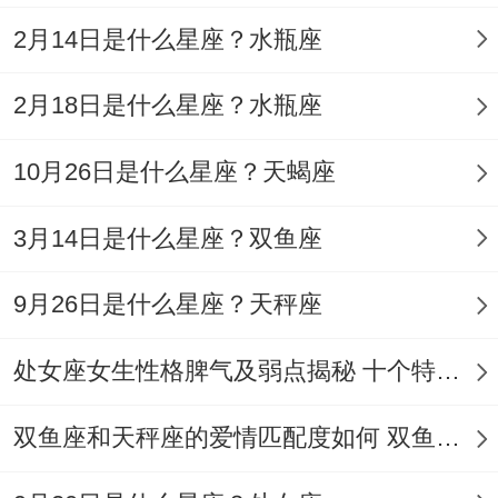
上有个段子更加传神:狮子座分手后能秒删每
2月14日是什么星座？水瓶座
一个联系方式，以后偷偷去对方楼下站三小
2月18日是什么星座？水瓶座
时就为了看人家有没有一丝后悔...
10月26日是什么星座？天蝎座
这种“宁折不弯”的倔，说到底是对自我价值
的绝对捍卫！
3月14日是什么星座？双鱼座
他们没问题接受失败,但不管…都怎么样不能
9月26日是什么星座？天秤座
接受不被尊重 就像草原上的雄狮;宁可饿着
肚子也要守住自己的领地。
处女座女生性格脾气及弱点揭秘 十个特点惊人！
我有个朋友就遇到过,
双鱼座和天秤座的爱情匹配度如何 双鱼天秤缘分会怎样
末了登场的摩羯座。堪称倔强界的“扫地