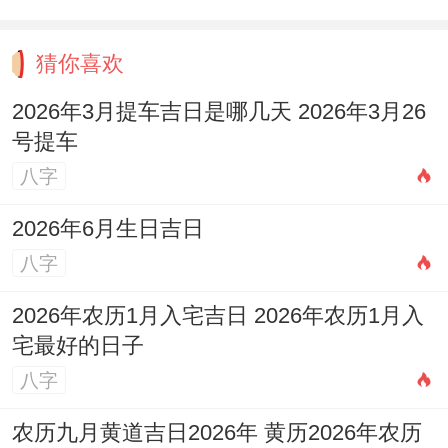
摩羯的倔还特别有战略眼光。
猜你喜欢
认识个创业的摩羯老板、当年每一个人都劝
2026年3月提车吉日是哪几天 2026年3月26
号提车
他别搞冷门技术- 他偏要闷头研发五年。眼
八字
下可好、行业风口一来 他家专利这就成了行
业标准.这种“耐得住寂寞”的倔、就像登山者
2026年6月生日吉日
绑着安全绳攀岩- 看起来步步惊心、实则稳
八字
扎稳打.他们不会为眼前的得失改变路线- 这
2026年农历1月入宅吉日 2026年农历1月入
份定力在浮躁的当下分外是难得...
宅最好的日子
八字
但需特别指出的是跟摩羯打交道得做好心理
准备...有次团建、摩羯主管是。造成的有人
农历九月黄道吉日2026年 黄历2026年农历