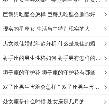
上帝视角观察人类情感样本...
巨蟹男吃醋会怎样 巨蟹男吃醋会删你好友吗
想起来真是、见过最绝的水瓶在分手现场掏
出录音笔:“能在说遍刚才的台词吗？!
现实的星座女 生活当中特别现实的人
!我在做人类情感模式找原因.”
男女最佳婚配年龄分析 什么是最佳的婚配年龄吗
他们的冷带着实验室般的抽离感 -就像科学
射手座的男生性格如何 射手男有怎样的性格
家观察培养皿里的细胞分化。
你为失业要死要活 -水瓶可是能瞬间列出二
狮子座的守护花 狮子座的守护花有哪些
十个转行方法，顺便找原因全球经济走势。
双子座男生害羞会怎样？双子座男生害羞的表现 双子座男生害羞会怎么样
这种把人生当成开放世界游戏的设定 -让普
处女座是什么时候 处女座是几月的
通玩家直呼为你bug。