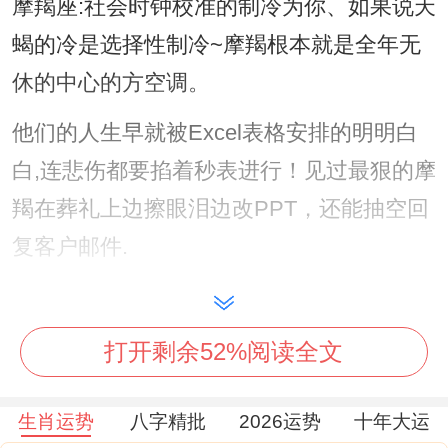
摩羯座:社会时钟校准的制冷为你、如果说天
蝎的冷是选择性制冷~摩羯根本就是全年无
休的中心的方空调。
他们的人生早就被Excel表格安排的明明白
白,连悲伤都要掐着秒表进行！见过最狠的摩
羯在葬礼上边擦眼泪边改PPT，还能抽空回
复客户邮件.
不是不痛苦~只是觉的情绪崩溃属于计划外
支出.是否是现实替代方案？!
打开剩余52%阅读全文
他们的冷漠带着工业 般的准确感，就像瑞士
生肖运势
八字精批
2026运势
十年大运
钟表匠对待齿轮的方法。