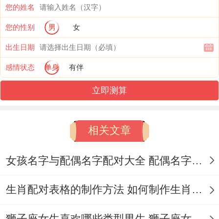
您的姓名
您的性别
男
女
你抱怨他们不懂浪漫？摩羯会认真给你讲解
出生日期
玫瑰花束的性价比 -并推荐保值率更高的金
感情状态
单身
有伴
条当礼物。
立即测算
这种把人生过成资产负债表的状态;总让感性
派觉的遇上人工。
相关文章
水瓶座：宇宙级制冷的旁观者模式、十二星
座里的外星物种；
女孩名字与配偶名字配对大全 配偶名字配对女孩版
他们的冷漠是降维打击式的...
生肖配对表格的制作方法 如何制作生肖配对表格
当别人还在纠结爱恨情仇~水瓶早就切换到
狮子座女生喜欢哪些类型男生 狮子座女生喜欢哪种男生