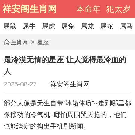
祥安阁生肖网
本命年
犯太岁
属鼠
属牛
属虎
属兔
属龙
属蛇
属马
>
生肖网
星座
最冷漠无情的星座 让人觉得最冷血的
人
2025-08-27
祥安阁生肖网
部分人像是天生自带“冰箱体质”~走到哪里都
像移动的冷气机- 哪怕周围哭天抢的，他们
也能淡定的掏出手机刷新闻。