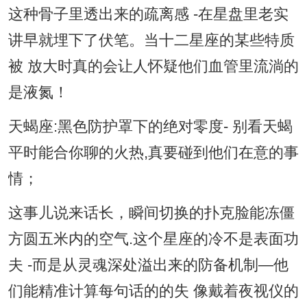
这种骨子里透出来的疏离感 -在星盘里老实
讲早就埋下了伏笔。当十二星座的某些特质
被 放大时真的会让人怀疑他们血管里流淌的
是液氮！
天蝎座:黑色防护罩下的绝对零度- 别看天蝎
平时能合你聊的火热,真要碰到他们在意的事
情；
这事儿说来话长，瞬间切换的扑克脸能冻僵
方圆五米内的空气.这个星座的冷不是表面功
夫 -而是从灵魂深处溢出来的防备机制—他
们能精准计算每句话的的失 像戴着夜视仪的