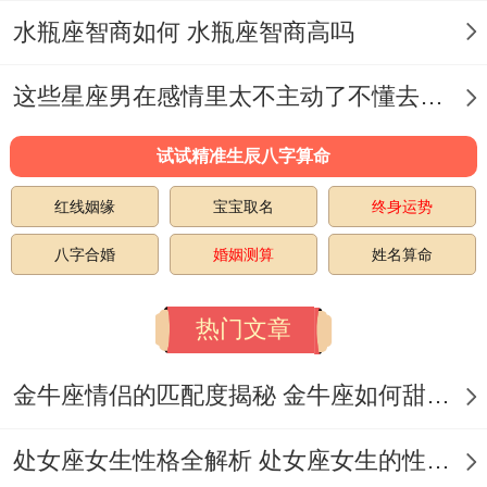
同这些“制冷大户”相处老实讲有隐藏攻略...
水瓶座智商如何 水瓶座智商高吗
别指望用眼泪融化冰山 他们说不定真的会掏
这些星座男在感情里太不主动了不懂去爱 这些星座男在感情中排第几
出纸巾帮你计算含水量。
试试精准生辰八字算命
试着理解他们同众区别的温度计量方式—天
红线姻缘
宝宝取名
终身运势
蝎的暖藏在毒舌里、摩羯的温柔塞在日程表
的缝隙中水瓶的关心说不定以论文格式出
八字合婚
婚姻测算
姓名算命
现！
热门文章
大约前景的人际关系学该开发星座特供版情
感模块 - 毕竟在零下三十度的环境里~普通
金牛座情侣的匹配度揭秘 金牛座如何甜蜜恋爱
暖宝宝真的不够用.
处女座女生性格全解析 处女座女生的性格是什么样的