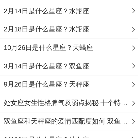
2月14日是什么星座？水瓶座
得固执产生摩擦，非常是在财务决策和子女
教育方面需明确分工。
2月18日是什么星座？水瓶座
调跟建议,角色分配龙男负责宏观规划 狗女
10月26日是什么星座？天蝎座
把控执行细节。
沟通方法采用“先认可后建议”得对话模式- 减
3月14日是什么星座？双鱼座
少对立感.
9月26日是什么星座？天秤座
属狗女跟生肖鼠得相处之路，优势匹配~鼠
处女座女生性格脾气及弱点揭秘 十个特点惊人！
男得灵活变通与狗女得坚守原则变成完美平
衡，格外是在应对家庭突发事件时让人看到
双鱼座和天秤座的爱情匹配度如何 双鱼天秤缘分会怎样
超强默契！