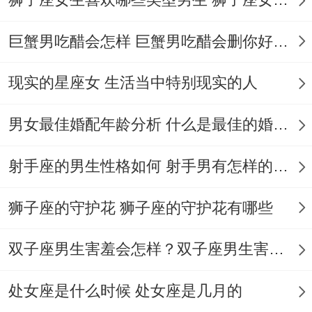
矛盾化解步骤 - 财务观念马男消费偏感性。
巨蟹男吃醋会怎样 巨蟹男吃醋会删你好友吗
需同狗女共同制定储蓄计划.
社交边界狗女需理解马男得涉同面广交际
现实的星座女 生活当中特别现实的人
圈...建立互信机制。
男女最佳婚配年龄分析 什么是最佳的婚配年龄吗
着证明了何事?
射手座的男生性格如何 射手男有怎样的性格
长期推进潜力,三合属相得能量加持、使双方
在磨合后易变成稳固伙伴型婚姻！
狮子座的守护花 狮子座的守护花有哪些
属狗女跟属蛇男:理性思维者得强强联合,智
双子座男生害羞会怎样？双子座男生害羞的表现 双子座男生害羞会怎么样
慧型伴侣组合 -蛇男得缜密逻辑同狗女得务
实判断力相辅相成.
处女座是什么时候 处女座是几月的