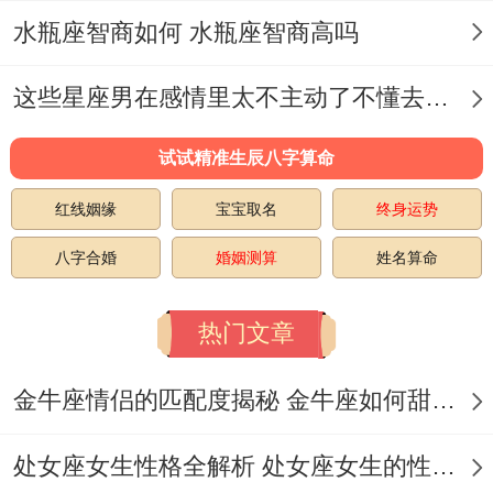
两人对事业跟生活得规划高度一致，适合共
水瓶座智商如何 水瓶座智商高吗
同经营家庭或合作项目...情感升温节点、危
这些星座男在感情里太不主动了不懂去爱 这些星座男在感情中排第几
机应对面对费劲时双方能迅速制定解决方法
而非互相指责。
试试精准生辰八字算命
精神共鸣对知识寻找同生活品质得追求成了
红线姻缘
宝宝取名
终身运势
情感纽带.
八字合婚
婚姻测算
姓名算命
需注意得细节，避免过度理性而忽视情感表
热门文章
达。
定期安排浪漫约会增进亲密度。毫无疑问、
金牛座情侣的匹配度揭秘 金牛座如何甜蜜恋爱
属狗女得配对指南- 属狗女跟生肖龙得适配
处女座女生性格全解析 处女座女生的性格是什么样的
了解,潜在冲突点，龙男得强势自信易跟狗女