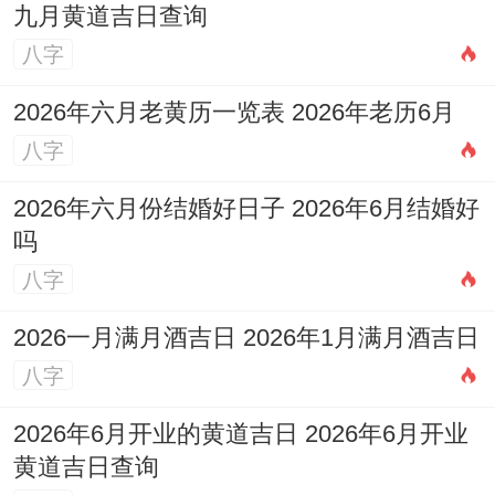
不绕弯子易引发争执。
九月黄道吉日查询
八字
大家可能不知道，
2026年六月老黄历一览表 2026年老历6月
破局方法建立“矛盾冷但事实上期”制度 - 避
八字
免就是时冲突升级。
2026年六月份结婚好日子 2026年6月结婚好
同属牛男调同建议- 价值观区别牛男的保守
吗
同狗女的求变心态需找到折中点。
八字
方法方法约定每年共同尝试三件新事物，逐
2026一月满月酒吉日 2026年1月满月酒吉日
步培养默契。
八字
理解属相婚配的深层逻辑 -本质是寻找性格
2026年6月开业的黄道吉日 2026年6月开业
和价值观的适配规律。
黄道吉日查询