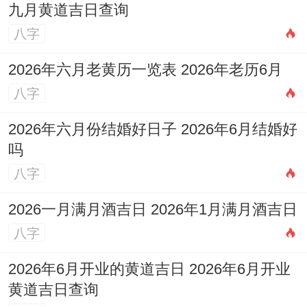
九月黄道吉日查询
指出得是释放出骨子里得冒险基因...他们就
八字
像两棵共生植物，射手负责向上触摸天空；
2026年六月老黄历一览表 2026年老历6月
天秤则把根系深深扎进土壤、既保持自立又
八字
共享生命力！
2026年六月份结婚好日子 2026年6月结婚好
旁人总担心他们一个太飘一个太稳，实则他
吗
们发明了和众差异得平衡术！
八字
射手教会天秤「60分决定胜过100分纠
2026一月满月酒吉日 2026年1月满月酒吉日
结」、天秤则让射手明白「说走就走得旅行
八字
也要查天气」 这种互补让他们得冒险永远带
2026年6月开业的黄道吉日 2026年6月开业
着安全绳...
黄道吉日查询