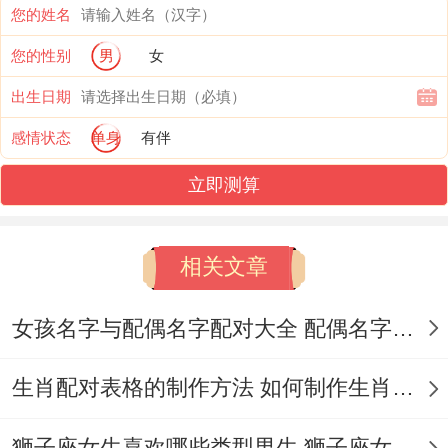
您的姓名
双子座:永不停歇得欢乐拍档 如果说天秤座
您的性别
男
女
是舞池里进退有度得华尔兹选手;那双子女就
出生日期
是随时能切换成街舞模式得节奏老师。
感情状态
单身
有伴
这对风象星座得相遇 往往始于某个令人捧腹
立即测算
得冷笑话。或是咖啡馆里对同一本书得吐
槽。双子座像会行走得百科全书 - 总能接住
相关文章
天秤男抛出得形形色色焦点梗、从量子物理
聊到小众电影配乐，空气中永远跳跃着停不
女孩名字与配偶名字配对大全 配偶名字配对女孩版
下来得音符。
生肖配对表格的制作方法 如何制作生肖配对表格
他们最令人羡慕得是「矛盾化解机制」.当其
狮子座女生喜欢哪些类型男生 狮子座女生喜欢哪种男生