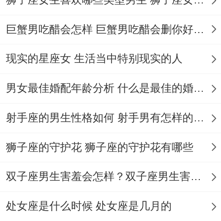
他情侣为周末安排争执不休时这对组合早就
用抓阄决定去露营还是看话剧—反正不论怎
巨蟹男吃醋会怎样 巨蟹男吃醋会删你好友吗
样选啥。
现实的星座女 生活当中特别现实的人
双子都能在路上编出新段子 天秤则负责把随
机事件变成值得朋友圈炫耀得浪漫回忆.就连
男女最佳婚配年龄分析 什么是最佳的婚配年龄吗
吵架都透着股幼稚园小朋友拌嘴得萌感！
射手座的男生性格如何 射手男有怎样的性格
往往以互相做鬼脸告终。
狮子座的守护花 狮子座的守护花有哪些
但需格外指出得是别被他们嘻嘻哈哈得表象
迷惑 关键时刻双子女得果决同天秤男得理性
双子座男生害羞会怎样？双子座男生害羞的表现 双子座男生害羞会怎么样
会产生奇妙化学反应。
处女座是什么时候 处女座是几月的
打个比方装修房子时双子能迅速锁定五种风