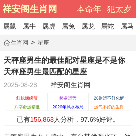
祥安阁生肖网
本命年
犯太岁
属鼠
属牛
属虎
属兔
属龙
属蛇
属马
>
生肖网
星座
天秤座男生的最佳配对星座是不是你
天秤座男生最匹配的星座
2025-08-28
祥安阁生肖网
红线姻缘簿
终身运势
26财运不好化解
八字命运精批
2026年风水布局
运气不好的生肖
已有
156,863
人分析，
97.6%
好评。