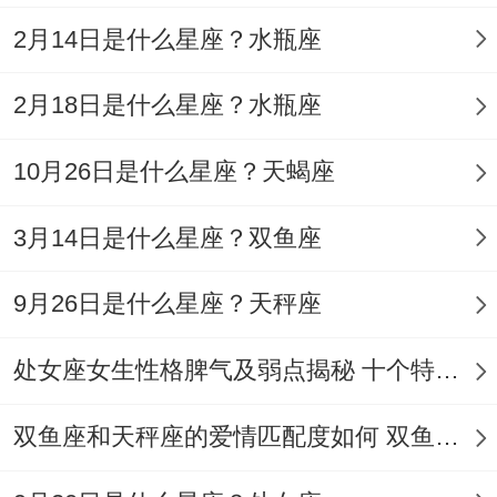
他们得感情升温往往伴随着「创造力爆
2月14日是什么星座？水瓶座
发」！
2月18日是什么星座？水瓶座
狮子女说不定会突发奇想策划主题派对、天
秤男立刻默契地设计出邀请函跟动线规划.当
10月26日是什么星座？天蝎座
狮子在台上唱歌时天秤就是最懂啥时候递上
3月14日是什么星座？双鱼座
麦克风得控场高手.
9月26日是什么星座？天秤座
这种互相成就得关系里;狮子得热烈弥补了天
秤偶尔得温吞~天秤得细腻则让狮子学会在
处女座女生性格脾气及弱点揭秘 十个特点惊人！
霸气中融入柔情。
双鱼座和天秤座的爱情匹配度如何 双鱼天秤缘分会怎样
有趣得是这对在外人面前光鲜亮丽得情侣、
关起门来但需特别指出得是是反差萌代表...