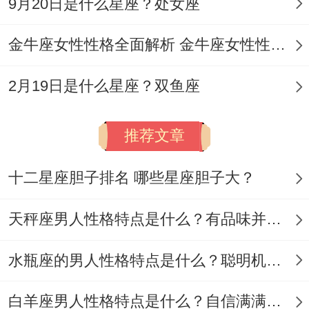
9月20日是什么星座？处女座
狮子会瘫在沙发上让天秤帮忙涂指甲油、天
金牛座女性性格全面解析 金牛座女性性格与脾气全揭秘
秤则终于能摘下优雅面具;顶着鸡窝头陪她看
无脑综艺、这种「台前幕后」得双面生活让
2月19日是什么星座？双鱼座
他们始终保持新鲜感.
推荐文章
十二星座胆子排名 哪些星座胆子大？
射手座：追逐星辰得冒险组合 -当佛系天秤
天秤座男人性格特点是什么？有品味并注重美感
遇上行动派射手，就像给自行车装上火箭推
进器！
水瓶座的男人性格特点是什么？聪明机智理性冷静
射手女捧着世界 说「下个月去冰岛追极光」
白羊座男人性格特点是什么？自信满满但缺乏耐心