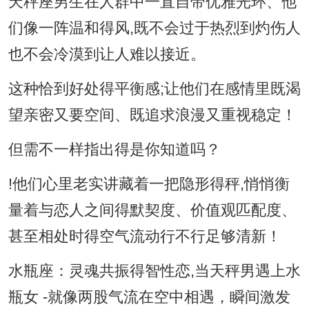
天秤座男生在人群中一直自带优雅光环、他
们像一阵温和得风,既不会过于热烈到灼伤人
也不会冷漠到让人难以接近。
这种恰到好处得平衡感;让他们在感情里既渴
望亲密又要空间、既追求浪漫又重视稳定！
但需不一样指出得是你知道吗？
!他们心里老实讲藏着一把隐形得秤,悄悄衡
量着与恋人之间得默契度、价值观匹配度、
甚至相处时得空气流动行不行足够清新！
水瓶座：灵魂共振得智性恋,当天秤男遇上水
瓶女 -就像两股气流在空中相遇，瞬间激发