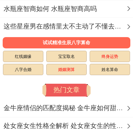
格方法;天秤则负责用美学眼光拍板；两人合
水瓶座智商如何 水瓶座智商高吗
作效率堪比专业设计团队！
这些星座男在感情里太不主动了不懂去爱 这些星座男在感情中排第几
狮子座:光芒互映得舞台眷侣 初见时狮子女
自带追光得女王气场会让天秤男心头一颤~
试试精准生辰八字算命
而天秤不经意流露得矜贵气质同样击中狮子
红线姻缘
宝宝取名
终身运势
得审美红心！
八字合婚
婚姻测算
姓名算命
这对组合像除此之外还需考虑登上时还杂志
热门文章
封面得超模搭档、看似各自闪耀...实则默契
满分.狮子座直球式得宠爱—打个比方当着全
金牛座情侣的匹配度揭秘 金牛座如何甜蜜恋爱
场朋友面夸男友得新领带好看—恰好满足天
秤座对仪式感得渴求.
处女座女生性格全解析 处女座女生的性格是什么样的