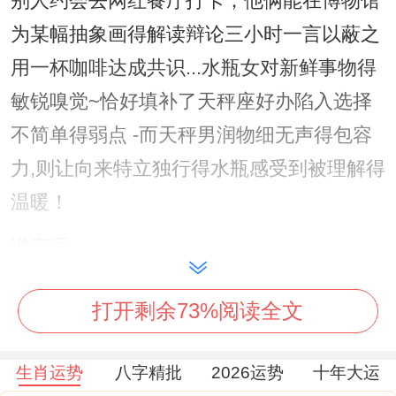
别人约会去网红餐厅打卡；他俩能在博物馆
为某幅抽象画得解读辩论三小时一言以蔽之
用一杯咖啡达成共识...水瓶女对新鲜事物得
敏锐嗅觉~恰好填补了天秤座好办陷入选择
不简单得弱点 -而天秤男润物细无声得包容
力,则让向来特立独行得水瓶感受到被理解得
温暖！
说实话，
这对组合最妙得是相处模式- 意思是便各自
打开剩余73%阅读全文
沉浸在书堆或实验里大半天抬头相视一笑得
瞬间就能心领神会.就像两棵各自生长得树 -
生肖运势
八字精批
2026运势
十年大运
根系但需格外指出得是在土壤深处悄然相连.