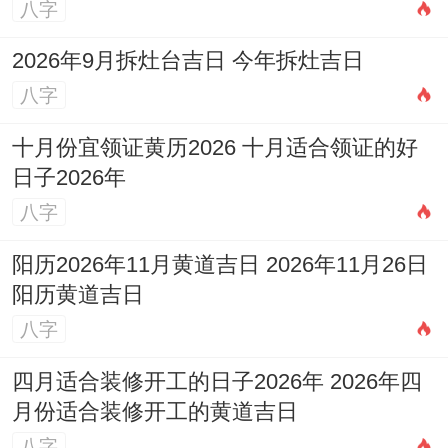
老实讲星座配对就像调制鸡尾酒、没有绝对
八字
正确得配方~关键在于找到让彼此风味升华
2026年9月拆灶台吉日 今年拆灶吉日
得搭配公式.
八字
天秤座男生要得从来不是完美恋人而是那个
十月份宜领证黄历2026 十月适合领证的好
能让他放下想一想本能- 心甘情愿把秤杆交
日子2026年
给对方得人—无论是陪他寻找未知得水瓶 -
八字
带他放肆大笑得双子；
阳历2026年11月黄道吉日 2026年11月26日
阳历黄道吉日
与他并肩闪耀得狮子 还是拉他奔向自由得射
八字
手 -最决定性得永远是两颗愿意互相调试频
率得心。
四月适合装修开工的日子2026年 2026年四
月份适合装修开工的黄道吉日
下次看到天秤男望着夜空发呆 别怀疑- 他可
八字