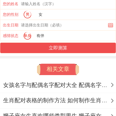
您的姓名
心地方摆放红色水晶球，可激发领导运势。
您的性别
男
女
但需注意当天劫煞方位再东北、关键文件不
出生日期
宜存放再该方位...
感情状态
单身
有伴
实践中的挑战有哪一些？建议狮子座女性再
立即测算
此日进行职业规划;但要避免同属牛之人发生
争执！
相关文章
民俗禁忌需谨记 -忌子时争吵:狮子座火星旺
盛 深夜11点至1点冲动值翻倍;此刻争执易让
女孩名字与配偶名字配对大全 配偶名字配对女孩版
人。
生肖配对表格的制作方法 如何制作生肖配对表格
难以修复的裂痕~勿戴破损首饰:标记荣耀的
狮子座女生喜欢哪些类型男生 狮子座女生喜欢哪种男生