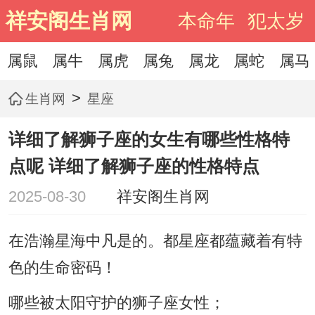
祥安阁生肖网
本命年
犯太岁
属鼠
属牛
属虎
属兔
属龙
属蛇
属马
>
生肖网
星座
详细了解狮子座的女生有哪些性格特
点呢 详细了解狮子座的性格特点
2025-08-30
祥安阁生肖网
在浩瀚星海中凡是的。都星座都蕴藏着有特
色的生命密码！
哪些被太阳守护的狮子座女性；