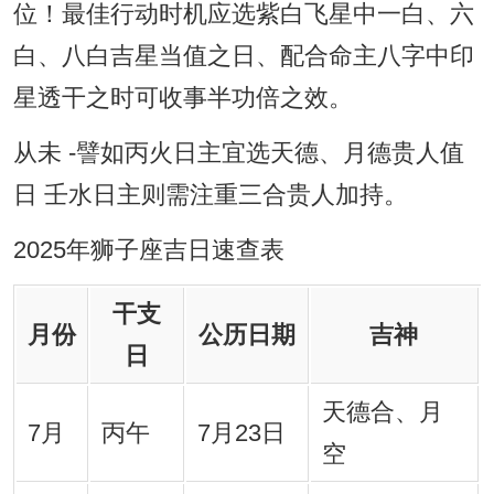
位！最佳行动时机应选紫白飞星中一白、六
白、八白吉星当值之日、配合命主八字中印
星透干之时可收事半功倍之效。
从未 -譬如丙火日主宜选天德、月德贵人值
日 壬水日主则需注重三合贵人加持。
2025年狮子座吉日速查表
干支
月份
公历日期
吉神
日
天德合、月
7月
丙午
7月23日
空