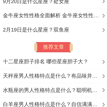
9月20日是什么星座？处女座
一样掌握打开命运之门的密钥...
金牛座女性性格全面解析 金牛座女性性格与脾气全揭秘
那些闪耀着太阳光芒的特质 -既有必须顺势
而为的智慧,也要懂的收敛锋芒的哲学。
2月19日是什么星座？双鱼座
当各位以敬畏之心参悟天地人三才之路 -便
推荐文章
能帮助着些天生的领导者、再人生舞台上绽
放更璀璨的光芒！
十二星座胆子排名 哪些星座胆子大？
天秤座男人性格特点是什么？有品味并注重美感
水瓶座的男人性格特点是什么？聪明机智理性冷静
白羊座男人性格特点是什么？自信满满但缺乏耐心