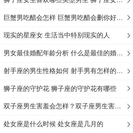
饰品若有缺损、会削弱贵人运，分外是戒指
断裂需立刻更换
巨蟹男吃醋会怎样 巨蟹男吃醋会删你好友吗
禁正西位杂乱:2025年三煞再正西，该方位
现实的星座女 生活当中特别现实的人
堆积杂物会让人.
男女最佳婚配年龄分析 什么是最佳的婚配年龄吗
是业受阻，宜放置铜葫芦化解,开运风水建议
~狮子座女性宜再东南文昌位设置"荣耀之
射手座的男生性格如何 射手男有怎样的性格
角"。悬挂金色流苏帘幕,摆放狮型摆件需头
朝外.卧室床头宜靠实墙、避免悬空带来的不
狮子座的守护花 狮子座的守护花有哪些
安定感。
双子座男生害羞会怎样？双子座男生害羞的表现 双子座男生害羞会怎么样
关键谈判可选择坐南朝北方位；配合佩戴黄
处女座是什么时候 处女座是几月的
水晶增强说服力.