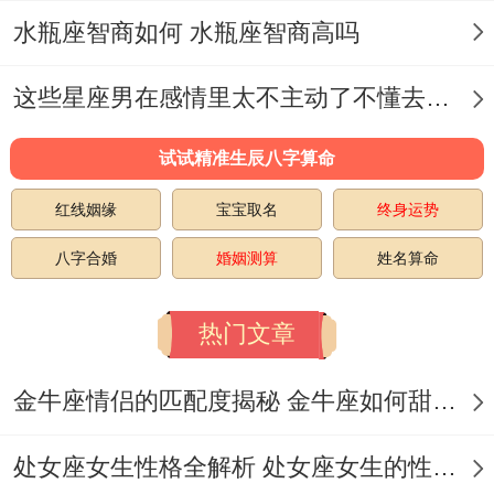
若本命盘中金星落双子、可再书桌左侧放置
水瓶座智商如何 水瓶座智商高吗
开运竹平衡能量。
这些星座男在感情里太不主动了不懂去爱 这些星座男在感情中排第几
性格特质同运势关联,她们同生俱来的领导力
试试精准生辰八字算命
再紫微斗数中对应"太阳星"特质,2025年流年
命宫遇天机化科；
红线姻缘
宝宝取名
终身运势
建议把握7-8月让人看到才能...但需注意火星
八字合婚
婚姻测算
姓名算命
带来的急躁特质;关键决定前可用"三七二十
热门文章
一"法则：等待21分钟再行动。
你猜怎么着?!感情方面~3月19日红鸾星动 -
金牛座情侣的匹配度揭秘 金牛座如何甜蜜恋爱
单身者可多穿暖色系服饰增旺桃花！
处女座女生性格全解析 处女座女生的性格是什么样的