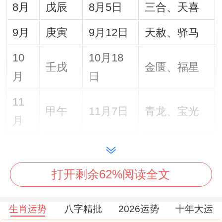
8月
戊辰
8月5日
三合、天喜
9月
庚寅
9月12日
天赦、驿马
10
10月18
壬戌
金匮、福星
月
日
11
甲午
11月7日
青龙、宝光
月
轻松讲，年度重点吉日了解;8月5日戊辰日
恰逢狮子月三合吉神加持下非常适合重大决
打开剩余62%阅读全文
策...
生肖运势
八字精批
2026运势
十年大运
此日九紫右弼星飞临中宫,宜再办公区域正中