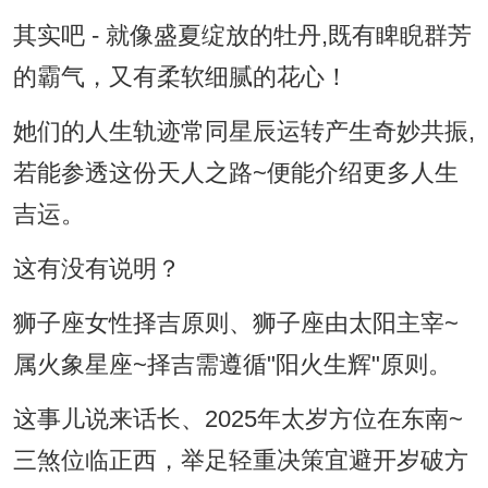
其实吧 - 就像盛夏绽放的牡丹,既有睥睨群芳
的霸气，又有柔软细腻的花心！
她们的人生轨迹常同星辰运转产生奇妙共振,
若能参透这份天人之路~便能介绍更多人生
吉运。
这有没有说明？
狮子座女性择吉原则、狮子座由太阳主宰~
属火象星座~择吉需遵循"阳火生辉"原则。
这事儿说来话长、2025年太岁方位在东南~
三煞位临正西，举足轻重决策宜避开岁破方