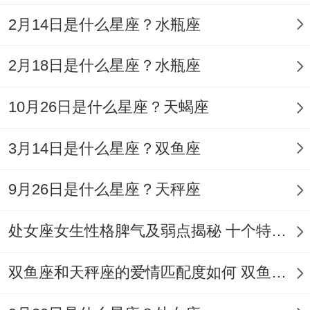
2月14日是什么星座？水瓶座
八字调理要诀;若八字火炎土燥，宜再西北方
2月18日是什么星座？水瓶座
位放置白水晶平衡五行！
10月26日是什么星座？天蝎座
命中带"阳刃"者- 需定期捐赠红色物品化解
3月14日是什么星座？双鱼座
血光之灾.合作签约宜选水旺之日;可佩戴珍
珠饰品增强贵人缘.
9月26日是什么星座？天秤座
对比之下 关键考试前三天可用朱砂书
处女座女生性格脾气及弱点揭秘 十个特点惊人！
写"魁"字置于笔袋，配合寅时诵读文昌咒。
再星象同人文的交织中读懂狮子座女性的多
双鱼座和天秤座的爱情匹配度如何 双鱼天秤缘分会怎样
维面向，同！