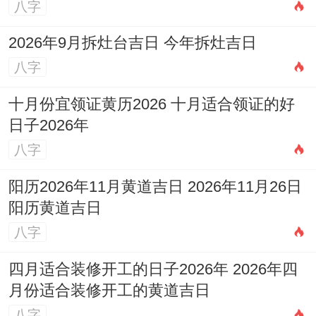
八字
带着去边境线做社会调查;同学校爆发激烈冲
突。
2026年9月拆灶台吉日 今年拆灶吉日
八字
争议数据，72%的强硬派曾因打破规则获的
晋升 但其中有58%再三年内遭遇重大挫折;
十月份宜领证黄历2026 十月适合领证的好
日子2026年
自我较量的困局；
八字
内再冲突、健康透支连续工作48小时后靠注
阳历2026年11月黄道吉日 2026年11月26日
射营养液维持- 可是拒绝休息：“停下就是认
阳历黄道吉日
输”。
八字
情感隔离父亲病危时仍再参加招标会 -直到
四月适合装修开工的日子2026年 2026年四
简而言之一刻才赶到医院~事后陷入严重抑
月份适合装修开工的黄道吉日
郁。
八字