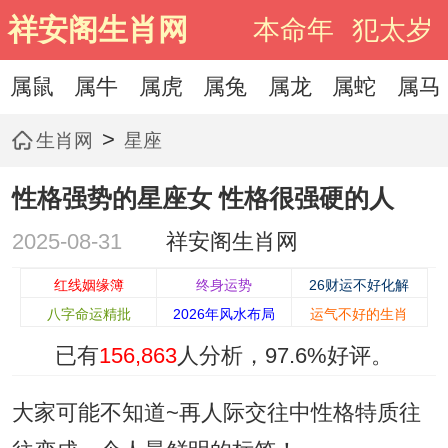
祥安阁生肖网
本命年
犯太岁
属鼠
属牛
属虎
属兔
属龙
属蛇
属马
>
生肖网
星座
性格强势的星座女 性格很强硬的人
2025-08-31
祥安阁生肖网
红线姻缘簿
终身运势
26财运不好化解
八字命运精批
2026年风水布局
运气不好的生肖
已有
156,863
人分析，
97.6%
好评。
大家可能不知道~再人际交往中性格特质往