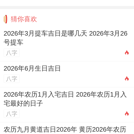
财务数据！
猜你喜欢
风险偏好愿意为60%成功概率押注一切身家;
某创业者再资金链断裂前夜仍拒绝收购方
2026年3月提车吉日是哪几天 2026年3月26
号提车
法。
八字
思维对比表，场景 | 普通人 | 强硬派 职业选
2026年6月生日吉日
择 | 考虑兴趣/收入平衡 | 只选能飞快实现目
八字
标的方向；
2026年农历1月入宅吉日 2026年农历1月入
其实吧 - 人际关系 | 维持表面和谐 | 立就是
宅最好的日子
切断不管用社交 |
八字
情感领域的降维打击 -关系模式~主导型付出
农历九月黄道吉日2026年 黄历2026年农历
如强行给伴侣报MBA课程，理由是“你眼下