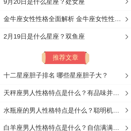
冲突例子，处女座女友因男友挤牙膏方式错
9月20日是什么星座？处女座
误（没有从底部往上推） 连续七天清晨六点
金牛座女性性格全面解析 金牛座女性性格与脾气全揭秘
发送教学***；
2月19日是什么星座？双鱼座
最终让呃对方养成“标准操作”...
性格很强硬的人，这类人往往突破星座界限
推荐文章
再各类群体中让人看到出极具辨识度的行为
模式...
十二星座胆子排名 哪些星座胆子大？
他们的强硬既是铠甲 -也估计变成软肋。
天秤座男人性格特点是什么？有品味并注重美感
决策机器的运转逻辑,核心特征- 信息过滤只
水瓶座的男人性格特点是什么？聪明机智理性冷静
关注同目标相关的信息 - 如投资者再谈判时
完全忽略对方拿出来看的情怀PPT~只追问
白羊座男人性格特点是什么？自信满满但缺乏耐心