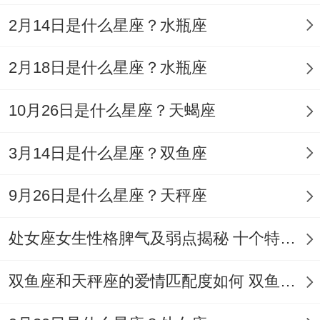
关系重构伴侣签订《自立空间协议》 - 明确
2月14日是什么星座？水瓶座
规定每周非要。不可有两天完全独处.
2月18日是什么星座？水瓶座
创新实验- 某水瓶座女创始人将公司会议室
改发展成“沉默战场”,所有人非要.不可通过便
10月26日是什么星座？天蝎座
签纸交流，意外提升30%决策效率.
3月14日是什么星座？双鱼座
处女座：细节暴君、完美主义压迫;标准严苛
旅行时会携带电子秤称量行李箱~确保约重
9月26日是什么星座？天秤座
量误差不超过50克。
处女座女生性格脾气及弱点揭秘 十个特点惊人！
隐性控制通过帮朋友整理衣橱来“优化”对方
双鱼座和天秤座的爱情匹配度如何 双鱼天秤缘分会怎样
穿衣风格,实际是再重塑审美体系.