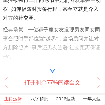
掌控欲强再工作同感情中她们喜欢掌握主动
权~如伴侣随时报备行程，甚至立就是介入
对方的社交圈。
经典场景 - 一位狮子座女友发现男友同女同
事合照时手部位置“越界”，当场质问并让对
方删除照片 -事后还男友签署“社交距离保证
书”。
相处建议、给予充分尊重、避免当众反驳；
用崇拜感代替说教，如:“你这个方法太厉害
打开剩余77%阅读全文
了、能不能再优化下细节？
爆发模式~直线思维认定的事情会立刻行动,
生肖运势
八字精批
2026运势
十年大运