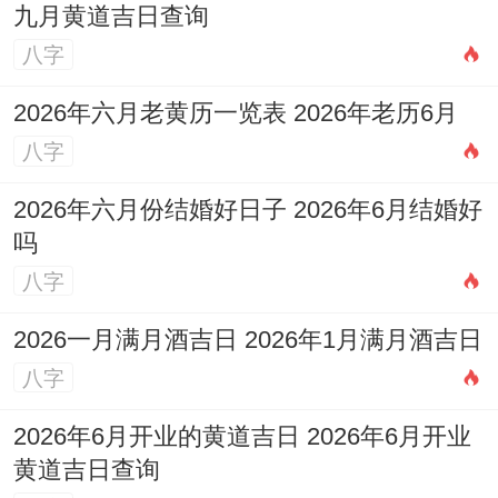
九月黄道吉日查询
的工作配不上我的演化速度”！
八字
搞的导向分手时会列出《关系终止可行性拆
2026年六月老黄历一览表 2026年老历6月
开看报告》;用SWOT模型解释分手必要性。
八字
例子、某女高管丈夫签订《生育计划书》、
2026年六月份结婚好日子 2026年6月结婚好
准确规定受孕月份、胎教课程甚至前景孩子
吗
的大学专业方向。
八字
社会规则的挑战者~突破常规;职场颠覆某90
2026一月满月酒吉日 2026年1月满月酒吉日
后主管废除考勤制度、实行“任务完成度薪
八字
酬”- 使团队效率提升但离职率飙升。
2026年6月开业的黄道吉日 2026年6月开业
黄道吉日查询
教育实验家长拒绝让孩子做寒假作业,结果却