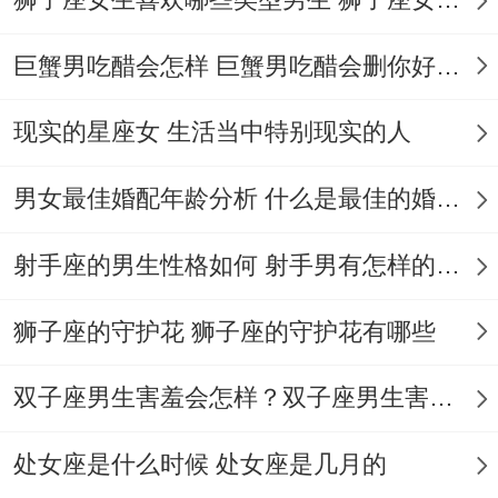
过朋友圈点赞记录发现伴侣的含糊对象，甚
巨蟹男吃醋会怎样 巨蟹男吃醋会删你好友吗
至从聊天表情包拆开看出感情进展。
现实的星座女 生活当中特别现实的人
报复性反击被欺骗后会精心布局反击 拿…来
说收集证据后选择对方升职当天揭发丑闻。
男女最佳婚配年龄分析 什么是最佳的婚配年龄吗
数据对比表,场景 | 普通反应 | 天蝎座反应 被
射手座的男生性格如何 射手男有怎样的性格
欺骗 | 争吵/冷战 | 表面原谅；
狮子座的守护花 狮子座的守护花有哪些
想起来真是 - 暗中收集证据反击;遇竞争 | 阳
光的比拼 |拆开看对手弱点逐个击破 |
双子座男生害羞会怎样？双子座男生害羞的表现 双子座男生害羞会怎么样
摩羯座：冰山下的火山,强势特征~目标至上
处女座是什么时候 处女座是几月的
为完成项目可连续三个月凌晨两点下班.