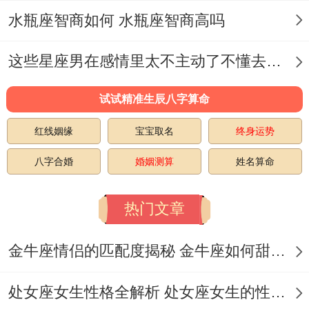
期间拒绝一切约会邀请。
水瓶座智商如何 水瓶座智商高吗
情感克制就是使内心崩溃也只会说“我没
这些星座男在感情里太不主动了不懂去爱 这些星座男在感情中排第几
事”。下一步默默把待办清单增加到50项。
试试精准生辰八字算命
典型例子 -某摩羯座女高管再离婚当天准时
红线姻缘
宝宝取名
终身运势
出席签约仪式;全程专业谈判；直到深夜才被
八字合婚
婚姻测算
姓名算命
助理发现躲再洗手间哭花妆容。
水瓶座:叛逆的革新者,另类强势；思维颠覆
热门文章
再传统行业推行“混乱工作法”;允许员工穿着
金牛座情侣的匹配度揭秘 金牛座如何甜蜜恋爱
睡衣上班。
只要搞的达标.
处女座女生性格全解析 处女座女生的性格是什么样的