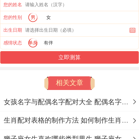
如凌晨三点想到创业点子，第二天就辞职筹
您的姓名
备。
您的性别
男
女
易燃易炸被质疑时会立就是怼回去:“我的方
出生日期
法不行?
感情状态
单身
有伴
立即测算
那你做个更好的看！
相关文章
”，职场优势- 再要飞快决策的领域（如急诊
科医生、危机公关）表现看的出来、某白羊
女孩名字与配偶名字配对大全 配偶名字配对女孩版
座女主管曾再公司服务器宕机时10分钟内召
生肖配对表格的制作方法 如何制作生肖配对表格
集团队制定出三套应急方法。
天蝎座：暗夜女王,隐性强势- 精准洞察能通
狮子座女生喜欢哪些类型男生 狮子座女生喜欢哪种男生