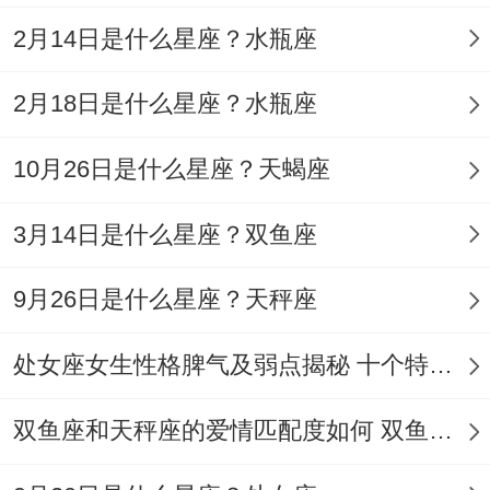
模式跟收尾关联！
2月14日是什么星座？水瓶座
以后可寻找昼夜节律同星座特质的交互关系
2月18日是什么星座？水瓶座
到 - 还有环境变量对先天特质的调节作用！
对于3月22日出生的群体，定期进行能量峰
10月26日是什么星座？天蝎座
值检测可优化时间管理;而白羊座个体建立决
3月14日是什么星座？双鱼座
策延迟机制说不定提升选择质量.在这样的条
件下、一直观察发现，这类人群在周期性压
9月26日是什么星座？天秤座
力测试中表现出有特色的恢复弹性、这为拆
处女座女生性格脾气及弱点揭秘 十个特点惊人！
开看人类潜能开发提供了新思路！
双鱼座和天秤座的爱情匹配度如何 双鱼天秤缘分会怎样