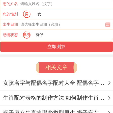
您的姓名
年龄阶段
发展特征
您的性别
男
女
15-25岁
寻找期缩短20%
出生日期
30-40岁
事业加速期提前
感情状态
单身
有伴
立即测算
常见认知误区,并非全部3月22日出生者都冲
动;25%个体出现巨蟹座情感特征,白羊座的
人命运怎么办 -生命能量运转规律，生理节
相关文章
律周期28天
女孩名字与配偶名字配对大全 配偶名字配对女孩版
精力峰值一直实际上4小时/周期
生肖配对表格的制作方法 如何制作生肖配对表格
时段
能量值
狮子座女生喜欢哪些类型男生 狮子座女生喜欢哪种男生