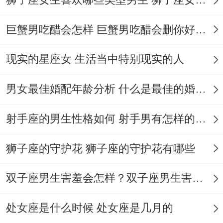
9-11时
峰值
巨蟹男吃醋会怎样 巨蟹男吃醋会删你好友吗
14-16时
次高峰
现实的星座女 生活当中特别现实的人
不管怎样 决策模式了解,信息处理速度提升
18 -风险坦白说介绍耗时减少40- 财富轨迹
男女最佳婚配年龄分析 什么是最佳的婚配年龄吗
模型
射手座的男生性格如何 射手男有怎样的性格
年龄
财富增长率
狮子座的守护花 狮子座的守护花有哪些
30岁
基准值
双子座男生害羞会怎样？双子座男生害羞的表现 双子座男生害羞会怎么样
35岁
+220%
处女座是什么时候 处女座是几月的
从另一个方面看，关系建立特征；