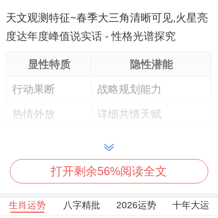
天文观测特征~春季大三角清晰可见,火星亮
度达年度峰值说实话 - 性格光谱探究
显性特质
隐性潜能
行动果断
战略规划能力
热情外放
详细共情天赋
在者~时间生物学特征 - 晨型人居多 季节性
情绪波动幅度小于均值12,认知模式了解;具
打开剩余56%阅读全文
象思维占比78、决策坦白说反应速度比平均
值快0.3秒
生肖运势
八字精批
2026运势
十年大运