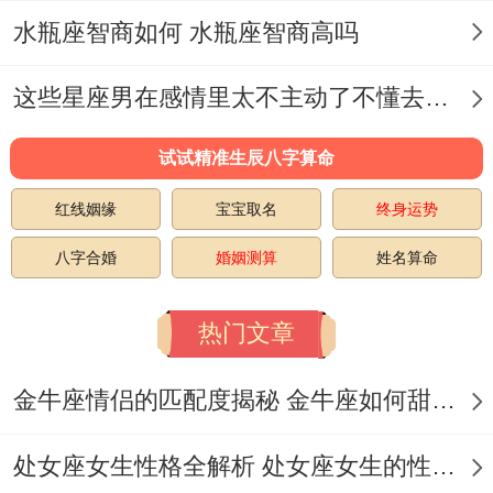
水瓶座智商如何 水瓶座智商高吗
社交圈扩展速度每月3.2人，详细联结建立
周期缩短25;危机应对机制 压力反射时间0.8
这些星座男在感情里太不主动了不懂去爱 这些星座男在感情中排第几
秒 -方法产出量多出常规值3这个倍
试试精准生辰八字算命
领域
突破概率
红线姻缘
宝宝取名
终身运势
技术创新
68%
八字合婚
婚姻测算
姓名算命
管理晋升
52%
热门文章
理解尤其指定日期的星座归属以还有命运特
金牛座情侣的匹配度揭秘 金牛座如何甜蜜恋爱
征，为个人进步提供有特色的观察视角。
建议建立长期追踪机制;记录关键节点的决策
处女座女生性格全解析 处女座女生的性格是什么样的