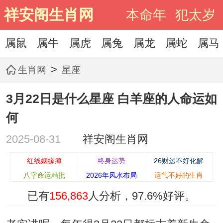
祥安阁生肖网
本命年
犯太岁
属鼠
属牛
属虎
属兔
属龙
属蛇
属马
>
生肖网
星座
3月22日是什么星座 白羊座的人命运如
何
2025-08-31
祥安阁生肖网
红线姻缘簿
终身运势
26财运不好化解
八字命运精批
2026年风水布局
运气不好的生肖
已有
156,863
人分析，
97.6%
好评。