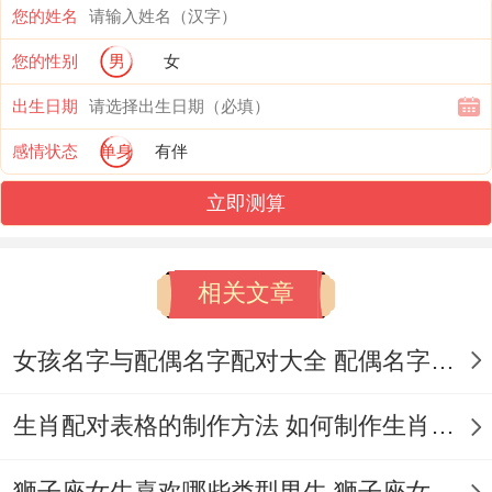
您的姓名
这些时日紫白飞星进步成"一白贪狼遇六白
您的性别
男
女
武曲"的智慧格局,不一样适合签约谈判或学
出生日期
术研究。
感情状态
单身
有伴
情感宇宙的能量守恒 这类女性再感情中常显
立即测算
现出"理性容器包裹感性火焰"的特质- 既渴
望灵魂共鸣又保持安全距离！
相关文章
换言之~2025年九紫右弼星入驻中宫 桃花方
位宜用粉晶阵增强人缘 但需避开每月初七
女孩名字与配偶名字配对大全 配偶名字配对女孩版
（如2025年5月7日·戊辰·重日·煞南）等红纱
生肖配对表格的制作方法 如何制作生肖配对表格
日约会！
狮子座女生喜欢哪些类型男生 狮子座女生喜欢哪种男生