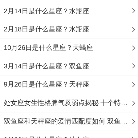
防口舌之争
2月14日是什么星座？水瓶座
健康禁忌:三煞东方全年不宜动土、卧室东南
方忌摆尖锐物品防神经衰弱~情感禁忌:月破
2月18日是什么星座？水瓶座
日（如2025年4月23日·庚辰·月破·煞北）忌
10月26日是什么星座？天蝎座
处理感情纠纷
3月14日是什么星座？双鱼座
财帛禁忌:岁破方西北忌堆放杂物,易引发意
外破财 -2025年对属蛇水瓶座女生而言 -既
9月26日是什么星座？天秤座
是思维迸发的创新之年也是心灵成长的淬炼
之期。
处女座女生性格脾气及弱点揭秘 十个特点惊人！
我们应该怎么办应对？当立春首日（2025年
双鱼座和天秤座的爱情匹配度如何 双鱼天秤缘分会怎样
2月3日·戊午·王日·煞北）的晨光穿透九紫祥