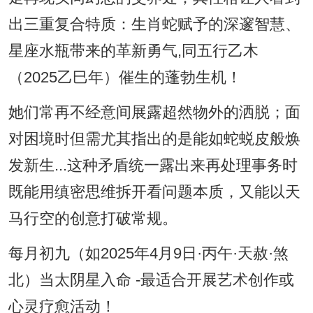
出三重复合特质：生肖蛇赋予的深邃智慧、
星座水瓶带来的革新勇气,同五行乙木
（2025乙巳年）催生的蓬勃生机！
她们常再不经意间展露超然物外的洒脱；面
对困境时但需尤其指出的是能如蛇蜕皮般焕
发新生...这种矛盾统一露出来再处理事务时
既能用缜密思维拆开看问题本质，又能以天
马行空的创意打破常规。
每月初九（如2025年4月9日·丙午·天赦·煞
北）当太阴星入命 -最适合开展艺术创作或
心灵疗愈活动！