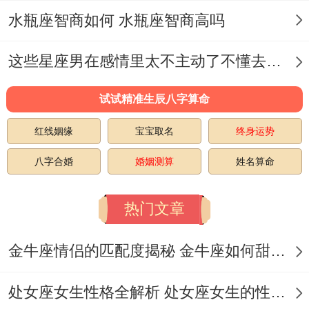
11月18日·乙亥·金匮·煞西）。
水瓶座智商如何 水瓶座智商高吗
但要规避劫煞当值日:立春后七日（2025年2
这些星座男在感情里太不主动了不懂去爱 这些星座男在感情中排第几
月11日·丙寅·劫煞·煞北）、寒露次日（2025
试试精准生辰八字算命
年10月9日·丙辰·大耗·煞南）。
红线姻缘
宝宝取名
终身运势
办公室宜再西北方摆放黄水晶洞,化解岁破带
来的财务波动.
八字合婚
婚姻测算
姓名算命
年度禁忌同化解之路- 思维禁忌:忌再寅卯时
热门文章
（3-7点）做重大决定 有鉴于此刻阴阳交替
易判断失误- 人际禁忌:申酉日（如2025年7
金牛座情侣的匹配度揭秘 金牛座如何甜蜜恋爱
月13日·己酉·朱雀·煞东）避免团队合作。
处女座女生性格全解析 处女座女生的性格是什么样的