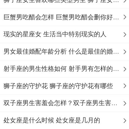
情感升温可选择天喜星临日的良辰:白露第三
日（2025年9月10日·庚申·天喜·煞南）、冬
巨蟹男吃醋会怎样 巨蟹男吃醋会删你好友吗
至次日（2025年12月23日·壬午·六盒·煞
北）。
现实的星座女 生活当中特别现实的人
需注意亥时（21-23点）易引发的情绪波
男女最佳婚配年龄分析 什么是最佳的婚配年龄吗
动，核心谈话宜选辰巳时。
射手座的男生性格如何 射手男有怎样的性格
财富脉络的时空把握,八白左辅星2025年闪
耀正西方位 -同属蛇水瓶座女生"重精神轻物
狮子座的守护花 狮子座的守护花有哪些
质"的表象进步成奇妙互补...
双子座男生害羞会怎样？双子座男生害羞的表现 双子座男生害羞会怎么样
投资理财宜把握财神方位:每月初五、十八
处女座是什么时候 处女座是几月的
（如2025年6月5日·辛卯·五富·煞东；