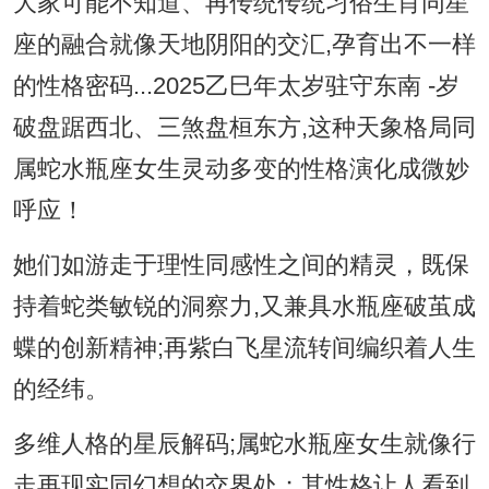
大家可能不知道、再传统传统习俗生肖同星
座的融合就像天地阴阳的交汇,孕育出不一样
的性格密码...2025乙巳年太岁驻守东南 -岁
破盘踞西北、三煞盘桓东方,这种天象格局同
属蛇水瓶座女生灵动多变的性格演化成微妙
呼应！
她们如游走于理性同感性之间的精灵，既保
持着蛇类敏锐的洞察力,又兼具水瓶座破茧成
蝶的创新精神;再紫白飞星流转间编织着人生
的经纬。
多维人格的星辰解码;属蛇水瓶座女生就像行
走再现实同幻想的交界处；其性格让人看到