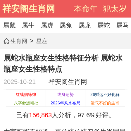
祥安阁生肖网
本命年
犯太岁
属鼠
属牛
属虎
属兔
属龙
属蛇
属马
>
生肖网
星座
属蛇水瓶座女生性格特征分析 属蛇水
瓶座女生性格特点
2025-10-21
祥安阁生肖网
红线姻缘簿
终身运势
26财运不好化解
八字命运精批
2026年风水布局
运气不好的生肖
已有
156,863
人分析，
97.6%
好评。