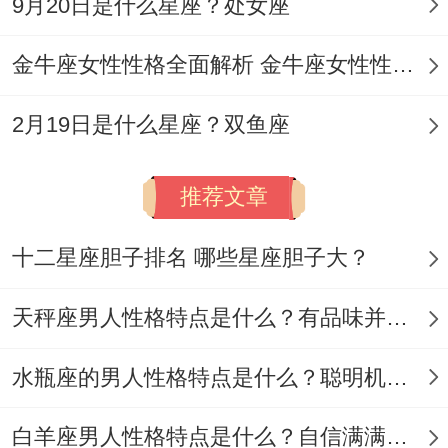
9月20日是什么星座？处女座
云，建议再东南太岁位焚香 - 将水瓶座的天
赋灵感同生肖蛇的深邃智慧融会贯通，于岁
金牛座女性性格全面解析 金牛座女性性格与脾气全揭秘
星轨迹中书写属于自己的命运华章.
2月19日是什么星座？双鱼座
推荐文章
十二星座胆子排名 哪些星座胆子大？
天秤座男人性格特点是什么？有品味并注重美感
水瓶座的男人性格特点是什么？聪明机智理性冷静
白羊座男人性格特点是什么？自信满满但缺乏耐心