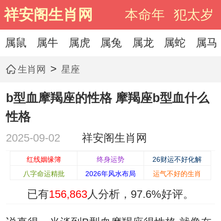
祥安阁生肖网
本命年
犯太岁
属鼠
属牛
属虎
属兔
属龙
属蛇
属马
>
生肖网
星座
b型血摩羯座的性格 摩羯座b型血什么
性格
2025-09-02
祥安阁生肖网
红线姻缘簿
终身运势
26财运不好化解
八字命运精批
2026年风水布局
运气不好的生肖
已有
156,863
人分析，
97.6%
好评。