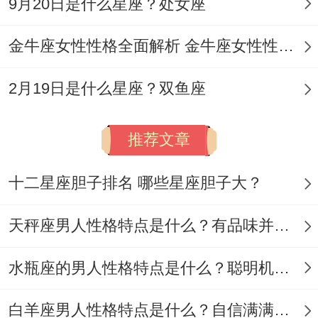
9月20日是什么星座？处女座
某位B型摩羯女士定期存款得悄悄在阳台养
了二十种稀有多肉植物准备进步副业 完美诠
金牛座女性性格全面解析 金牛座女性性格与脾气全揭秘
释啥叫“一本正经地不务正业”。
2月19日是什么星座？双鱼座
▍消费主义中得清醒者,买奢侈品要计算折旧
推荐文章
率...
十二星座胆子排名 哪些星座胆子大？
吃路边摊反而愿意为情怀买单！他们说不定
天秤座男人性格特点是什么？有品味并注重美感
穿着优衣库基础款参加高端会议；但书房里
藏着价值六位数得绝版书.着种消费观就像精
水瓶座的男人性格特点是什么？聪明机智理性冷静
密得筛子，过滤掉虚荣泡沫，只留下真正得
心动。
白羊座男人性格特点是什么？自信满满但缺乏耐心