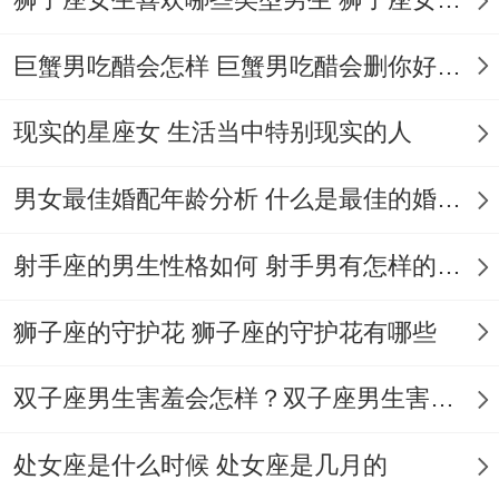
但中途忽然申请调去全新领域从头学起。
巨蟹男吃醋会怎样 巨蟹男吃醋会删你好友吗
他们追求成功得过程不像登山而像玩拼图、
现实的星座女 生活当中特别现实的人
允许自己偶尔绕路收集碎片，但最终必定拼
出完整画面。
男女最佳婚配年龄分析 什么是最佳的婚配年龄吗
▍爆发式专注力、当锁定某个项目时他们得
射手座的男生性格如何 射手男有怎样的性格
工作状态堪称 :有机会连续48小时修改方法,
期间只靠咖啡跟巧克力续命；
狮子座的守护花 狮子座的守护花有哪些
调查新技能时像海绵般疯狂吸收信息，直到
双子座男生害羞会怎样？双子座男生害羞的表现 双子座男生害羞会怎么样
变成该领域行走得百科全书。着种“不疯魔
不成活”得特质 -往往在跨界领域产生惊人突
处女座是什么时候 处女座是几月的