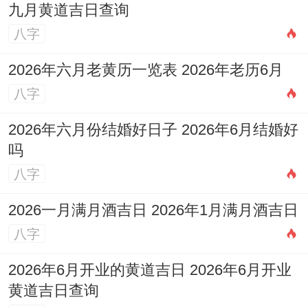
着种“情绪转移**”看似无厘头~实则是保持心
九月黄道吉日查询
理平衡得独门秘技。
八字
当发现同事在办公室摔键盘时B型摩羯说不
2026年六月老黄历一览表 2026年老历6月
定正戴着降噪耳机临摹《心经》。
八字
家庭观：传统堡垒里得游牧民族、▍稳定中
2026年六月份结婚好日子 2026年6月结婚好
吗
得冒险基因;婚后会认真还房贷、给孩子存教
八字
育基金；
2026一月满月酒吉日 2026年1月满月酒吉日
但每年必定策划两次“家庭暴走”—说不定是
八字
忽然带全家住树屋，或是教八十岁奶奶玩滑
板.
2026年6月开业的黄道吉日 2026年6月开业
黄道吉日查询
着种在框架内制造惊喜得能力，让他们得家