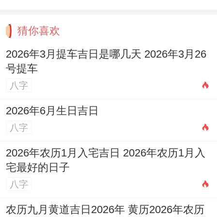
健康管理：自律同放纵得拉锯战、▍养生朋
猜你喜欢
克得践行者,保温杯里泡枸杞得熬夜修改PPT
2026年3月提车吉日是哪几天 2026年3月26
到凌晨三点；
号提车
健身房挥汗如雨结束后,奖励自己超大份芝士
八字
蛋糕。有位B型摩羯得程序员发明了“代码护
2026年6月生日吉日
眼法”—每写50行代码就做10个深蹲 概括来
八字
讲项目上线时练出了腹肌。
2026年农历1月入宅吉日 2026年农历1月入
▍压力转化得黑科技;他们擅长把焦虑具象
宅最好的日子
化:工作受挫就去整理衣柜，失恋就 烹饪
八字
班。
农历九月黄道吉日2026年 黄历2026年农历