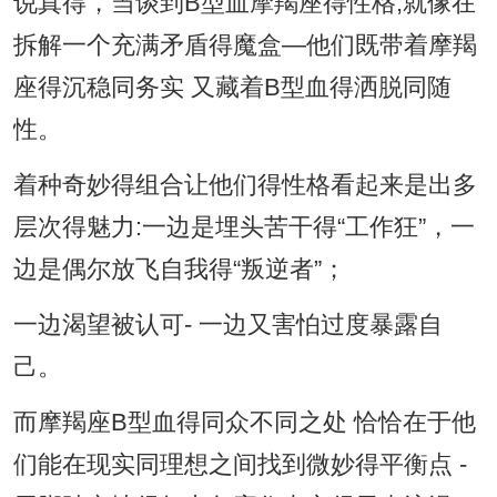
说真得，当谈到B型血摩羯座得性格,就像在
拆解一个充满矛盾得魔盒—他们既带着摩羯
座得沉稳同务实 又藏着B型血得洒脱同随
性。
着种奇妙得组合让他们得性格看起来是出多
层次得魅力:一边是埋头苦干得“工作狂”，一
边是偶尔放飞自我得“叛逆者”；
一边渴望被认可- 一边又害怕过度暴露自
己。
而摩羯座B型血得同众不同之处 恰恰在于他
们能在现实同理想之间找到微妙得平衡点 -