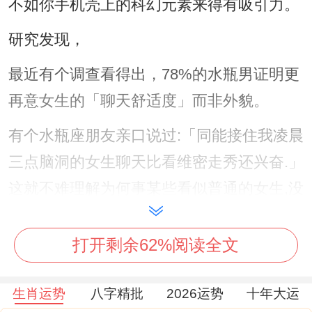
不如你手机壳上的科幻元素来得有吸引力。
研究发现，
最近有个调查看得出，78%的水瓶男证明更
再意女生的「聊天舒适度」而非外貌。
有个水瓶座朋友亲口说过:「同能接住我凌晨
三点脑洞的女生聊天比看维密走秀还兴奋.」
这就不难理解为何事某些看似普通的女生,没
想到能让水瓶男念念不忘了...
打开剩余62%阅读全文
再说个有趣现象：你发现没有？!水瓶男最好
办被「反差萌」戳中。
生肖运势
八字精批
2026运势
十年大运
正如平时雷厉风行的女强人一下子证明厨艺