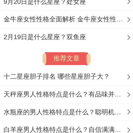
9月20日是什么星座？处女座
这些自我投资带来的吸引力 -可比刻意讨好
持久多了。
金牛座女性性格全面解析 金牛座女性性格与脾气全揭秘
毕竟对水瓶男来说继续下去生长的灵魂才事
2月19日是什么星座？双鱼座
终极。
推荐文章
以后倘若有人探究星座恋爱学，也许有机会
详细介绍区别职业的水瓶男再择偶偏好上的
十二星座胆子排名 哪些星座胆子大？
区别。
天秤座男人性格特点是什么？有品味并注重美感
水瓶座的男人性格特点是什么？聪明机智理性冷静
白羊座男人性格特点是什么？自信满满但缺乏耐心