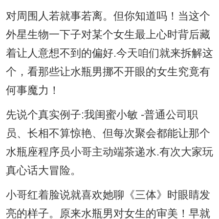
对周围人若就事若离。但你知道吗！当这个
外星生物一下子对某个女生最上心时背后藏
着让人意想不到的偏好.今天咱们就来拆解这
个，看那些让水瓶男挪不开眼的女生究竟有
何事魔力！
先说个真实例子:我闺蜜小敏 -普通公司职
员、长相不算惊艳、但每次聚会都能让那个
水瓶座程序员小哥主动端茶递水.有次大家玩
真心话大冒险。
小哥红着脸说就喜欢她聊《三体》时眼睛发
亮的样子。原来水瓶男对女生的审美！早就