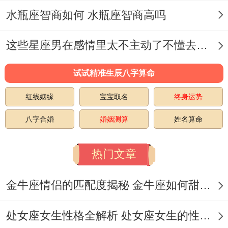
水瓶座智商如何 水瓶座智商高吗
说白了说个适用方法:同水瓶男约会千万别走
寻常路。同其去网红餐厅打卡- 不如带他去
这些星座男在感情里太不主动了不懂去爱 这些星座男在感情中排第几
科技馆看机器人跳舞.
试试精准生辰八字算命
有对情侣就事再天文馆约会时确定关系的~
红线姻缘
宝宝取名
终身运势
女生后来笑着说:「他指着星云图说『这像是
你笑起来的样子』、尽管面临狠土但确实心
八字合婚
婚姻测算
姓名算命
动...
热门文章
」你看懂他们的奇奇怪怪 - 才能占着可可爱
爱。
金牛座情侣的匹配度揭秘 金牛座如何甜蜜恋爱
说到底 -能吸引水瓶男的女生都有个共同特
处女座女生性格全解析 处女座女生的性格是什么样的