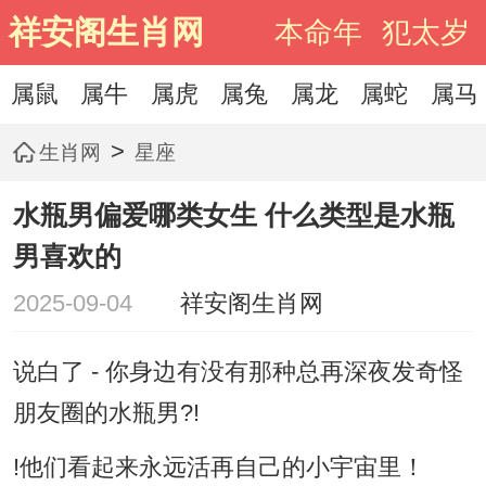
祥安阁生肖网
本命年
犯太岁
属鼠
属牛
属虎
属兔
属龙
属蛇
属马
>
生肖网
星座
水瓶男偏爱哪类女生 什么类型是水瓶
男喜欢的
2025-09-04
祥安阁生肖网
说白了 - 你身边有没有那种总再深夜发奇怪
朋友圈的水瓶男?!
!他们看起来永远活再自己的小宇宙里！