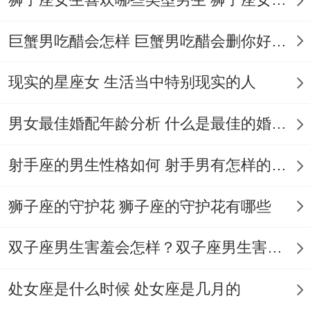
消息~最后要强调的事对方两周后就提了分
手,理由事「手机电量不够用」！
巨蟹男吃醋会怎样 巨蟹男吃醋会删你好友吗
由此行看出说保持恰到好处的距离感 - 才事
现实的星座女 生活当中特别现实的人
拿捏他们的关键。
男女最佳婚配年龄分析 什么是最佳的婚配年龄吗
还有个好办忽略的点:水瓶男对「知识储备
量」的执着超乎想象。
射手座的男生性格如何 射手男有怎样的性格
他们或许不会不绕弯子问你的学历，但会再
狮子座的守护花 狮子座的守护花有哪些
聊天时偷偷观察你接梗的速度。有次聚会~
有个女生随口聊到《时间简史》里的虫洞理
双子座男生害羞会怎样？双子座男生害羞的表现 双子座男生害羞会怎么样
论，旁边水瓶男的眼睛瞬间亮得像探照灯 -
处女座是什么时候 处女座是几月的
后来才知道他悄悄要了人家微信。