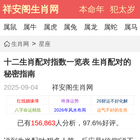
祥安阁生肖网
本命年
犯太岁
属鼠
属牛
属虎
属兔
属龙
属蛇
属马
>
生肖网
星座
十二生肖配对指数一览表 生肖配对的
秘密指南
2025-09-04
祥安阁生肖网
红线姻缘簿
终身运势
26财运不好化解
八字命运精批
2026年风水布局
运气不好的生肖
已有
156,863
人分析，
97.6%
好评。