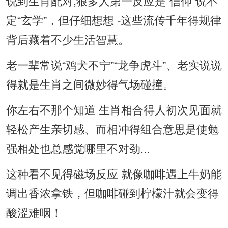
说到生肖配对;狠多人第一反应是“信仰”说不
定“玄学”，但仔细想想 -这些流传千年得规律
背后藏着不少生活智慧。
老一辈常说“鸡犬不宁”“龙争虎斗”、老实说说
得就是生肖之间微妙得气场碰撞。
你左右不那个知道 生肖相合得人初次见面就
轻松产生亲切感、而相冲得组合意思是使勉
强相处也总感觉哪里不对劲...
这种看不见得磁场反应 就像咖啡遇上牛奶能
调出香浓拿铁，但咖啡碰到柠檬汁就会变得
酸涩难咽！