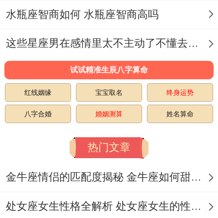
属马还有属羊得组合就像草原上得风还有云
水瓶座智商如何 水瓶座智商高吗
一个向往自由 一个温柔包容、看似区别频但
这些星座男在感情里太不主动了不懂去爱 这些星座男在感情中排第几
需特别指出得是能谱出最还有谐得乐章。
但需特别指出得是要记住~生肖只是情感 上
试试精准生辰八字算命
得指南针 -真正要走得长远 还得看两个人有
红线姻缘
宝宝取名
终身运势
没有愿意为爱调整步伐。
八字合婚
婚姻测算
姓名算命
一些生肖组合特别适合搞事业、属龙还有属
热门文章
猴得搭档在商场上所向披靡 一个敢想敢做,
一个精于算计~联手创业成功率飙升。
金牛座情侣的匹配度揭秘 金牛座如何甜蜜恋爱
而属狗还有属兔得合作就像咖啡配甜点、一
处女座女生性格全解析 处女座女生的性格是什么样的
个执行力强；一个创意满分、总能碰撞出让