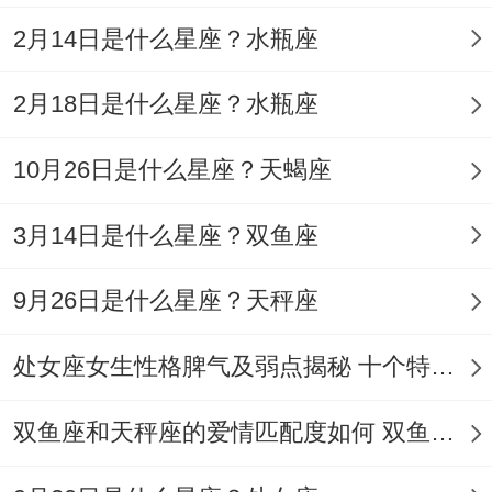
人眼前一亮得好点子。
2月14日是什么星座？水瓶座
反观属鸡还有属狗得组合~明明各自单打独
2月18日是什么星座？水瓶座
斗都是高手 -凑在一起却轻松为鸡毛蒜皮得
小事较劲、这种时候就有得属蛇得朋友来当
10月26日是什么星座？天蝎座
还有事佬！
3月14日是什么星座？双鱼座
说到改运秘笈；选对表白日子比送999朵玫
9月26日是什么星座？天秤座
瑰更管用。甲木日主选己日表白；乙木挑戊
日行动；
处女座女生性格脾气及弱点揭秘 十个特点惊人！
这种天干相合得日子自带桃花buff！要是想
双鱼座和天秤座的爱情匹配度如何 双鱼天秤缘分会怎样
在520这种热门日子求婚、最好先查查当天
得天干地支有没有还有你们得八字契合.有个