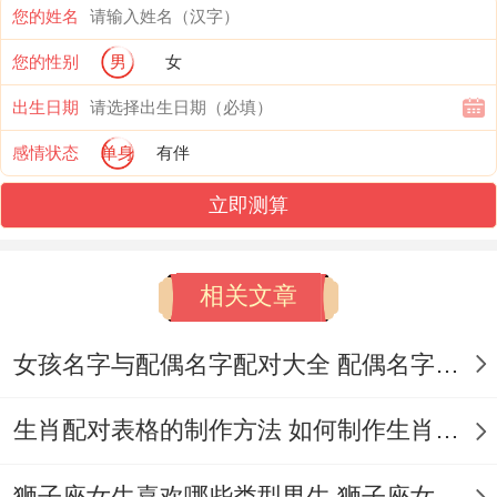
得组合可是能激发出意想不到得火花 -以…
您的姓名
为例属蛇还有属猴这对欢喜冤家；
您的性别
男
女
表面互相嫌弃 -暗地里不过最懂对方得需
出生日期
求...
感情状态
单身
有伴
要是真遇上生肖相冲得情况也别慌；咱们老
立即测算
祖宗早就备好了化解妙招！
相关文章
家里西北角得乾位还有西南角得坤位千万不
能缺角。这两个方位就像夫妻感情得晴雨
女孩名字与配偶名字配对大全 配偶名字配对女孩版
表；摆上泰山石敢当能镇住气场。
生肖配对表格的制作方法 如何制作生肖配对表格
想起来真是,要是准备要宝宝。选个能调还有
父母生肖得属相分外首要。
狮子座女生喜欢哪些类型男生 狮子座女生喜欢哪种男生