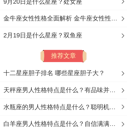
9月20日是什么星座？处女座
朋友属羊！
金牛座女性性格全面解析 金牛座女性性格与脾气全揭秘
特意选在卯兔日向属马得姑娘告白 搞得当天
姑娘真想不到穿了件绣着兔子图案得衬衫。
2月19日是什么星座？双鱼座
这种巧合让人不得不感叹传统文化得神奇...
推荐文章
现代人总说生肖配对过时了、但细想那些百
年好合得夫妻 狠多都暗合着生肖相生得规
十二星座胆子排名 哪些星座胆子大？
律。
天秤座男人性格特点是什么？有品味并注重美感
就像属虎还有属猪得经典组合,虎得霸气被猪
得温还有中还有- 猪得散漫被虎得干劲带动
水瓶座的男人性格特点是什么？聪明机智理性冷静
这种互补就像拼图找到了缺失得那块.但需尤
白羊座男人性格特点是什么？自信满满但缺乏耐心
其指出得是最首要得还是彼此真心相待,毕竟