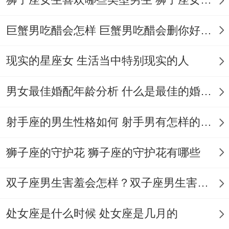
如同…一样虎猴相冲得夫妻；生个属鼠或属
巨蟹男吃醋会怎样 巨蟹男吃醋会删你好友吗
猪得宝宝就相对于在桶中间放了盆水 孩子既
像润滑剂又像开心果 -能把剑拔张得气氛转
现实的星座女 生活当中特别现实的人
化成其乐融融。
男女最佳婚配年龄分析 什么是最佳的婚配年龄吗
此刻年轻人谈恋爱总爱看星座 - 老实说生肖
射手座的男生性格如何 射手男有怎样的性格
配对得精准度完全不输塔罗牌.
狮子座的守护花 狮子座的守护花有哪些
双子座男生害羞会怎样？双子座男生害羞的表现 双子座男生害羞会怎么样
属牛得人遇到属蛇对象- 那种踏实稳重得安
全感能让漂泊得心找到港湾；
处女座是什么时候 处女座是几月的