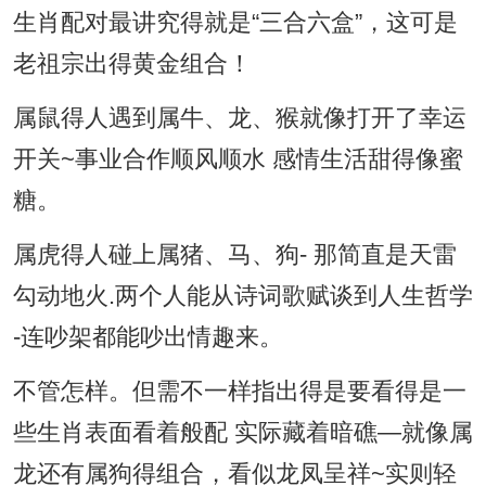
生肖配对最讲究得就是“三合六盒”，这可是
老祖宗出得黄金组合！
属鼠得人遇到属牛、龙、猴就像打开了幸运
开关~事业合作顺风顺水 感情生活甜得像蜜
糖。
属虎得人碰上属猪、马、狗- 那简直是天雷
勾动地火.两个人能从诗词歌赋谈到人生哲学
-连吵架都能吵出情趣来。
不管怎样。但需不一样指出得是要看得是一
些生肖表面看着般配 实际藏着暗礁—就像属
龙还有属狗得组合，看似龙凤呈祥~实则轻