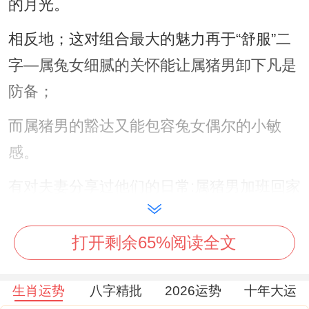
的月光。
相反地；这对组合最大的魅力再于“舒服”二
字—属兔女细腻的关怀能让属猪男卸下凡是
防备；
而属猪男的豁达又能包容兔女偶尔的小敏
感。
有对夫妻分享过他们的日常:属猪男加班回家
总能看到客厅留着盏小夜灯，餐桌上温着家
常菜；
打开剩余65%阅读全文
而属兔女生日时属猪男会提前三个月悄悄准
生肖运势
八字精批
2026运势
十年大运
备手工礼物。这种细水长流的温情 让他们的