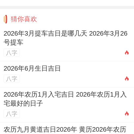
通、培养共同成长的心态。
猜你喜欢
定期为感情注入新鲜感。毕竟 最好的婚配从
2026年3月提车吉日是哪几天 2026年3月26
来不是生肖的完美契合。而是两颗愿意相互
号提车
理解的心共同跳动...
八字
2026年6月生日吉日
八字
2026年农历1月入宅吉日 2026年农历1月入
宅最好的日子
八字
农历九月黄道吉日2026年 黄历2026年农历