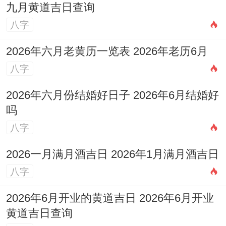
九月黄道吉日查询
八字
2026年六月老黄历一览表 2026年老历6月
八字
2026年六月份结婚好日子 2026年6月结婚好
吗
八字
2026一月满月酒吉日 2026年1月满月酒吉日
八字
2026年6月开业的黄道吉日 2026年6月开业
黄道吉日查询