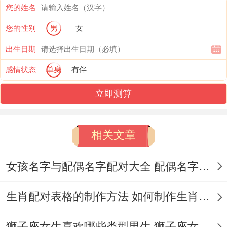
您的姓名
家成了真正的避风港。
您的性别
男
女
但这对组合要警惕“温水煮青蛙”效应！
出生日期
太过安逸的生活说不定让两人失去成长动
感情状态
单身
有伴
力，建议能够定期制定共同目标；就像每年
立即测算
学会新技能或完成旅行计划。就像有位属兔
妻子说的:“各位约好要当永远再进步的夫
相关文章
妻；
这样爱情保鲜期才会无限延长！
女孩名字与配偶名字配对大全 配偶名字配对女孩版
属猪男同属羊女:灵魂共振的完美拍档；当浪
生肖配对表格的制作方法 如何制作生肖配对表格
漫的属猪男遇上感性的属羊女 - 会产生奇妙
狮子座女生喜欢哪些类型男生 狮子座女生喜欢哪种男生