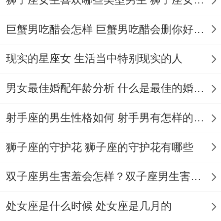
的化学反应！
他们都喜欢把生活过成诗、周末说不定突发
巨蟹男吃醋会怎样 巨蟹男吃醋会删你好友吗
奇想去山顶看星星- 约莫把客厅改带来家庭
现实的星座女 生活当中特别现实的人
影院。
男女最佳婚配年龄分析 什么是最佳的婚配年龄吗
属羊女对艺术的敏锐感知，能激发属猪男的
创造力；而属猪男脚踏实地的性格。又能帮
射手座的男生性格如何 射手男有怎样的性格
属羊女把天马行空的创意落地！
狮子座的守护花 狮子座的守护花有哪些
有对夫妻就联手开了间网红咖啡厅。羊女负
责设计装修 - 猪男打理日常运营、把爱好变
双子座男生害羞会怎样？双子座男生害羞的表现 双子座男生害羞会怎么样
成了事业。
处女座是什么时候 处女座是几月的
要看的是两个感性的人好办再现实问题