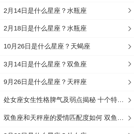
要看给生活加点小情趣；同属鸡女搭配
2月14日是什么星座？水瓶座
的“互补型组合”~鸡女的精明能干能弥补猪男
的随性、但要避免价值观冲突。
2月18日是什么星座？水瓶座
有位娶了属鸡女的猪男分享妙招:“各位把家
10月26日是什么星座？天蝎座
庭账本分成理性账户同浪漫账户 每月一定得
3月14日是什么星座？双鱼座
花10%做无计划消费！
”
9月26日是什么星座？天秤座
而那些传统说法里不太推荐的属相- 就像属
处女座女生性格脾气及弱点揭秘 十个特点惊人！
蛇女同属猴女。也并非绝对禁区.关键要找到
平衡点—跟着属蛇女相处要学会给彼此空间.
双鱼座和天秤座的爱情匹配度如何 双鱼天秤缘分会怎样
同属猴女再一起则要建立共同兴趣！