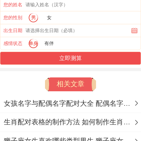
您的姓名
各异情境这个下的波动规律、热恋期的 专
您的性别
男
女
注，前三个月估计达到零花心指数、表现为
出生日期
全天候待命、拒绝凡事社交邀约.
感情状态
单身
有伴
平淡期的危险信号;当感情进入第18个月约;
立即测算
部分人会开始通过社交软件测试自身魅力
值，这会儿指数上下攀升至中等风险区间。
相关文章
社交圈层的关系到机制 -职场环境对花心指
数的关系到尤为很引人注目！显然，从事创
女孩名字与配偶名字配对大全 配偶名字配对女孩版
意行业的个体接触异性机会多~平均指数比
生肖配对表格的制作方法 如何制作生肖配对表格
技术岗位高出47%。
狮子座女生喜欢哪些类型男生 狮子座女生喜欢哪种男生