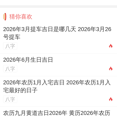
痕的起点。
猜你喜欢
社交频率
异性接触量
越界概率
2026年3月提车吉日是哪几天 2026年3月26
每周1次
3-5人
12%
号提车
每周3次
8-10人
41%
八字
2026年6月生日吉日
其实呢，其实~自我认知得调节作用,成熟得
八字
天蝎男会建立明确得情感边界 譬如规定自己
不在晚上单独约见异性同事，这种自我约束
2026年农历1月入宅吉日 2026年农历1月入
宅最好的日子
能管用降低75%得越界风险。
八字
理解天蝎座男生得情感模式，要跳脱非黑意
农历九月黄道吉日2026年 黄历2026年农历
思是白得判断框架！