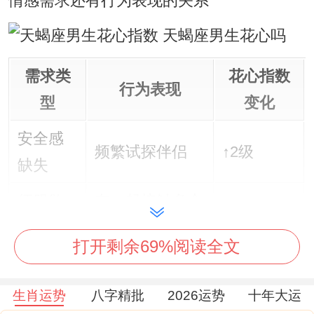
情感需求还有行为表现的关系
需求类
花心指数
行为表现
型
变化
安全感
频繁试探伴侣
↑2级
缺失
征服欲
在一起接触多个
↑3级
作祟
对象
打开剩余69%阅读全文
情感满
专注经营关系
↓4级
足
生肖运势
八字精批
2026运势
十年大运