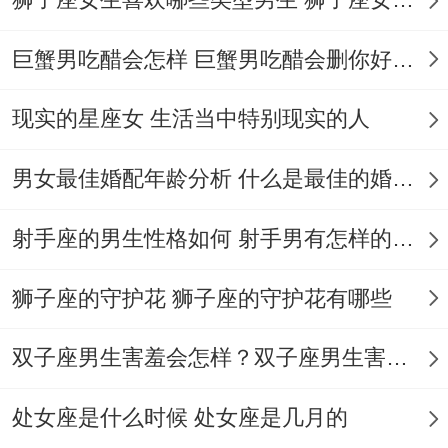
年龄段
典型行为
指数基准
22-25岁
寻找性接触
65/100
巨蟹男吃醋会怎样 巨蟹男吃醋会删你好友吗
30-35岁
目的性筛选
40/100
现实的星座女 生活当中特别现实的人
过往情伤的后遗症,经历重大背叛的天蝎男说
男女最佳婚配年龄分析 什么是最佳的婚配年龄吗
不定出现两种 :要么彻底封闭情感- 要么开启
射手座的男生性格如何 射手男有怎样的性格
报复性社交模式,后者会使花心指数短期内暴
涨至80分。
狮子座的守护花 狮子座的守护花有哪些
开外。
双子座男生害羞会怎样？双子座男生害羞的表现 双子座男生害羞会怎么样
物质条件的作用力 经济实力提升带来的自信
处女座是什么时候 处女座是几月的
膨胀...说不定促使部分人进入"补偿心理"状