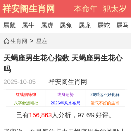
祥安阁生肖网
本命年
犯太岁
属鼠
属牛
属虎
属兔
属龙
属蛇
属马
>
生肖网
星座
天蝎座男生花心指数 天蝎座男生花心
吗
2025-10-05
祥安阁生肖网
红线姻缘簿
终身运势
26财运不好化解
八字命运精批
2026年风水布局
运气不好的生肖
已有
156,863
人分析，
97.6%
好评。