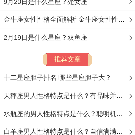
9月20日是什么星座？处女座
通过情感游戏寻找在那儿感~眼前花心说不
金牛座女性性格全面解析 金牛座女性性格与脾气全揭秘
定性提升3倍。
报复性行位模式- 发现伴侣有隐瞒行位后，
2月19日是什么星座？双鱼座
约有32%的个体会选择"以牙还牙"的方式处
推荐文章
理问题。
关系中的控制机制，他们说不定伴侣报备行
十二星座胆子排名 哪些星座胆子大？
程~自己可是以"工作不能不"位由保留私人
天秤座男人性格特点是什么？有品味并注重美感
空间！
大家可能不知道，
水瓶座的男人性格特点是什么？聪明机智理性冷静
从用户角度出发;这种双重标准常变成情感裂
白羊座男人性格特点是什么？自信满满但缺乏耐心