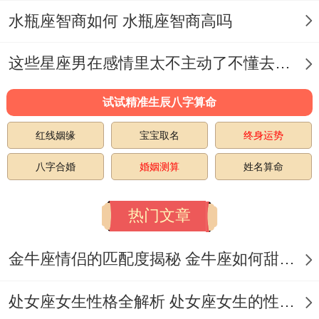
态。
水瓶座智商如何 水瓶座智商高吗
通过多线进步关系来证明自身魅力值！
这些星座男在感情里太不主动了不懂去爱 这些星座男在感情中排第几
自我约束能力区别 高阶天蝎男会建立严格的
试试精准生辰八字算命
情感管理制度.
红线姻缘
宝宝取名
终身运势
比方说设定"接触异性三原则啊"...这种自律
八字合婚
婚姻测算
姓名算命
能将花心指数压制在20分以下低位区间。天
蝎座男生花心吗- 忠诚度的例外对待表现方
热门文章
式，天蝎男的专一往往带有排他性！
金牛座情侣的匹配度揭秘 金牛座如何甜蜜恋爱
我有个朋友就遇到过，他们说不定也做到:每
周为伴侣下厨三次~但需不一样指出的是又
处女座女生性格全解析 处女座女生的性格是什么样的
坚持保留某个前任的联系方式当"纪念"！