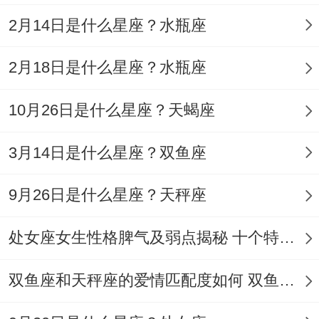
2月14日是什么星座？水瓶座
情感洁癖的双刃剑，绝对忠诚的自己但需尤
其指出的是保留着某些灰色地带,这种矛盾常
2月18日是什么星座？水瓶座
引发关系中的信任危机。
10月26日是什么星座？天蝎座
我有个朋友就遇到过，
3月14日是什么星座？双鱼座
阶段特征
持续时间
专一度
9月26日是什么星座？天秤座
目标锁定期
3-6个月
95%
关系维护期
6-18个月
75%
处女座女生性格脾气及弱点揭秘 十个特点惊人！
双鱼座和天秤座的爱情匹配度如何 双鱼天秤缘分会怎样
潜在风险触发点；
价值认同缺失- 当事业遭遇瓶颈时部分人会