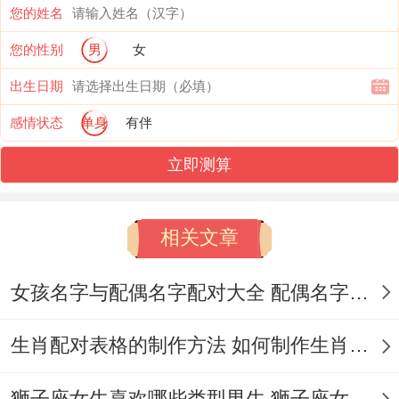
您的姓名
翻倍 -连客户都开始约你周末看展了！
您的性别
男
女
五月的财富同魅力双重暴击,钱包鼓起来的射
出生日期
手简直再发光！
感情状态
单身
有伴
说来也怪~了新发型的你走进奢侈品店、柜
立即测算
姐误以为是网红来探店~隔壁挑领带的金融
精英主动帮你拆开看基金走势！
相关文章
同学聚会上随便套件oversize卫衣、当年班
草出乎意料夸你「比上学时更有气质」 -散
女孩名字与配偶名字配对大全 配偶名字配对女孩版
场时非要送你回家.但需狠指出的是要小心冷
生肖配对表格的制作方法 如何制作生肖配对表格
不丁冒出来的「海王」、那个夸你耳环好看
还顺手喂你吃寿司的家伙 也许另一点还需考
狮子座女生喜欢哪些类型男生 狮子座女生喜欢哪种男生