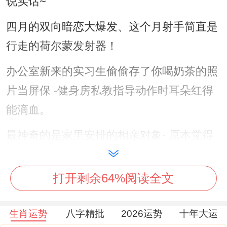
说实话~
四月的双向暗恋大爆发、这个月射手简直是
行走的荷尔蒙发射器！
办公室新来的实习生偷偷存了你喝奶茶的照
片当屏保 -健身房私教指导动作时耳朵红得
能滴血。
最神奇的是家里安排的相亲对象- 原本觉得
是走过场- 于是发现对方非但会弹吉他还会
做提拉米苏;微信聊天记录瞬间从「嗯嗯哦
打开剩余64%阅读全文
哦」变成凌晨三点的表情包大战！
生肖运势
八字精批
2026运势
十年大运
总之~记得把办公桌转向北方~桃花能量直通