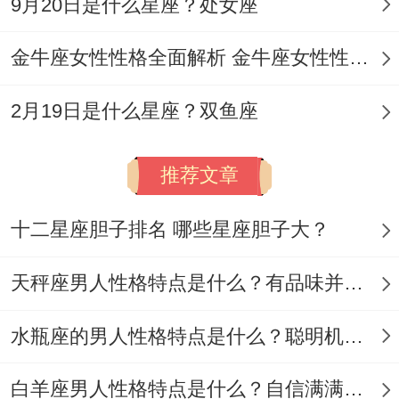
9月20日是什么星座？处女座
跨年烟火下被路人小哥哥撞进怀里这种偶像
剧桥段 真的会发生！
金牛座女性性格全面解析 金牛座女性性格与脾气全揭秘
抓住这些天时的利的月份、射手们记得把衣
2月19日是什么星座？双鱼座
柜里的战袍都准备好！
推荐文章
旅行时别总戴着降噪耳机、咖啡馆别只顾着
十二星座胆子排名 哪些星座胆子大？
修图！
天秤座男人性格特点是什么？有品味并注重美感
同学群里的潜水党也值得翻出来聊聊。遇到
心动的别怂。直通约对方去坐过山车 -尖叫
水瓶座的男人性格特点是什么？聪明机智理性冷静
时趁机牵手成功率超高！
白羊座男人性格特点是什么？自信满满但缺乏耐心