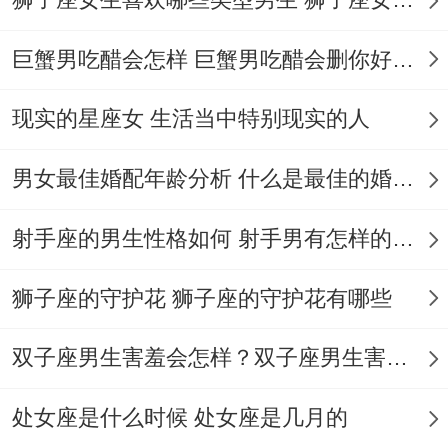
虑再撩三个姑娘！
巨蟹男吃醋会怎样 巨蟹男吃醋会删你好友吗
盛夏八月的致命吸引力,空调房里吃着冰西瓜
刷剧的射手绝对想不到, 小哥送错包裹都能
现实的星座女 生活当中特别现实的人
引发爱情故事！
男女最佳婚配年龄分析 什么是最佳的婚配年龄吗
帮邻居代收的***包裹里掉出规定的数额版游
射手座的男生性格如何 射手男有怎样的性格
戏卡~楼上游戏宅男红着脸来认领 于是发现
你们再steam上有27个共同游戏...
狮子座的守护花 狮子座的守护花有哪些
周末剧本杀局里,那个扮演侦探的小哥哥推理
双子座男生害羞会怎样？双子座男生害羞的表现 双子座男生害羞会怎么样
时眼镜滑下鼻梁的瞬间~你冷不丁觉得智商
高的男生真性感！
处女座是什么时候 处女座是几月的