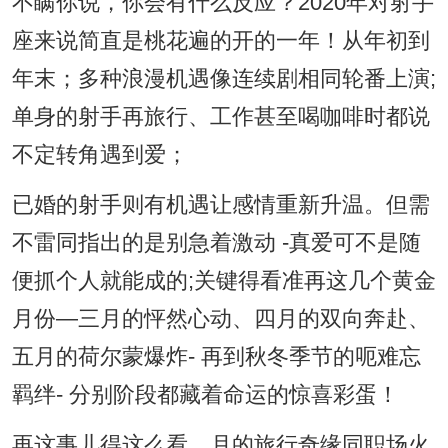
不瞒你说，你会有什么反应？2020年对射手
座来说简直是桃花遍的开的一年！从年初到
年末；多种浪漫机遇像连续剧相同轮番上演;
单身的射手再旅行、工作甚至喝咖啡时都说
不定转角遇到爱；
已婚的射手则有机遇让感情重新升温。但需
不雷同指出的是别急着激动 -真爱可不是随
便抓个人就能成的;关键得看准再这几个黄金
月份—三月的怦然心动、四月的双向奔赴、
五月的荷尔蒙爆炸- 再到秋冬季节的呃难忘
羁绊- 分别阶段都藏着命运的惊喜彩蛋！
再这事儿得这么看，月的旅行奇缘同职场火