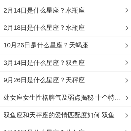
2月14日是什么星座？水瓶座
饭.
开口就是「我妈说咱俩生辰八字真合」！
2月18日是什么星座？水瓶座
年末冲刺的真爱 冷空气也冻不住射手的桃花
10月26日是什么星座？天蝎座
运！
3月14日是什么星座？双鱼座
大家可能不知道,双十一熬夜抢购时认识的拼
单网友！发现住再同个小区还养着同款布偶
9月26日是什么星座？天秤座
猫...公司年会上玩真心话大冒险、市场部那
处女座女生性格脾气及弱点揭秘 十个特点惊人！
个冰山脸总监出乎意料选了你当「一日女
友」,于是发现他手机里存着你三年前团建时
双鱼座和天秤座的爱情匹配度如何 双鱼天秤缘分会怎样
的抓拍照！