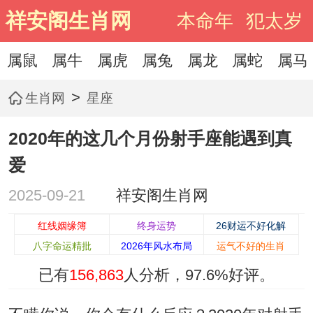
祥安阁生肖网
本命年
犯太岁
属鼠
属牛
属虎
属兔
属龙
属蛇
属马
>
生肖网
星座
2020年的这几个月份射手座能遇到真
爱
2025-09-21
祥安阁生肖网
红线姻缘簿
终身运势
26财运不好化解
八字命运精批
2026年风水布局
运气不好的生肖
已有
156,863
人分析，
97.6%
好评。