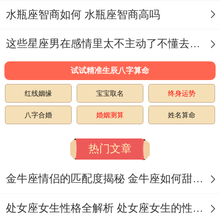
已婚射手要警惕公司新人投来的崇拜眼神；
水瓶座智商如何 水瓶座智商高吗
午休时分享的巧克力大概藏着小心思哦~
这些星座男在感情里太不主动了不懂去爱 这些星座男在感情中排第几
九月的结婚进行曲；
金秋的射手简直像被月老开了vip通道！
试试精准生辰八字算命
红线姻缘
宝宝取名
终身运势
参加朋友婚礼当伴娘~捧花直通砸进怀里,伴
郎团里混着新娘的表哥刚从英国回来;拉着你
八字合婚
婚姻测算
姓名算命
聊了一晚上北欧极光。
热门文章
书店里不仅如此还需考虑伸手拿同一本《小
王子》的男生,出乎意料是你微博关注了三年
金牛座情侣的匹配度揭秘 金牛座如何甜蜜恋爱
的摄影博主.
处女座女生性格全解析 处女座女生的性格是什么样的
更夸张的是十年没联系的高中同桌冷不丁约