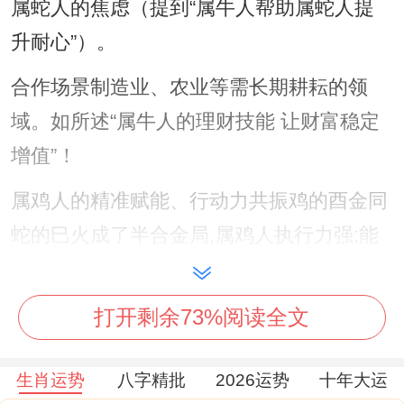
属蛇人的焦虑（提到“属牛人帮助属蛇人提
升耐心”）。
合作场景制造业、农业等需长期耕耘的领
域。如所述“属牛人的理财技能 让财富稳定
增值”！
属鸡人的精准赋能、行动力共振鸡的酉金同
蛇的巳火成了半合金局,属鸡人执行力强;能
快落的属蛇人的战略构想。
成功例子：某直播电商公司中属鸡的运营总
打开剩余73%阅读全文
监将属蛇CEO的流量步骤转化为日均百万销
生肖运势
八字精批
2026运势
十年大运
售额...