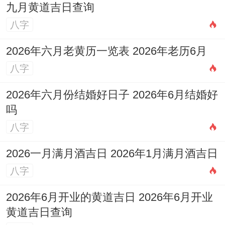
九月黄道吉日查询
12-15%。长期作用怎么样评估?!
八字
数据驱动决策;某属鼠数据拆开看师同属蛇投
2026年六月老黄历一览表 2026年老历6月
资人合作~通过数据筛选出年化回报超30%
八字
的投资组合。
2026年六月份结婚好日子 2026年6月结婚好
财富生态构建：多生肖协同作战;黄金三角组
吗
合，猴（开拓）+牛（维稳）+蛇（统筹）的
八字
架构、在跨国贸易中表现强大适应性。
2026一月满月酒吉日 2026年1月满月酒吉日
五行闭环团队;引入属鸡人（金）主攻技术创
八字
新 -属羊人（土）负责资源整合、属蛇人
2026年6月开业的黄道吉日 2026年6月开业
（火）统筹全局，提升成生生不息的财富生
黄道吉日查询
态。