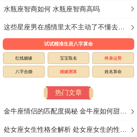
夫妻店模式:调查说明；蛇兔夫妻共同经营企
水瓶座智商如何 水瓶座智商高吗
业的盈利稳定性高于单一属相组合15%.
这些星座男在感情里太不主动了不懂去爱 这些星座男在感情中排第几
高风险组合警示:虎还有猪,相冲相刑的财富
损耗.虎的寅木跟蛇的巳火相刑、易引发决策
试试精准生辰八字算命
冲突（警示“合作易因冲动决策亏损”）。
红线姻缘
宝宝取名
终身运势
猪的亥水与蛇的巳火相冲 -在金融投资领域
八字合婚
婚姻测算
姓名算命
需分外谨慎！
热门文章
动态平衡法则，五行调同步骤 火旺的属蛇人
宜选择金、土属性生肖（猴、鸡、牛）增强
金牛座情侣的匹配度揭秘 金牛座如何甜蜜恋爱
财库稳定性。
处女座女生性格全解析 处女座女生的性格是什么样的
不普通场景:木旺年份（如2025乙巳年）可