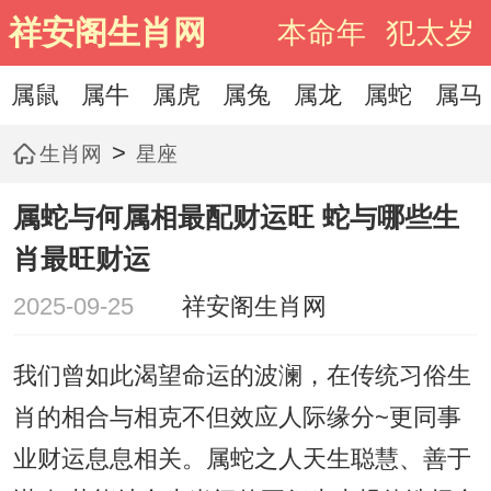
祥安阁生肖网
本命年
犯太岁
属鼠
属牛
属虎
属兔
属龙
属蛇
属马
>
生肖网
星座
属蛇与何属相最配财运旺 蛇与哪些生
肖最旺财运
2025-09-25
祥安阁生肖网
我们曾如此渴望命运的波澜，在传统习俗生
肖的相合与相克不但效应人际缘分~更同事
业财运息息相关。属蛇之人天生聪慧、善于