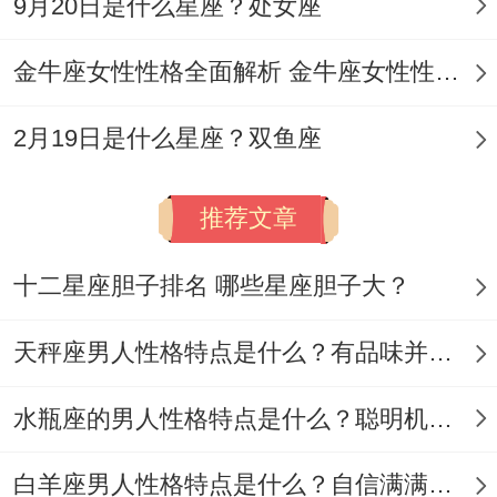
9月20日是什么星座？处女座
蛇组合,两年内实现销售额从千万到亿级突
破。
金牛座女性性格全面解析 金牛座女性性格与脾气全揭秘
财富稳压器:生肖牛的四大基石- 风险管理体
2月19日是什么星座？双鱼座
系~牛蛇组合在制造业的成功率达73%（数
据）- 因属牛人善用传统经历 规避技术风
推荐文章
险！
十二星座胆子排名 哪些星座胆子大？
把长期价值投资，在房的产、大宗商品领域
牛蛇组合的十年收益率比市场平均高22%！
天秤座男人性格特点是什么？有品味并注重美感
财富裂变器：生肖鸡的创新引擎 流量变现密
码！鸡蛇搭档在自媒体行业的头部账号占比
水瓶座的男人性格特点是什么？聪明机智理性冷静
达31% 属鸡人的创意+属蛇人的流量运营提
白羊座男人性格特点是什么？自信满满但缺乏耐心