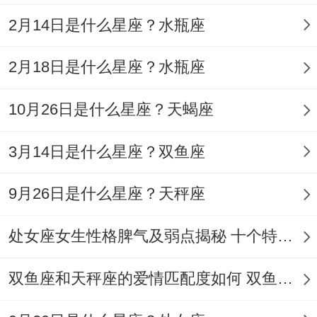
适度引入属兔、属虎搭档激发创新力。
2月14日是什么星座？水瓶座
蛇同啥生肖最旺财运；财富加速器:生肖猴的
2月18日是什么星座？水瓶座
三大赋能 机遇捕捉力属猴人对风口行业的敏
10月26日是什么星座？天蝎座
锐度（提到“属猴人富有进取心”）- 结合属蛇
人的详细调查，可提前半年布局新兴市场。
3月14日是什么星座？双鱼座
合作分工
属猴人贡献
属蛇人贡献
9月26日是什么星座？天秤座
市场拓展
人脉网络搭建
商业模式设计
处女座女生性格脾气及弱点揭秘 十个特点惊人！
危机处理
快速应变方法
风险介绍为你
双鱼座和天秤座的爱情匹配度如何 双鱼天秤缘分会怎样
说真的 财富倍增例子某跨境电商团队通过猴