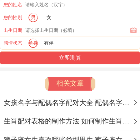
您的姓名
隐秘的贵人磁场:生肖羊、非传统组合的突破
您的性别
男
女
性。羊的未土跟蛇的巳火虽无直截了当相合.
出生日期
但指出:“属羊人的主动性弥补属蛇人惰性,成
感情状态
单身
有伴
了动静平衡”。
立即测算
合作效益在创意产业（如广告、设计）中属
羊人的艺术感知与属蛇人的商业嗅觉可碰撞
相关文章
出高溢价产品。
危机中的救星:生肖鼠- 细节控与大局观融合
女孩名字与配偶名字配对大全 配偶名字配对女孩版
~鼠的子水同蛇的巳火暗含相生关系- 属鼠人
生肖配对表格的制作方法 如何制作生肖配对表格
擅长风险预警（提到“属鼠人帮助属蛇人把
握细节机遇”）！
狮子座女生喜欢哪些类型男生 狮子座女生喜欢哪种男生