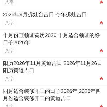
八字
看属蛇人的财运密码深藏在生肖能量场中既
2026年9月拆灶台吉日 今年拆灶吉日
要遵循传统六盒三合规律，更需结合现代商
八字
业场景动态调整！建议在核心业务选择猴、
十月份宜领证黄历2026 十月适合领证的好
牛、鸡等传统合财生肖筑牢根基，在创新领
日子2026年
域尝试同羊、鼠等非传统搭档突破边界。将
八字
来可进一步仔细看有区别行业、的域背景下
阳历2026年11月黄道吉日 2026年11月26日
生肖组合的财富效应区别、比方说科技行业
阳历黄道吉日
有没有更适猴蛇组合 -传统制造业中牛蛇搭
八字
档有没有准备好了普适性等。
四月适合装修开工的日子2026年 2026年四
毕竟;真正的财富之路；在于知天命而尽人
月份适合装修开工的黄道吉日
事...
八字