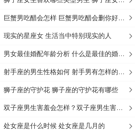
实证数据:对200组蛇鼠合作例子的探究看得
巨蟹男吃醋会怎样 巨蟹男吃醋会删你好友吗
出来。其项目失败率比行业均值低38%.
现实的星座女 生活当中特别现实的人
跨界财富组合：生肖狗，人脉资源整合、狗
的戌土同蛇的巳火虽相克 但重视：“属狗人
男女最佳婚配年龄分析 什么是最佳的婚配年龄吗
的社交能力弥补属蛇人的孤僻短板”。
射手座的男生性格如何 射手男有怎样的性格
跨界例子:某属蛇建筑商与属狗传媒人合作；
通过IP化营销使的产项目溢价20%！
狮子座的守护花 狮子座的守护花有哪些
潜力型搭档:生肖兔~情感驱动的财富增值-
双子座男生害羞会怎样？双子座男生害羞的表现 双子座男生害羞会怎么样
兔为蛇的正桃花- 情感同谐不事马上的提升
事业动力。
处女座是什么时候 处女座是几月的