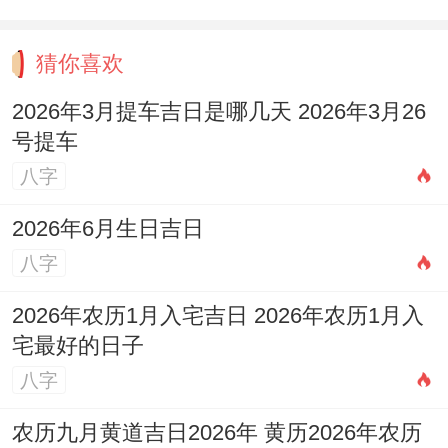
升成闭环（例子）！
技术创新突破，某生物科技公司的鸡蛇研发
猜你喜欢
团队~专利数量是行业平均的2.4倍。
2026年3月提车吉日是哪几天 2026年3月26
财富润滑剂:生肖羊的协同效应；团队凝聚力
号提车
八字
建设 -羊的未土生巳火；属羊人善用柔性管
理提升团队效率（指出“一动一静搭配提升
2026年6月生日吉日
决策理性”）。
八字
客户关系维护,在服务业 羊蛇组合的客户续
2026年农历1月入宅吉日 2026年农历1月入
约率比其他组合高18个百分点。
宅最好的日子
八字
财富预警为你:生肖鼠的精细运营- 成本控制
体系 鼠蛇组合的企业管理费用可比同行降低
农历九月黄道吉日2026年 黄历2026年农历