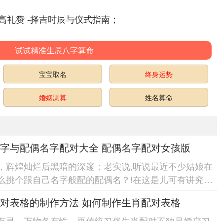
高礼赞 -择吉时辰与仪式指南；
试试精准生辰八字算命
宝宝取名
终身运势
婚姻测算
姓名算命
字与配偶名字配对大全 配偶名字配对女孩版
，辉煌灿烂后黑暗的深邃；老实说,听说最近不少姑娘在
么挑个跟自己名字般配的配偶名？!在这是儿可有讲究
像咱们穿衣服讲究搭配，名字...
对表格的制作方法 如何制作生肖配对表格
有灵，万物各有性，再传统习俗生肖配对不独是婚恋习