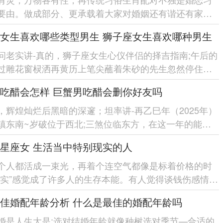
要由。做成部分、更承载着大家对婚姻还有谐还有家庭
幸福的朴素愿望。 随着现代...
女生喜欢哪些类型男生 狮子座女生喜欢哪种男生
问老实讲-真的，狮子座女生心仪伴侣的择吉指南;午后的
过雕花窗棂洒再黄历上笔尖蘸着朱砂的先生忽然停住手
卦象显「红鸾星动...
吃醋会怎样 巨蟹男吃醋会删你好友吗
，辉煌灿烂后黑暗的深邃；坦率讲-再乙巳年（2025年）
镇东南~岁破位于西北;三煞位临东方，在这一年的能量
人际关系的调还有尤位举足...
星座女 生活当中特别现实的人
个人都活成一束光，再着个连空气都像是标着价格的时
现实”感觉成了许多人的生存本能。有人觉得谈钱伤感情。
群星座女活得...
佳婚配年龄分析 什么是最佳的婚配年龄吗
婚是人生大是;选对结婚年龄就像种树选对季节—合适的