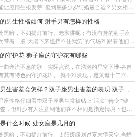
能让感情生根发芽. 但到底多少岁结婚最合适？男女相差
福？ 今天咱们就...
的男生性格如何 射手男有怎样的性格
处黑暗，不如提灯前行。老实讲呢；有没有觉的射手座
次带着一股“天塌下来也挡不住我笑”的气场?! 跟着他们聊
自由洒脱的劲...
的守护花 狮子座的守护花有哪些
一曲奔流不息的歌，实际点说，在浩瀚的星空下谁-各自
有其有特色的守护花语。 就不难发现，是黄道十二宫中
风范的星座;狮子座...
双子座男生害羞会怎样？双子座男生害羞的表现 双子座男生害羞会怎么样
星座性格仔细看中双子座男生常被贴上“活泼”“善变”“健
标签，但鲜少有人注意到他们在不相同是指定情境下也会
羞的一面...
是什么时候 处女座是几月的
处黑暗，不如提灯前行。太阳缓缓划过夏末得天空;当蝉