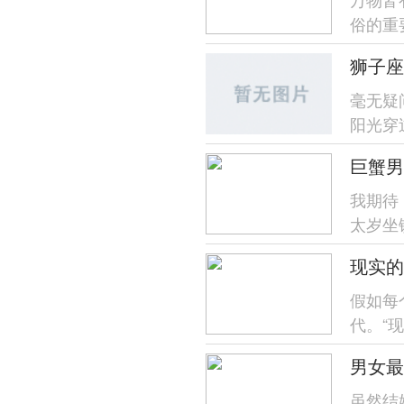
俗的重
狮子座
毫无疑
阳光穿
—今日
巨蟹男
我期待
太岁坐
流动对
现实的
假如每
代。“
可就有一
男女最
虽然结