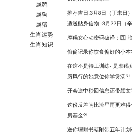
属鸡
推荐吉日:3月8日（丁未日
属狗
适送贴身信物 -3月22日
属猪
生肖运势
摩羯女心动密码破译；1️⃣ 
生肖知识
偷偷记录你饮食偏好的小本
在这不是特工训练- 是摩羯
厉风行的她竟位你学煲汤?!
开会途中秒回信息还带颜文字
这份反差萌比流星雨更难得一
房基金?!
送你理财书籍附带五年计划