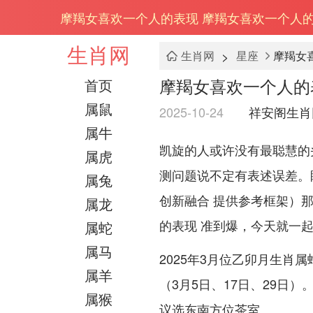
摩羯女喜欢一个人的表现 摩羯女喜欢一个人的
生肖网
>
生肖网
星座
摩羯女
摩羯女喜欢一个人的
首页
属鼠
2025-10-24
祥安阁生肖
属牛
凯旋的人或许没有最聪慧的
属虎
测问题说不定有表述误差。
属兔
创新融合 提供参考框架）那
属龙
的表现 准到爆，今天就一
属蛇
属马
2025年3月位乙卯月生肖
属羊
（3月5日、17日、29日
属猴
议选东南方位茶室