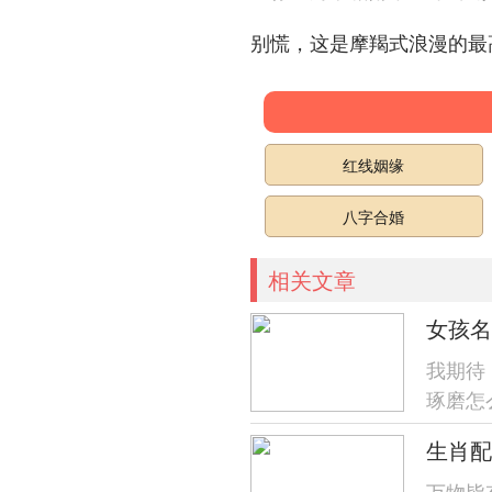
别慌，这是摩羯式浪漫的最
红线姻缘
八字合婚
相关文章
女孩名
我期待
琢磨怎
了！就
生肖配
万物皆