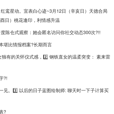
）红鸾星动。宜表白心迹~3月12日（辛亥日）天德合局
（辛酉日）桃花逢印，利情感升温
暗度陈仓式观察：她会匿名访问你社交动态300次?!!
本堪比情报档案?长期而言
女独有的关怀仪式感，2️⃣ 钢铁直女的温柔突变： 素来雷
?!
见。3️⃣ 以后的日子蓝图绘制师: 聊天时一下子计算买
表?