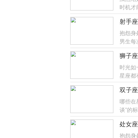
时机才
几岁更幸
射手座
抱怨身
男生每
天时那种
狮子座
时光如
星座都
最具王者
哪些在
谈”的
展露出害
处女座
抱怨身