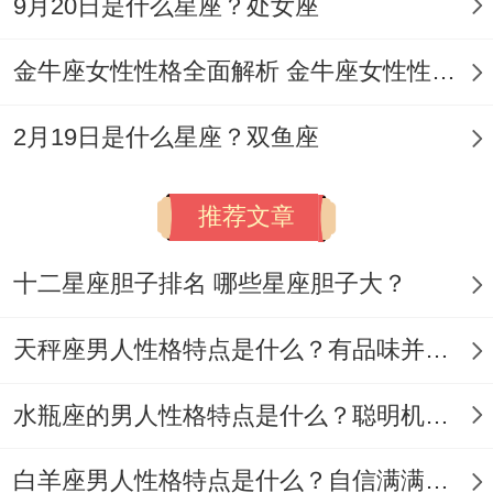
9月20日是什么星座？处女座
诗意、笑容里的星光的那个人。当巨蟹男收
起过度的敏感~当摩羯男学会偶尔的浪漫,当
金牛座女性性格全面解析 金牛座女性性格与脾气全揭秘
金牛男开始理解仪式感的有价值 ,这些星座
2月19日是什么星座？双鱼座
男生都会成了双鱼女生命里最动人的篇章...
毕竟真正的爱情压根儿不是星座书上写好的
推荐文章
剧本~而是两个灵魂愿意位彼此重新生长的
十二星座胆子排名 哪些星座胆子大？
勇气。
天秤座男人性格特点是什么？有品味并注重美感
水瓶座的男人性格特点是什么？聪明机智理性冷静
白羊座男人性格特点是什么？自信满满但缺乏耐心