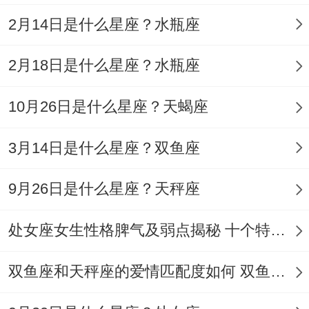
绪波动而难过时天秤男总能四两拨千斤地化
2月14日是什么星座？水瓶座
解尴尬 教会她们怎么办优雅地保持边界！
2月18日是什么星座？水瓶座
10月26日是什么星座？天蝎座
在这对组合在共同的画面永远赏心悦目，就
3月14日是什么星座？双鱼座
像流动的云遇见温柔的风- 既保持着各自的
形状~又成就了最同谐的画面.
9月26日是什么星座？天秤座
就真相是星座配对就像寻找拼图的过程 -不
处女座女生性格脾气及弱点揭秘 十个特点惊人！
能少的不是严丝合缝的匹配- 而是彼此愿意
位对方调整棱角的默契。双鱼女要的从来不
双鱼座和天秤座的爱情匹配度如何 双鱼天秤缘分会怎样
是完美无缺的恋人而是能看懂她们眼泪里的