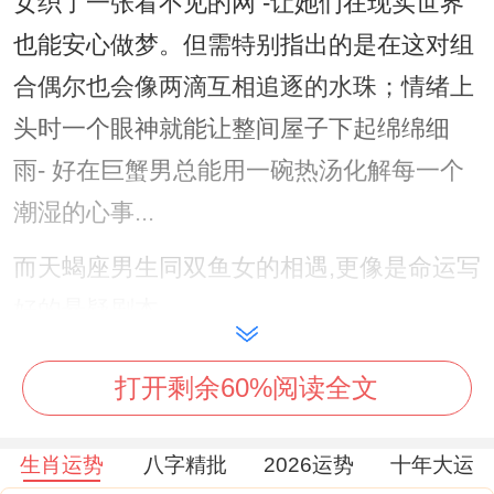
女织了一张看不见的网 -让她们在现实世界
也能安心做梦。但需特别指出的是在这对组
合偶尔也会像两滴互相追逐的水珠；情绪上
头时一个眼神就能让整间屋子下起绵绵细
雨- 好在巨蟹男总能用一碗热汤化解每一个
潮湿的心事...
而天蝎座男生同双鱼女的相遇,更像是命运写
好的悬疑剧本。
当双鱼女在聚光灯下跳完一言以蔽之一支独
打开剩余60%阅读全文
舞。转身发现天蝎男早已在后台举着毛巾等
候多时.他们不用说话就能读懂对方眼底的暗
生肖运势
八字精批
2026运势
十年大运
涌。天蝎的掌控欲在双鱼这儿化成了妥帖的