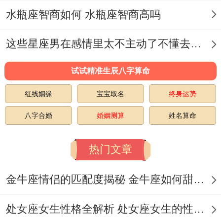
厅；说不定不懂吟诗作对~但会把双鱼女随
水瓶座智商如何 水瓶座智商高吗
手写的句子裱进实木相框.当双鱼女在雨夜里
多愁善感；
这些星座男在感情里太不主动了不懂去爱 这些星座男在感情中排第几
金牛男不会说漂亮话，只会默默调高暖气温
试试精准生辰八字算命
度 -端来加了蜂蜜的热牛奶。
红线姻缘
宝宝取名
终身运势
这种踏实的守护就像给漂浮的云朵系上了风
八字合婚
婚姻测算
姓名算命
筝线，让双鱼女在飞翔时永远知道归途的方
向.
热门文章
就天秤座男生则是双鱼女社交场合的最佳拍
金牛座情侣的匹配度揭秘 金牛座如何甜蜜恋爱
档、他们能把双鱼女天马行空的创意变成聚
处女座女生性格全解析 处女座女生的性格是什么样的
会上最动人的故事。当双鱼女因位别人的情