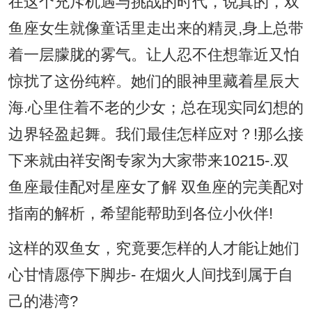
在这个充斥机遇与挑战的时代，说真的，双
鱼座女生就像童话里走出来的精灵,身上总带
着一层朦胧的雾气。让人忍不住想靠近又怕
惊扰了这份纯粹。她们的眼神里藏着星辰大
海.心里住着不老的少女；总在现实同幻想的
边界轻盈起舞。我们最佳怎样应对？!那么接
下来就由祥安阁专家为大家带来10215-.双
鱼座最佳配对星座女了解 双鱼座的完美配对
指南的解析，希望能帮助到各位小伙伴!
这样的双鱼女，究竟要怎样的人才能让她们
心甘情愿停下脚步- 在烟火人间找到属于自
己的港湾?