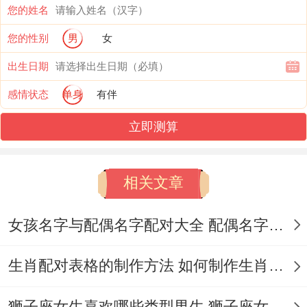
您的姓名
守护~双鱼的善解人意又恰好抚平了天蝎的
您的性别
男
女
猜疑...
出生日期
在这对组合连吵架都带着戏剧张力，前一秒
感情状态
单身
有伴
还在位晚餐放不放香菜冷战、后一秒就能由
立即测算
于！的原因共同喜欢的电影配乐相视而笑！
他们的爱情像深海里的珍珠 -要经历层层压
相关文章
力才能绽放光华- 但只要成形就在难分离。
女孩名字与配偶名字配对大全 配偶名字配对女孩版
摩羯座男生就像双鱼女命中注定的“人间清
醒剂”。
生肖配对表格的制作方法 如何制作生肖配对表格
当双鱼女对着流星许愿时摩羯男已经默默存
狮子座女生喜欢哪些类型男生 狮子座女生喜欢哪种男生