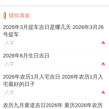
猜你喜欢
2026年3月提车吉日是哪几天 2026年3月26
号提车
八字
2026年6月生日吉日
八字
2026年农历1月入宅吉日 2026年农历1月入
宅最好的日子
八字
农历九月黄道吉日2026年 黄历2026年农历