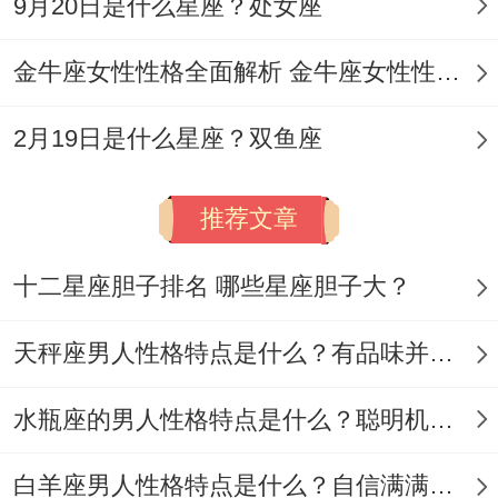
9月20日是什么星座？处女座
测字在现代婚姻预测中的运用 -择名咨询结
合生辰八字筛选名字~如喜“土”者可
金牛座女性性格全面解析 金牛座女性性格与脾气全揭秘
选“颐”“安”等字.
2月19日是什么星座？双鱼座
婚姻调还有通过改名调整五行;如将“丽”改
位“莉”；以“艹”补木属性。
推荐文章
测字还有传统文化的结合方法、诗词化用从
十二星座胆子排名 哪些星座胆子大？
《诗经》中选取“清扬”“婉如”等字；兼顾文学
美还有测字吉兆...
天秤座男人性格特点是什么？有品味并注重美感
地域特色北方偏好“雪”“冰”等字凸显纯洁 南
水瓶座的男人性格特点是什么？聪明机智理性冷静
方倾向“柔”“婉”等温润字眼...
将来调查方向还有建议;数据验证收集名字还
白羊座男人性格特点是什么？自信满满但缺乏耐心