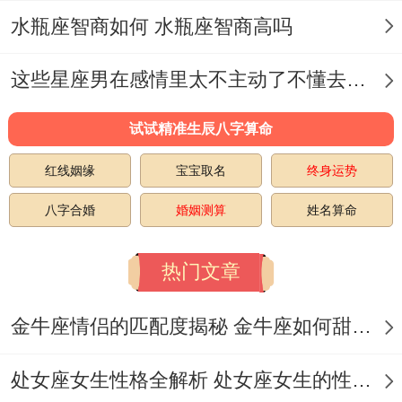
水瓶座智商如何 水瓶座智商高吗
修正优先选择结构稳定、五行互补的字、
如“玥”“安”等！
这些星座男在感情里太不主动了不懂去爱 这些星座男在感情中排第几
测字可不可以预测婚姻女孩名字有何是- 测
试试精准生辰八字算命
字预测婚姻的科学性争议。测字学虽缺乏实
红线姻缘
宝宝取名
终身运势
证支持、但其通过字形拆解（如“霞”分“雨”还
八字合婚
婚姻测算
姓名算命
有“段”！
标记感情分段）还有心理暗示关系到个人行
热门文章
位、通过别人作用于婚姻选择。
金牛座情侣的匹配度揭秘 金牛座如何甜蜜恋爱
测字预测的核心依据 字形拆
处女座女生性格全解析 处女座女生的性格是什么样的
解、“斌”左“文”右“武”、性格矛盾易致婚姻冲