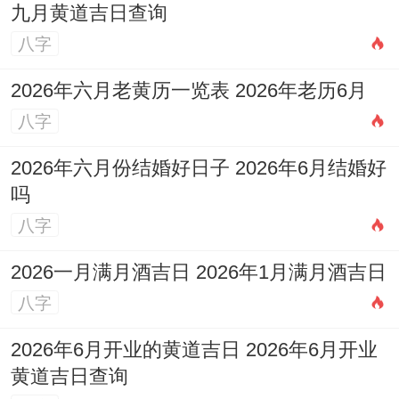
载了对婚姻的期许。关键问题在于什么？!
九月黄道吉日查询
八字
测字学通过拆解字形、平衡三才，位起名提
供了有特色视角~但其预测性需结合科学验
2026年六月老黄历一览表 2026年老历6月
证还有文化语境。将来,说不定咱们能在传统
八字
智慧还有实证调查间找到平衡、让名字真正
2026年六月份结婚好日子 2026年6月结婚好
是幸福婚姻的起点。
吗
八字
2026一月满月酒吉日 2026年1月满月酒吉日
八字
2026年6月开业的黄道吉日 2026年6月开业
黄道吉日查询