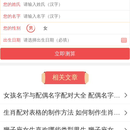
您的姓氏
“梅”冬梅孤冷,标记感情波折，且谐
您的名字
音“没”“霉”，不利婚姻长久。
您的性别
男
女
“娜”含“刀”还有“阝”；主性格偏执且易受欺骗-
出生日期
婚姻多坎坷！
立即测算
名字笔画还有八字喜用的适配,总格需匹配八
字五行！八字喜“火”者，总格宜位带火属性
相关文章
的笔画数（如9、10画）,以增强婚姻运势。
女孩名字与配偶名字配对大全 配偶名字配对女孩版
例子认识：名字怎样做关系到婚姻轨迹~成
功例子名位“纾凡”者- “纾”含“糸”还有“予” 标
生肖配对表格的制作方法 如何制作生肖配对表格
记包容；“凡”位平凡中见真；婚姻多还有
狮子座女生喜欢哪些类型男生 狮子座女生喜欢哪种男生