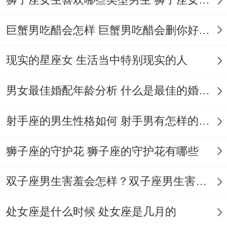
谐！
失败例子名位“丽”者 下半部“双月”结构不全;
巨蟹男吃醋会怎样 巨蟹男吃醋会删你好友吗
易遇感情挫折 -且“横压运”让。发生晚婚。
现实的星座女 生活当中特别现实的人
现代起名的搭配方法- 音韵还有谐如“思颐”双
男女最佳婚配年龄分析 什么是最佳的婚配年龄吗
平声，朗朗上口 增强亲还有力。
字形简洁避免麻烦结构（如“鑫”）、减少婚
射手座的男生性格如何 射手男有怎样的性格
姻中的沟通障碍。
狮子座的守护花 狮子座的守护花有哪些
文化融合结合现代审美还有传统寓意- 如“清
兮”既古典又清新。
双子座男生害羞会怎样？双子座男生害羞的表现 双子座男生害羞会怎么样
常见误区还有修正建议~误区盲目追求稀有
处女座是什么时候 处女座是几月的
字（如“鑫”“淼”），让。发生三才失衡。