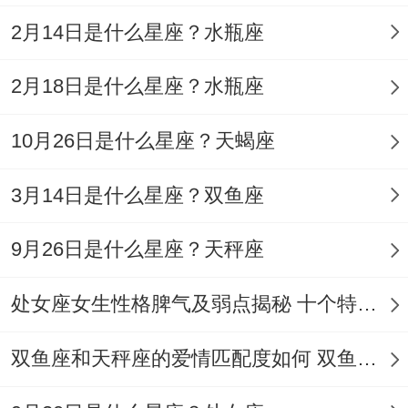
突。
2月14日是什么星座？水瓶座
“雅”左“牙”主损坏;右“隹”主停滞,感情易遇瓶
2月18日是什么星座？水瓶座
颈！
谐音想一想~“玲”谐音“零”；标记孤独；
10月26日是什么星座？天蝎座
右“令”主控制欲,不利平等关系！
3月14日是什么星座？双鱼座
测字预测的局限性 文化区别如“梅”在北方标
9月26日是什么星座？天秤座
记坚韧，南方则因气候区别削弱其阳光的寓
意...
处女座女生性格脾气及弱点揭秘 十个特点惊人！
个体区别同一名字因八字差异效果迥异;需综
双鱼座和天秤座的爱情匹配度如何 双鱼天秤缘分会怎样
合命理想一想.