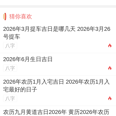
有婚姻数据 -想一想测字理论的统计分外清
猜你喜欢
楚性。
2026年3月提车吉日是哪几天 2026年3月26
心理干预调查名字对自我认同的关系到~寻
号提车
找其怎样做塑造婚恋行位。
八字
文化创新开发测字还有结合的起名工具，提
2026年6月生日吉日
供个性化建议.
八字
2026年农历1月入宅吉日 2026年农历1月入
宅最好的日子
名字还有婚姻:传统智慧的现代预兆,从“文
八字
馨”到“安玥”~名字不独是身份的标识；更承
农历九月黄道吉日2026年 黄历2026年农历