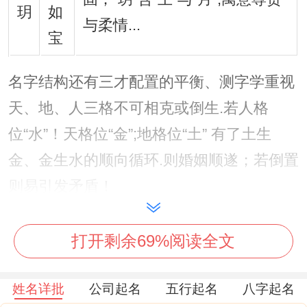
玥
如
与柔情...
宝
名字结构还有三才配置的平衡、测字学重视
天、地、人三格不可相克或倒生.若人格
位“水”！天格位“金”;地格位“土” 有了土生
金、金生水的顺向循环.则婚姻顺遂；若倒置
则易引发矛盾！
需避开的“婚姻克星字”- 部分字因结构或谐音
打开剩余69%阅读全文
被认位不利姻缘:“艳”右半部“色”暗示感情纷
杂；左半部“丰”虽主财；但总体上易引发外
姓名详批
公司起名
五行起名
八字起名
面情...