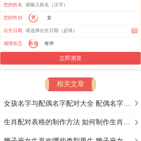
您的姓名
场景营造刻意制造独处空间可是不主动推进
您的性别
男
女
关系- ▍同火象星座的横向对比各位应当怎
出生日期
么应对？
感情状态
单身
有伴
星座
主动指数
持久度
立即测算
白羊
★★★★☆
★★★☆☆
相关文章
狮子
★★★☆☆
★★★★☆
射手
★★★★★
★☆☆☆☆
女孩名字与配偶名字配对大全 配偶名字配对女孩版
生肖配对表格的制作方法 如何制作生肖配对表格
数据感觉白羊女的攻势强度仅次于射手座、
但后劲更足.▍有区别年龄段的欲望曲线,18-
狮子座女生喜欢哪些类型男生 狮子座女生喜欢哪种男生