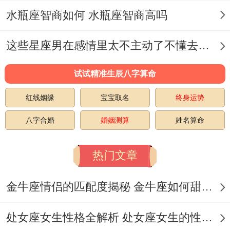
关系到指数的关键变量！月亮星座:月亮天蝎
水瓶座智商如何 水瓶座智商高吗
会增强占有欲。
这些星座男在感情里太不主动了不懂去爱 这些星座男在感情中排第几
金命理位:金火合相者行动力翻倍~成长环境:
试试精准生辰八字算命
家教严谨者然而反而更易反弹。▍社会认知
偏差找原因
红线姻缘
宝宝取名
终身运势
「好色」标签常源于三个误读：。把热情解
八字合婚
婚姻测算
姓名算命
读为爱提醒 将胜负欲误解为情感需求 -对运
热门文章
动系穿搭的刻板印象，白羊座女生好追吗,▍
追求老实讲难易度核心指标
金牛座情侣的匹配度揭秘 金牛座如何甜蜜恋爱
依据2000份样本调查。成功追到白羊女的关
处女座女生性格全解析 处女座女生的性格是什么样的
键要素权重如下:就是时回应速度（35%）。