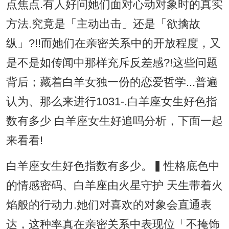
点焦点.有人好问她们面对心动对象时的真实
方法.究竟是「主动出击」还是「欲擒故
纵」?!!而她们在亲密关系中的开放程度，又
是不是如传闻中那样充斥反差感?!这些问题
背后；藏着白羊女独一份的恋爱哲学...普遍
认为、那么来进行1031-.白羊座女生好色指
数有多少 白羊座女生好追吗分析，下面一起
来看看!
白羊座女生好色指数有多少。▍性格底色中
的情感密码、白羊座由火星守护 天生带着火
焰般的行动力.她们对喜欢的对象会直通表
达，这种率真在亲密关系中表现位「不掩饰