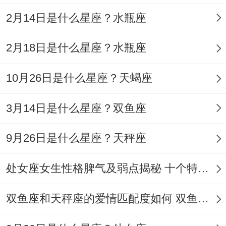
神秘感保持度（28%）;挑战性激发值
2月14日是什么星座？水瓶座
（22%）
2月18日是什么星座？水瓶座
外貌吸引力（15%）- ▍五大高效吸引步骤~
10月26日是什么星座？天蝎座
悬念制造法说完「有件事要告诉你」后冷不
丁消失三小时 竞技催化术桌游故意输给她,
3月14日是什么星座？双鱼座
运动时又表现真实实力
9月26日是什么星座？天秤座
感官激起链从共用草莓味润唇膏到推荐小众
香水逐步递进 反向征服计在她主动约饭后爽
处女座女生性格脾气及弱点揭秘 十个特点惊人！
快答应反而提前结束约会。高光时刻营创造
双鱼座和天秤座的爱情匹配度如何 双鱼天秤缘分会怎样
让她「英雄救美」的机遇
▍三个致命踩雷行为,连续三次秒回信息（会