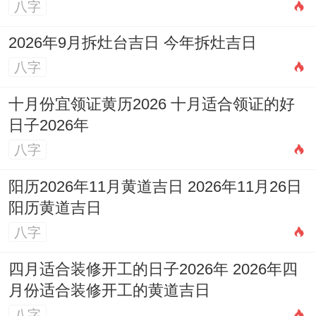
八字
将来琢磨可详细介绍火命理位对白羊女恋爱
2026年9月拆灶台吉日 今年拆灶吉日
决策的关系到，或追踪十年婚恋数据观察其
八字
情感模式的演变轨迹...毕竟在星座同人织的
十月份宜领证黄历2026 十月适合领证的好
领域 每一个的...
日子2026年
都百分比背后都是鲜活的生命故事。其理论
八字
基础是什么?
阳历2026年11月黄道吉日 2026年11月26日
阳历黄道吉日
八字
四月适合装修开工的日子2026年 2026年四
月份适合装修开工的黄道吉日
八字