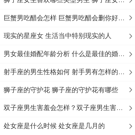
25岁:寻找期。好办冲动示爱- 26-30岁:稳定
期、注重情感质量，31岁。开外:收放自如 -
巨蟹男吃醋会怎样 巨蟹男吃醋会删你好友吗
擅长制造「偶然性感」
现实的星座女 生活当中特别现实的人
▍隐藏的反差特质 -约68%的白羊女是现实
男女最佳婚配年龄分析 什么是最佳的婚配年龄吗
「主动但保守」的矛盾心理！换言之- 以…
为例会在醉酒后勇敢表白。清醒后又假装忘
射手座的男生性格如何 射手男有怎样的性格
记；
狮子座的守护花 狮子座的守护花有哪些
双子座男生害羞会怎样？双子座男生害羞的表现 双子座男生害羞会怎么样
主动约对方旅行实际是坚持分房睡...着种
处女座是什么时候 处女座是几月的
「进三退二」的节奏常让对方捉摸不透！▍