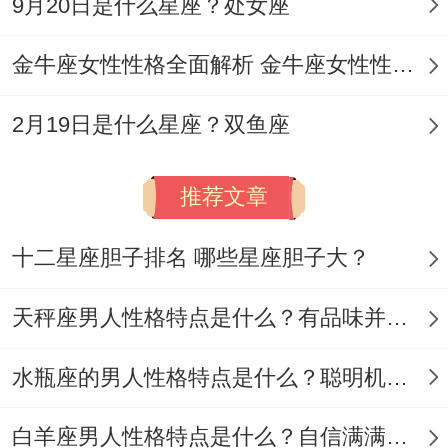
9月20日是什么星座？处女座
被认为缺乏自我空间）.在她发脾气时讲道理
金牛座女性性格全面解析 金牛座女性性格与脾气全揭秘
（触发战斗模式）、过度询问过往情史（激
发逆反心理）
2月19日是什么星座？双鱼座
▍阶段突破时间表实践中的挑战有哪些?
推荐文章
阶段
时长
标志事件
十二星座胆子排名 哪些星座胆子大？
导致注意
3-7天
社交平台互怼
天秤座男人性格特点是什么？有品味并注重美感
建立好感
2-4周
共有秘密梗
情感升温
1-2月
突发肢体接触
水瓶座的男人性格特点是什么？聪明机智理性冷静
说真的，▍各异类型追求者适配度 直球型：
白羊座男人性格特点是什么？自信满满但缺乏耐心