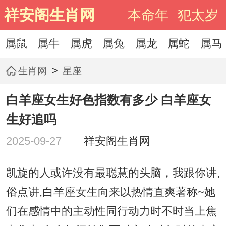
祥安阁生肖网
本命年
犯太岁
属鼠
属牛
属虎
属兔
属龙
属蛇
属马
>
生肖网
星座
白羊座女生好色指数有多少 白羊座女
生好追吗
2025-09-27
祥安阁生肖网
凯旋的人或许没有最聪慧的头脑，我跟你讲,
俗点讲,白羊座女生向来以热情直爽著称~她
们在感情中的主动性同行动力时不时当上焦