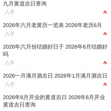
九月黄道吉日查询
周:每次会议故意坐她斜对面;第3周：团建时
八字
「不小心」拿错她手机
2026年六月老黄历一览表 2026年老历6月
第6周：深夜加班后提议吃变态辣小龙虾~这
八字
种「职场+生活」的双线攻略 -完美契合白羊
2026年六月份结婚好日子 2026年6月结婚好
女「慕强又怕闷」的心理。
吗
理解白羊座女生的情感模式 -有得跳出「好
八字
色同否」「难追易追」的二元判断。综合来
2026一月满月酒吉日 2026年1月满月酒吉日
看 她们就像精心设计的闯关游戏—看似规则
八字
好懂实则充斥隐藏机制。同其纠结指数高
2026年6月开业的黄道吉日 2026年6月开业
低、不如把握「保持新鲜感」同「给予征服
黄道吉日查询
欲」的平衡点。