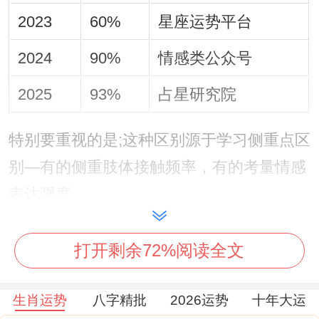
2023
60%
星座运势平台
2024
90%
情感类公众号
2025
93%
占星研究院
特别要重视的是;这种区别源于学习侧重点区
别—有的侧重肢体接触频率，有的考量情感
表达强度.
▍欲望表达的三种典型模式，视觉系吸引健
打开剩余72%阅读全文
身房里主动指导动作、聚会时穿露肩装「无
意」整理头发- 语言试探用「你耳朵红了
生肖运势
八字精批
2026运势
十年大运
诶」等话术观察对方反应