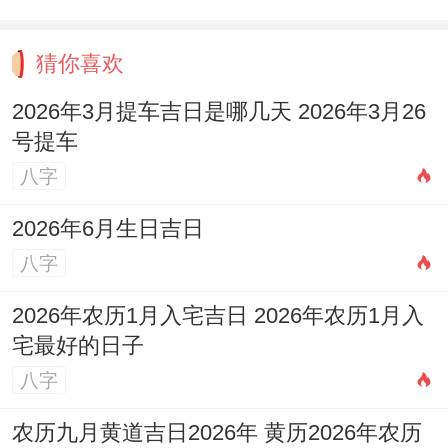
匹配度92%（需注意保留30%底牌）- 腹黑
猜你喜欢
型:匹配度78%（忌过度操控）.温柔型：匹
配度65%（易陷入友谊区）
2026年3月提车吉日是哪几天 2026年3月26
号提车
你猜怎么着?!地域文化区别关系到 北方白羊
八字
女更接受「雪中送炭式」关怀（如冒雪送
2026年6月生日吉日
药）;南方白羊女偏爱「智力碾压型」互动
八字
（如解谜游戏）。***长大的白羊女对「好
追」定义受当地dating文化关系到！
2026年农历1月入宅吉日 2026年农历1月入
宅最好的日子
估计将三个月内的关系推进看作正常节奏.
八字
▍典型例子想一想~杭州某互联网公司总监
农历九月黄道吉日2026年 黄历2026年农历
（摩羯男）追到白羊女友的关键操作: 第1