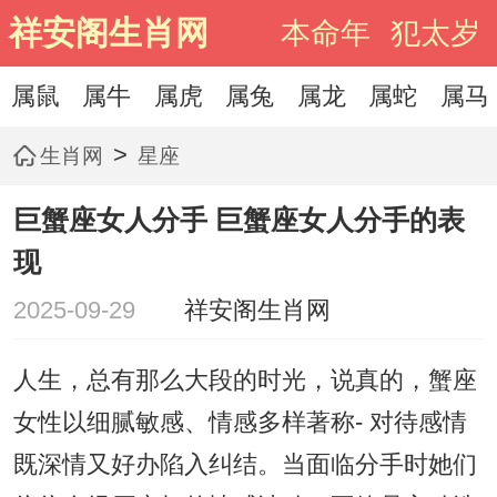
祥安阁生肖网
本命年
犯太岁
属鼠
属牛
属虎
属兔
属龙
属蛇
属马
>
生肖网
星座
巨蟹座女人分手 巨蟹座女人分手的表
现
2025-09-29
祥安阁生肖网
人生，总有那么大段的时光，说真的，蟹座
女性以细腻敏感、情感多样著称- 对待感情
既深情又好办陷入纠结。当面临分手时她们