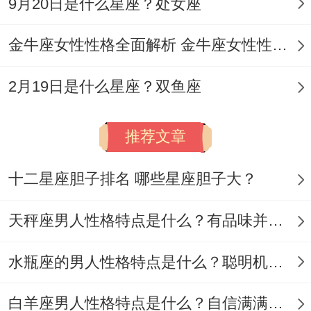
9月20日是什么星座？处女座
以家庭关系的连锁反应 亲情纽带的强化~部
分巨蟹女会冷不丁增加同家人的联系频率;甚
金牛座女性性格全面解析 金牛座女性性格与脾气全揭秘
至搬回父母家暂住。这种退行行为实质是寻
2月19日是什么星座？双鱼座
求童年时期的安全感~但也大概带来家庭矛
盾—有位母亲抱怨女儿“每天打五通电话哭
推荐文章
诉同样的事件”.
十二星座胆子排名 哪些星座胆子大？
婚姻观念的颠覆~经历重大情感创伤后;巨蟹
女大概对婚姻产生悲观认知。
天秤座男人性格特点是什么？有品味并注重美感
某婚恋网站调研感觉 -32%的巨蟹女在分手
水瓶座的男人性格特点是什么？聪明机智理性冷静
后半年内将婚恋资料状态改为“暂不考虑长
期关系”！
白羊座男人性格特点是什么？自信满满但缺乏耐心