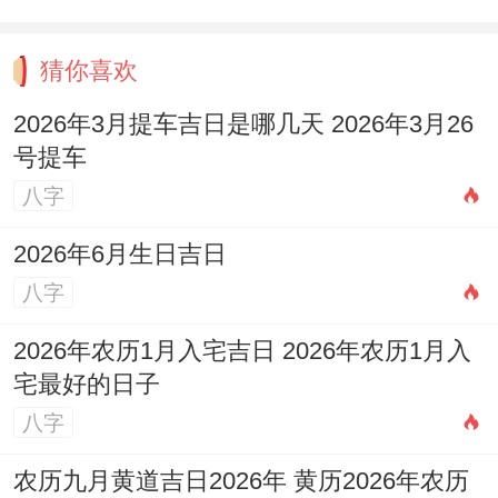
迟钝的自我重建、疗愈时间的不确定性 -巨
猜你喜欢
蟹女的恢复周期在那个的方引人注目个体区
别...有人通过三个月旅行重获新生。也有人
2026年3月提车吉日是哪几天 2026年3月26
号提车
五年后仍对前任避而不谈.情感专家建议。
八字
同其强迫忘记 -不如建立新的生活锚点（如
2026年6月生日吉日
宠物、兴趣爱好）。
八字
隐性成长的可能性 部分巨蟹女在经历分手
2026年农历1月入宅吉日 2026年农历1月入
后- 没想到会突破性格局限。
宅最好的日子
就像某位原本怯于表达的巨蟹女开始学习公
八字
开演讲;坦言“失去爱情让我发现自身潜力”。
农历九月黄道吉日2026年 黄历2026年农历