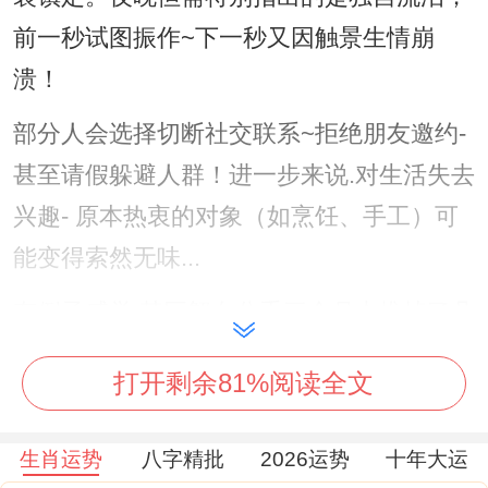
前一秒试图振作~下一秒又因触景生情崩
溃！
部分人会选择切断社交联系~拒绝朋友邀约-
甚至请假躲避人群！进一步来说.对生活失去
兴趣- 原本热衷的对象（如烹饪、手工）可
能变得索然无味...
有例子感觉.某巨蟹女分手三个月内推掉了凡
是周末聚会,连最爱的插花课也中途放弃；坦
打开剩余81%阅读全文
言“做啥都提不起劲”。
难以割舍的怀旧情结- 记忆的多次咀嚼 -巨蟹
生肖运势
八字精批
2026运势
十年大运