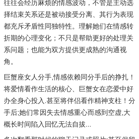
往往会经历麻烦的情感波动，不管是主动选
择结束关系还是被动接受分离、其行为表现
都充斥矛盾性同独特性。理解她们在情感转
折期的心理变化；不只是帮助更好的处理关
系问题；也能为双方提供更成熟的沟通视
角。
巨蟹座女人分手,情感依赖同分手后的挣扎！
将爱情看作生活的核心、巨蟹女在恋爱中好
办全身心投入.甚至将伴侣看作精神支柱！分
手后;她们常因失去情感重心而感到空虚,大
概长时间陷入回忆无法自拔...