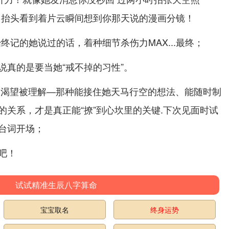
、抬头看到着片云瞬间想到你那天说的漫画分镜！
终记的她说过的话，着种细节杀伤力MAX...最终；
说真的是要当她“戒不掉的习性”。
更渴望被理解—那种能接住她天马行空的想法、能随时制
的关系，才是真正能“撩”到心坎里的关键.下次见面时试
台词开场；
吧！
试试精准生辰八字算命
宝宝取名
终身运势