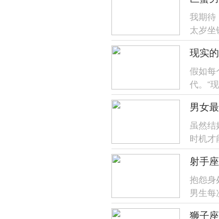
我期待
太岁坐
流动对
现实的
假如每
代。“
可就有一
男女最
虽然结
时机才
几岁更幸
射手座
抱怨身
男生每
天时那种
狮子座