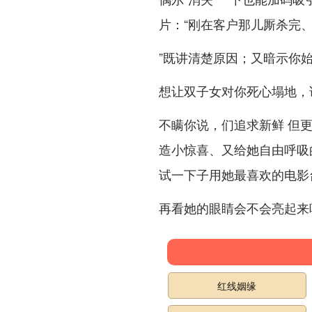
片：“刚在客户那儿厮杀完
”既讲清楚原因；又暗示你始
想让双子女对你死心塌地，
不瞒你说，们追求新鲜 但
造小惊喜、又给她自由呼吸
试一下子用她最喜欢的电影
再看她的眼睛会不会亮起来
红线姻缘