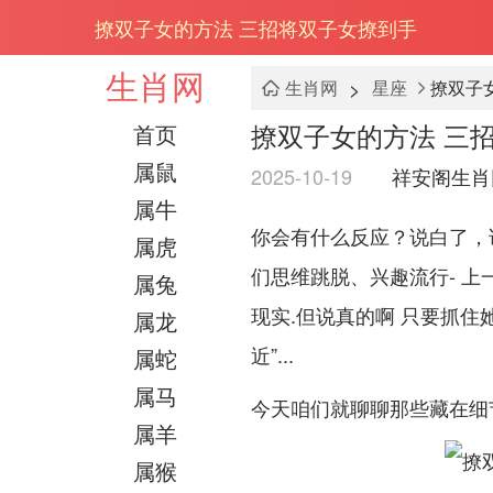
撩双子女的方法 三招将双子女撩到手
生肖网
>
生肖网
星座
撩双子
撩双子女的方法 三
首页
属鼠
2025-10-19
祥安阁生肖
属牛
你会有什么反应？说白了，说
属虎
们思维跳脱、兴趣流行- 
属兔
现实.但说真的啊 只要抓住
属龙
近”...
属蛇
属马
今天咱们就聊聊那些藏在细
属羊
属猴