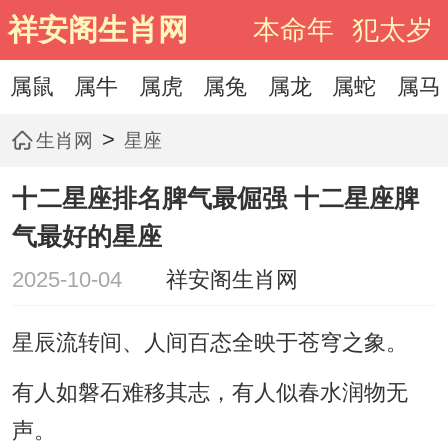
祥安阁生肖网
本命年
犯太岁
属鼠
属牛
属虎
属兔
属龙
属蛇
属马
>
生肖网
星座
十二星座排名脾气最倔强 十二星座脾
气最好的星座
2025-10-04
祥安阁生肖网
星辰流转间、人间百态全映于苍穹之象。
有人如磐石难移其志，有人似春水润物无
声。