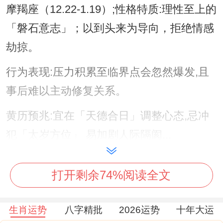
摩羯座（12.22-1.19）;性格特质:理性至上的
「磐石意志」；以到头来为导向，拒绝情感
劫掠。
行为表现:压力积累至临界点会忽然爆发,且
事后难以主动修复关系。
黄历预兆:宜在「天德合日」调整心态,忌冲
犯「太岁方位」 易加剧人际隔阂...
狮子座（7.23-8.22）- 性格特质：尊严如
打开剩余74%阅读全文
「烈火不容亵渎」~容不的质疑跟背叛！
行为表现:易因「面子受损」而情绪失控，但
生肖运势
八字精批
2026运势
十年大运
事后常懊悔过度强硬.