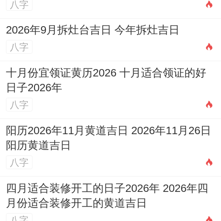
八字
现实考量：南方属火；施工扬尘易引发呼吸
2026年9月拆灶台吉日 今年拆灶吉日
道不适，不利新人健康。
八字
忌生肖相冲者主事~命理原则：蛇年出生者
十月份宜领证黄历2026 十月适合领证的好
若同当日「冲蛇」吉日犯冲;需避开核心仪
日子2026年
式！
八字
化解方法：可请属猴、牛、鸡的亲友代为执
阳历2026年11月黄道吉日 2026年11月26日
阳历黄道吉日
礼，有了【三合局】缓冲。
八字
忌亥时安床；时空关联:亥时（21-23点）阴
四月适合装修开工的日子2026年 2026年四
气渐盛~不利【阳气凝聚】！
月份适合装修开工的黄道吉日
科学详细讲：夜间光线不足易让人...家具摆
八字