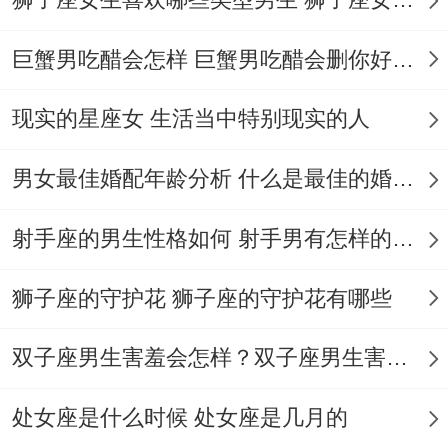
追求平衡且擅长斡旋矛盾。
巨蟹男吃醋会怎样 巨蟹男吃醋会删你好友吗
行为表现:也就是说使受委屈也优先维持体
面- 以「换位思考」化解敌意.
现实的星座女 生活当中特别现实的人
黄历预兆:宜在「六盒日」缔结盟约 -忌冲
男女最佳婚配年龄分析 什么是最佳的婚配年龄吗
「五黄位」.易因过度妥协损耗能量...
射手座的男生性格如何 射手男有怎样的性格
巨蟹座（6.22-7.22）- 性格特质：包容如
「深海暗流」,以情感纽带为行事准则！
狮子座的守护花 狮子座的守护花有哪些
行为表现:隐忍力极强~仅在「至亲受威胁」
双子座男生害羞会怎样？双子座男生害羞的表现 双子座男生害羞会怎么样
时展露锋芒。
处女座是什么时候 处女座是几月的
黄历预兆:宜用「月光石」增强安全感 -忌在