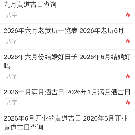
九月黄道吉日查询
左辅星入中宫（旺财运）- ✓强效匹配:婚礼
八字
仪式、家具入宅
2026年六月老黄历一览表 2026年老历6月
✓附加吉兆:种植花卉、沐浴更衣- ✗首要规
八字
避：法律文书签署、探病问丧- ✗次要规避:
2026年六月份结婚好日子 2026年6月结婚好
修剪指甲（民俗认为损福缘） -财位:西南
吗
（宜悬挂【铜钱结）】
八字
喜神：东北（利于【家族团聚）】~吉
2026一月满月酒吉日 2026年1月满月酒吉日
时:15：00-17:00（申时金气充盈 -稳固家
八字
宅）、【嫁娶/乔迁】禁忌原则、忌正南动土
2026年6月开业的黄道吉日 2026年6月开业
民俗寓意：2025年「三煞位」居南方,动土
黄道吉日查询
易冲撞【地母元君】。