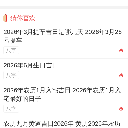
✗次要规避:购置金属器具- 风水能量介绍:财
位:正北（宜摆放【貔貅）】;喜神：正南
猜你喜欢
（利于【社交宴会）】；吉时：09:00-11：
2026年3月提车吉日是哪几天 2026年3月26
00（辰时阳升- 气场最旺）
号提车
八字
2026年6月生日吉日
八字
公历:2025年9月12日星期五...农历：乙巳年
八月初二 -天干地支:乙巳年乙酉月庚戌日 -
2026年农历1月入宅吉日 2026年农历1月入
宅最好的日子
【宜】嫁娶、入宅、祭祀、修造、纳畜
八字
【忌】诉讼、远行、丧葬 -【冲】狗日冲
农历九月黄道吉日2026年 黄历2026年农历
（龙）| 岁破方位:西北、【九星吉凶】八白