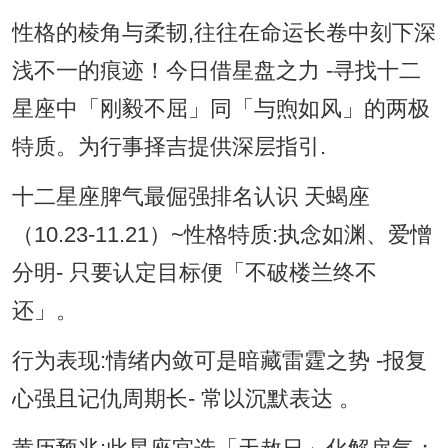
性格的棱角与柔韧,往往在命运长卷中刻下深
浅不一的痕迹！今日借星盘之力 -寻找十二
星座中「刚毅不屈」同「与煦如风」的两极
特质。为行事择吉提供深层指引.
十二星座脾气最倔强排名认识 天蝎座
（10.23-11.21）~性格特质:执念如渊、爱憎
分明- 只要认定目标便「不破楼兰终不
还」。
行为表现:情绪内敛可是暗藏雷霆之势 -报复
心强且记仇周期长- 常以沉默表达 。