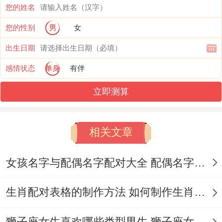
您的姓名
黄历预兆:宜选「月德日」软化姿态~忌在
您的性别
男
女
「三煞位」当众争辩；易引发连锁冲突。
出生日期
白羊座（3.21-4.19）、性格特质：冲动如
感情状态
单身
有伴
「燎原星火」;直率坦荡但缺乏迂回智慧！
立即测算
行为表现:怒火来的快去的急，常因「被忽视
感受」而爆发。
相关文章
黄历预兆:宜用「绿幽灵」稳定心绪、忌在
女孩名字与配偶名字配对大全 配偶名字配对女孩版
「黑道日」匆忙决策、易因急躁误判形势。
生肖配对表格的制作方法 如何制作生肖配对表格
十二星座脾气最佳排名认识;天秤座（9.23-
10.22）、性格特质:与谐如「春风化雨」~
狮子座女生喜欢哪些类型男生 狮子座女生喜欢哪种男生