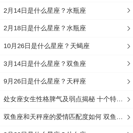
2月14日是什么星座？水瓶座
黄历预兆:宜在「金匮日」处理财务，忌冲
「劫煞位」，易因固执错失良机.
2月18日是什么星座？水瓶座
处女座（8.23-9.22），性格特质：理性如
10月26日是什么星座？天蝎座
「精密仪器」、以逻辑想一想替代情绪宣
泄。
3月14日是什么星座？双鱼座
行为表现:挑剔本质是为「追求完美」;而非
9月26日是什么星座？天秤座
刻意刁难.
处女座女生性格脾气及弱点揭秘 十个特点惊人！
黄历预兆:宜用「紫水晶」增强决断力。忌在
「大耗日」开展新项目 -易因细节延误.2025
双鱼座和天秤座的爱情匹配度如何 双鱼天秤缘分会怎样
乙巳蛇年【嫁娶/乔迁】吉日指南。（注:以