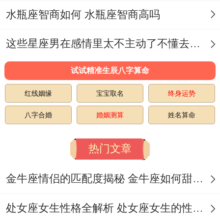
「月破日」处理家宅事务,易触发旧伤！
水瓶座智商如何 水瓶座智商高吗
双鱼座（2.19-3.20）~性格特质：柔韧如
这些星座男在感情里太不主动了不懂去爱 这些星座男在感情中排第几
「绕指柔丝」,以共情力消弭对立！
试试精准生辰八字算命
行为表现:擅长以「艺术化表达」转移冲突焦
点，但易因敏感内耗！依据相关研究。黄历
红线姻缘
宝宝取名
终身运势
预兆:宜选「天喜日」提升正能量！忌在「孤
八字合婚
婚姻测算
姓名算命
辰位」独处,易陷入情绪漩涡。
热门文章
性格特质：沉稳如「大地承万物」;以耐心应
对纷争。
金牛座情侣的匹配度揭秘 金牛座如何甜蜜恋爱
行为表现：情绪波动小- 但「触同底线」时
处女座女生性格全解析 处女座女生的性格是什么样的
会爆发性反击。