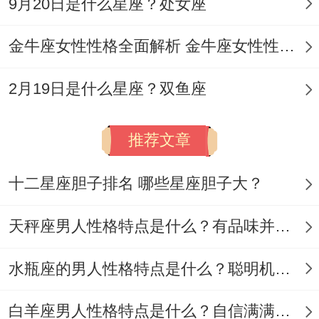
9月20日是什么星座？处女座
下日期为示例性虚构。
未结合真实天文数据）- 公历:2025年5月18
金牛座女性性格全面解析 金牛座女性性格与脾气全揭秘
日星期日
2月19日是什么星座？双鱼座
农历:乙巳年四月廿一;天干地支:乙巳年辛巳
月丁亥日！【宜】纳采、安床、开市、祈
推荐文章
福、出行。【忌】嫁娶、动土、掘井;【冲】
十二星座胆子排名 哪些星座胆子大？
猪日冲（蛇）| 岁破方位:东南
【九星吉凶】二黑巨门星临巽宫（不利长
天秤座男人性格特点是什么？有品味并注重美感
女）。当日宜忌: ✓强效匹配:签订合约、开
水瓶座的男人性格特点是什么？聪明机智理性冷静
业剪彩、✓附加吉兆:捐赠慈善、修剪绿植.✗
首要规避:婚丧仪式、地基施工
白羊座男人性格特点是什么？自信满满但缺乏耐心