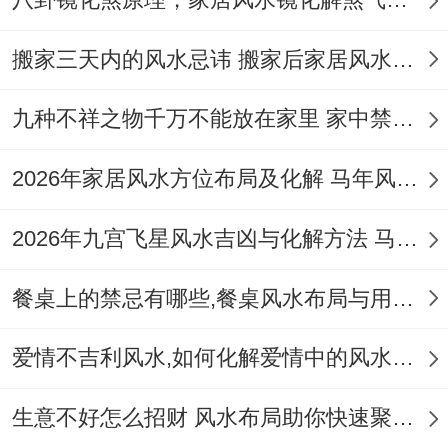
啥都不行。反过来要是坟地的明堂开阔，那
就说明这坟地的风水好得很，还能给后代的
搬家三天内的风水忌讳 搬家后家居风水快速调整指南
运气带来好处呢！
九种不祥之物千万不能放在家里 家中禁忌物品风水化解指南
坟地的地势咋样也跟坟地风水的吉利不吉利
2026年家居风水方位布局及化解 马年风水运势九宫图大利什么方向
密切相关。按照阴宅风水的说法，坟地的地
势前面得平平整整、稳稳当当的，可千万不
2026年九宫飞星风水吉凶与化解方法 马年风水房屋吉凶方位图解
能有凹陷下去或者塌掉的地方。要是有这些
情况，就会让先我们没办法好好安息，进而
餐桌上的禁忌有哪些,餐桌风水布局与用餐禁忌详解
影响到后代的运气。而且这样的坟地属于主
爱情不吉利风水,如何化解爱情中的风水煞气
凶的，还容易给家里人招来车祸、招来血光
之灾啥的。
生意不好怎么招财 风水布局助你快速聚财旺运