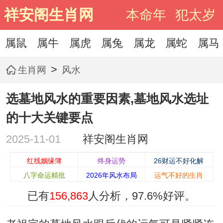
祥安阁生肖网
本命年
犯太岁
属鼠
属牛
属虎
属兔
属龙
属蛇
属马
>
生肖网
风水
选墓地风水的重要因素,墓地风水选址
的十大关键要点
2025-11-01
祥安阁生肖网
红线姻缘簿
终身运势
26财运不好化解
八字命运精批
2026年风水布局
运气不好的生肖
已有
156,863
人分析，
97.6%
好评。