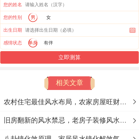
您的姓名
阔才行。
您的性别
男
女
换句话说坟地的入口处必须得宽敞敞的，不
出生日期
能有花花草草或者树木把明堂的位置给挡住
感情状态
单身
有伴
了，也不能有高高大大的山峰立在明堂的正
立即测算
前方。要是明堂不够开阔，被东西给挡住
了，那就会影响到坟地的风水气场。
相关文章
而且明堂还代表着家里人的前程，关系到家
族运气的发展。所以要是明堂太窄巴了，坟
农村住宅最佳风水布局，农家房屋旺财旺运风水指南
地的入口太小了，也会影响到家里人的运气
旧房翻新的风水禁忌，老房子装修风水避坑指南
发展，影响到家族运气能不能兴旺起来，搞
不好就会让后代子孙一辈子没什么出息，干
八卦镜化煞原理，家居风水镜化解煞气布局方法