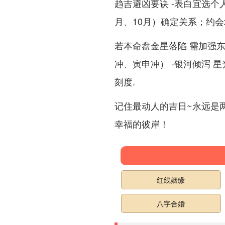
趋吉避凶要诀 -表白宜选个
月、10月）确定关系；约
若本命盘金星落陷 需加强
冲、寅申冲） -银河倾泻 
刻度.
记住最动人的吉日~永远是
幸福的彼岸！
红线姻缘
八字合婚