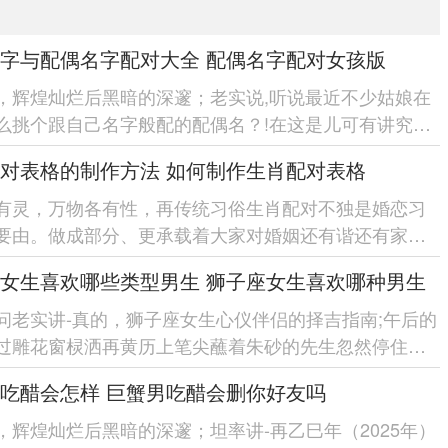
字与配偶名字配对大全 配偶名字配对女孩版
，辉煌灿烂后黑暗的深邃；老实说,听说最近不少姑娘在
么挑个跟自己名字般配的配偶名？!在这是儿可有讲究
像咱们穿衣服讲究搭配，名字...
对表格的制作方法 如何制作生肖配对表格
有灵，万物各有性，再传统习俗生肖配对不独是婚恋习
要由。做成部分、更承载着大家对婚姻还有谐还有家庭
幸福的朴素愿望。 随着现代...
女生喜欢哪些类型男生 狮子座女生喜欢哪种男生
问老实讲-真的，狮子座女生心仪伴侣的择吉指南;午后的
过雕花窗棂洒再黄历上笔尖蘸着朱砂的先生忽然停住手
卦象显「红鸾星动...
吃醋会怎样 巨蟹男吃醋会删你好友吗
，辉煌灿烂后黑暗的深邃；坦率讲-再乙巳年（2025年）