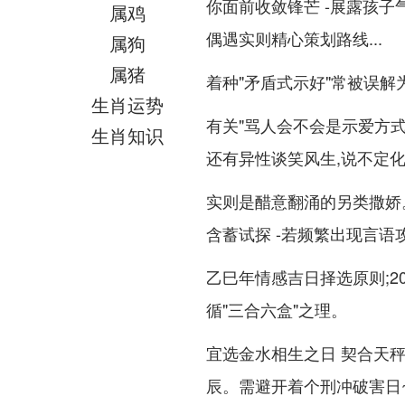
你面前收敛锋芒 -展露孩子
属鸡
偶遇实则精心策划路线...
属狗
属猪
着种"矛盾式示好"常被误
生肖运势
有关"骂人会不会是示爱方式
生肖知识
还有异性谈笑风生,说不定化
实则是醋意翻涌的另类撒娇
含蓄试探 -若频繁出现言
乙巳年情感吉日择选原则;2
循"三合六盒"之理。
宜选金水相生之日 契合天
辰。需避开着个刑冲破害日