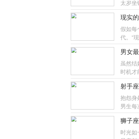
太岁坐
流动对
现实的
假如每
代。“
可就有一
男女最
虽然结
时机才
几岁更幸
射手座
抱怨身
男生每
天时那种
狮子座
时光如