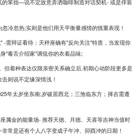
气的笨拙—说不定故意弄洒咖啡制造对话契机- 或是佯装
解为忽冷忽热;实则是他们用天平衡量感情的慎重表现！
" -需辩证看待：天秤座确有"反向关注"特质，当发现你
身"毒舌介绍家"调侃你的衣着品味;
。但着种表达仅限亲密关系确立后,初期心动阶段更多是
语攻击则说不定缘深情浅！
025年太岁坐东南;岁破居西北；三煞临东方；择吉需遵
秤座属金的能量场- 推荐天德、月德、天喜等吉神当值时
~非常是还有个人八字变成子午冲、卯酉冲的日期！