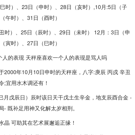
巳时）、23日（申时）、28日（亥时）,10月:5日（子
日（午时）、31日（酉时）
（丑时）、25日（辰时）、29日（未时） 12月：3日（申
日（寅时）、27日（巳时）
000年10月10日申时的天秤座，八字:庚辰 丙戌 辛丑
令;宜用水木调还有！
年辛巳月戊辰日）辰时该日天干戊土生辛金，地支辰酉合金 -
局- 既补足用神又化解太岁相刑。
水晶 可助其在艺术展邂逅正缘！