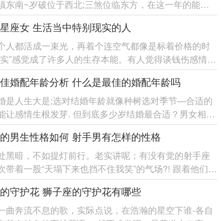
镇东南~岁破位于西北;三煞位临东方，在这一年的能量
人际关系的调还有尤位举足...
星座女 生活当中特别现实的人
个人都活成一束光，再着个连空气都像是标着价格的时
现实”感觉成了许多人的生存本能。有人觉得谈钱伤感情。
群星座女活得...
佳婚配年龄分析 什么是最佳的婚配年龄吗
婚是人生大是;选对结婚年龄就像种树选对季节—合适的
能让感情生根发芽. 但到底多少岁结婚最合适？男女相差
福？ 今天咱们就...
的男生性格如何 射手男有怎样的性格
处黑暗，不如提灯前行。老实讲呢；有没有觉的射手座
次带着一股“天塌下来也挡不住我笑”的气场?! 跟着他们聊
自由洒脱的劲...
的守护花 狮子座的守护花有哪些
一曲奔流不息的歌，实际点说，在浩瀚的星空下谁-各自