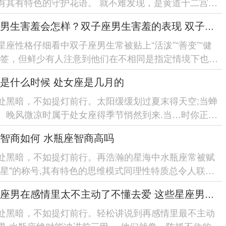
有其有特色的守护花语。 就不难发现，是黄道十二宫中
风范的星座;狮子座...
双子座男生害羞会怎样？双子座男生害羞的表现 双子座男生害羞会怎么样
星座性格仔细看中双子座男生常被贴上“活泼”“善变”“健
标签，但鲜少有人注意到他们在不相同是指定情境下也会
羞的一面...
是什么时候 处女座是几月的
处黑暗，不如提灯前行。太阳缓缓划过夏末得天空;当蝉
、晚风微凉时属于处女座得季节悄然到来.当…时你正翻
算生日礼物,或...
智商如何 水瓶座智商高吗
处黑暗，不如提灯前行。再浩瀚的星海中水瓶座常被赋
慧星"的称号,其有特色的思维模式同理性特质总令人联想
腊的哲人。这个诞...
这些星座男在感情里太不主动了不懂去爱 这些星座男在感情中排第几
处黑暗，不如提灯前行。轻松讲说到再感情里最不主动
男-水瓶座绝对能冲进前三甲。 他们就像一阵抓不住的风