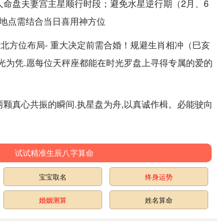
人命盘夫妻宫主星顺行时段；避免水星逆行期（2月、6
会地点需结合当日喜用神方位
东北方位布局- 重大决定前需合婚！规避生肖相冲（巳亥
星光为凭.愿每位天秤座都能在时光罗盘上寻得专属的爱的
两颗真心共振的瞬间.执星盘为舟,以真诚作楫。必能驶向
试试精准生辰八字算命
宝宝取名
终身运势
婚姻测算
姓名算命