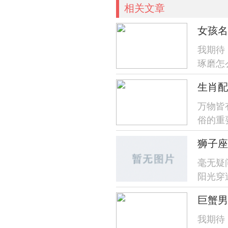
相关文章
女孩名
我期待
琢磨怎
了！就
生肖配
万物皆
俗的重
狮子座
毫无疑
阳光穿
—今日
巨蟹男
我期待