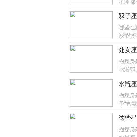
星座都
最具王者
哪些在
谈”的
展露出害
处女座
抱怨身
鸣渐弱
着日历盘
水瓶座
抱怨身
予"智
到古希
抱怨身
的星座