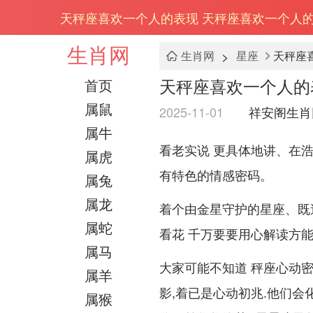
天秤座喜欢一个人的表现 天秤座喜欢一个人
生肖网
>
生肖网
星座
天秤座
天秤座喜欢一个人的
首页
属鼠
2025-11-01
祥安阁生肖
属牛
看老实说 更具体地讲、在
属虎
有特色的情感密码。
属兔
属龙
着个由金星守护的星座、既
属蛇
看花 千万要要用心解读方能窥
属马
大家可能不知道 秤座心动密
属羊
影,着已是心动初兆.他们
属猴