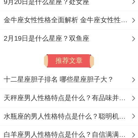
9月20日是什么星座？处女座
克合（如子丑合）暗藏权力博弈~需警惕长
期积怨引发的爆发.
金牛座女性性格全面解析 金牛座女性性格与脾气全揭秘
宫位联动跟十神交叉验证;夫妻宫合财官的关
2月19日是什么星座？双鱼座
系 男命财星合入婚姻宫:配偶大概因自身社
交能力获益 但也需防利益纠葛。关键问题再
推荐文章
于什么？
十二星座胆子排名 哪些星座胆子大？
女命官星合入婚姻宫：伴侣事业成就对婚姻
有双重作用（如聚少离多）.
天秤座男人性格特点是什么？有品味并注重美感
暗合合隐秘关系天干的支藏干的暗合（如寅
水瓶座的男人性格特点是什么？聪明机智理性冷静
午暗合）常指向精神外遇或未公开的含糊！
白羊座男人性格特点是什么？自信满满但缺乏耐心