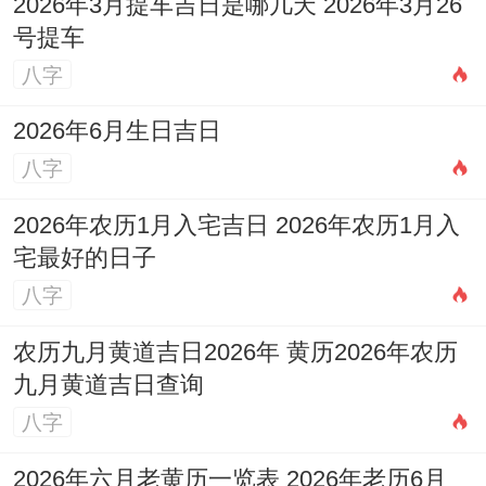
2026年3月提车吉日是哪几天 2026年3月26
号提车
婚姻宫被合的责任归属合想一想逻辑,核心是
八字
是对人性合关系的详细寻找.它提醒大家:命
理符号不是宿命的判决书，而是洞察关系动
2026年6月生日吉日
态的工具。
八字
不管是自我反思还是伴侣互动，唯有将命理
2026年农历1月入宅吉日 2026年农历1月入
宅最好的日子
智慧同现实经营结合、才能再变幻的情感世
八字
界中找到平衡同成长的大概。
农历九月黄道吉日2026年 黄历2026年农历
以后琢磨可进一步寻找命理模型跟着行为科
九月黄道吉日查询
学的交叉验证- 为婚姻咨询提供更立体的支
八字
持体系。
2026年六月老黄历一览表 2026年老历6月