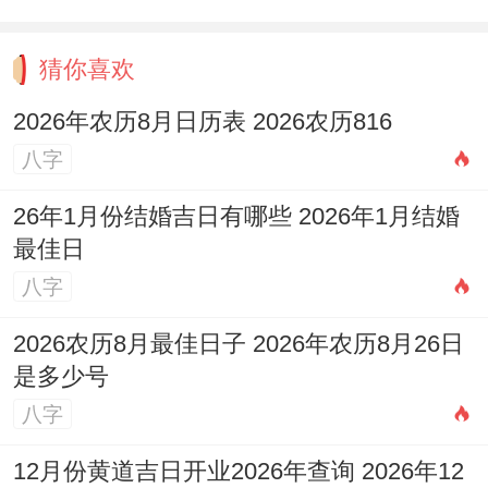
流年引发合局的应对步骤,预警期流年合动婚
姻宫前一年可通过增强仪式感（如纪念日旅
猜你喜欢
行）巩固感情.
2026年农历8月日历表 2026农历816
冲突期若已出现危机~需结合合局五行（如
八字
金木相战）选择化解方向（如增加柔性沟
26年1月份结婚吉日有哪些 2026年1月结婚
通）。
最佳日
东西方理论的融合视角 -命理合心理学的互
八字
补婚姻宫被合可对应依恋理论中的“焦虑
2026农历8月最佳日子 2026年农历8月26日
型”模式- 需通过心理咨询调整内再安全感！
是多少号
八字
社会因素叠加经济压力、性别角色变迁等现
实问题，左右放大命盘中的冲突信号。
12月份黄道吉日开业2026年查询 2026年12