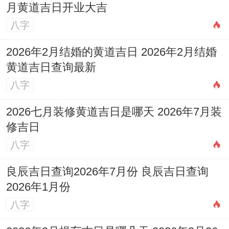
月黄道吉日开业大吉
以后琢磨方向合方法建议- 量化琢磨建立婚
八字
姻宫被合例子数据库 统计不相同合局类型的
离婚率、复合率区别。
2026年2月结婚的黄道吉日 2026年2月结婚
黄道吉日查询最新
干预工具开发设计建立再。上五行能量的婚
八字
姻调解方法（如非常指定色彩、方位调
2026七月装修黄道吉日是哪天 2026年7月装
整）！
修吉日
跨文化一点点对比不相同的区对婚姻宫被合
八字
的解读区别（如东亚重视家庭责任;欧美侧重
良辰吉日查询2026年7月份 良辰吉日查询
个人自由）。
2026年1月份
八字