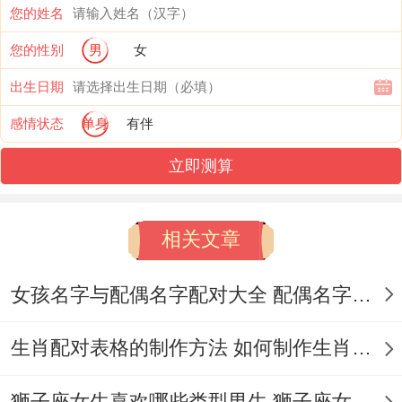
自身主动拓展社交圈的于是.
您的姓名
您的性别
男
女
对已婚者：需结合合局性质（如克合或生
出生日期
合） -判断是自身疏忽经营 还是伴侣受外界
感情状态
单身
有伴
勾引。
立即测算
行星同十神的叠加效应,婚姻宫被合的责任归
属~需结合所涉行星或十神的特质:
相关文章
相合元
自身责任
对方责任
素
女孩名字与配偶名字配对大全 配偶名字配对女孩版
比劫合
易因朋友介入
配偶可能被
生肖配对表格的制作方法 如何制作生肖配对表格
婚姻宫
疏远伴侣
他人吸引
狮子座女生喜欢哪些类型男生 狮子座女生喜欢哪种男生