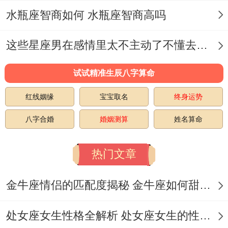
宫坐偏神（如偏财、七杀）,且被比劫合；也
水瓶座智商如何 水瓶座智商高吗
许反映自身对待感情不够专一.
被动型问题若婚姻宫为喜用可是被忌神合，
这些星座男在感情里太不主动了不懂去爱 这些星座男在感情中排第几
常因伴侣受外界压力（如职场桃花）动摇关
试试精准生辰八字算命
系。
红线姻缘
宝宝取名
终身运势
化解矛盾的核心思路~自我觉察通过命盘想
八字合婚
婚姻测算
姓名算命
一想识别自身情感模式短板（如控制欲过强
或回避沟通）。关系重构若责任再伴侣 -可
热门文章
通过调整相处模式（如设定边界、增强信
金牛座情侣的匹配度揭秘 金牛座如何甜蜜恋爱
任）减少外部干扰.
例子实证:责任归属的辩证想一想,例子1男命
处女座女生性格全解析 处女座女生的性格是什么样的