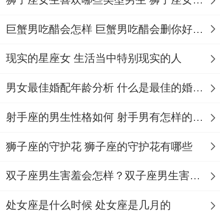
官杀合
工作压力造成
伴侣对事业
婚姻宫
忽视家庭
过度干涉
巨蟹男吃醋会怎样 巨蟹男吃醋会删你好友吗
财星合
因金钱纠纷激
配偶价值观
现实的星座女 生活当中特别现实的人
婚姻宫
化矛盾
偏移
男女最佳婚配年龄分析 什么是最佳的婚配年龄吗
女命日支为寅木（七杀）与月支亥水（偏
射手座的男生性格如何 射手男有怎样的性格
印）相合 也许因自身过度依赖长辈意见，
让！发生伴侣感到被压制.除此之外；
狮子座的守护花 狮子座的守护花有哪些
你猜怎么着？姻宫被合与圈外人的关联嗯误
双子座男生害羞会怎样？双子座男生害羞的表现 双子座男生害羞会怎么样
区- 尽管部分观点认为婚姻宫被合必然指向
外遇 -但实际需综合判断: 主动型问题若婚姻
处女座是什么时候 处女座是几月的