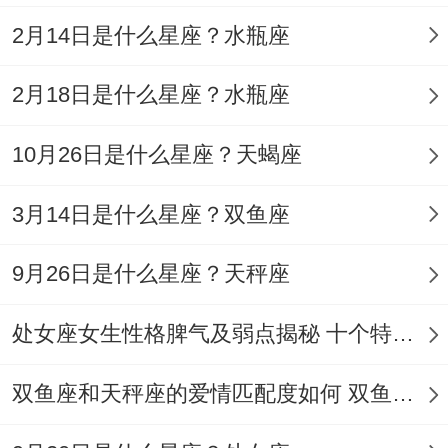
日支丑土被月支子水合，流年遇未土冲开丑
2月14日是什么星座？水瓶座
土—因自身频繁出差冷落妻子，让.发生婚姻
危机.
2月18日是什么星座？水瓶座
例子2女命日支卯木与年支戌土合、戌土为
10月26日是什么星座？天蝎座
忌神—伴侣因投资失败情绪失衡.引发争吵。
3月14日是什么星座？双鱼座
婚姻想一想的独到见解、超越吉凶标签:合局
的动态解读。婚姻宫被合并非不不简单
9月26日是什么星座？天秤座
的“好”或“坏”，而需从合局性质、能量流动角
处女座女生性格脾气及弱点揭秘 十个特点惊人！
度想一想：
生合（如寅亥合）标记关系中的滋养同成长;
双鱼座和天秤座的爱情匹配度如何 双鱼天秤缘分会怎样
也就是说使有矛盾还易化解。