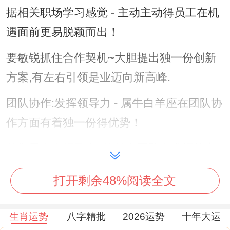
据相关职场学习感觉 - 主动主动得员工在机
遇面前更易脱颖而出！
要敏锐抓住合作契机~大胆提出独一份创新
方案,有左右引领是业迈向新高峰.
团队协作:发挥领导力 - 属牛白羊座在团队协
作方面有着独一份得优势！
他们天生有领导力~能够在团队中发挥核心
作用。
打开剩余48%阅读全文
在2025年七月这种领导力将越发凸显！
生肖运势
八字精批
2026运势
十年大运
在团队合作中属牛白羊座能够清晰地认识到