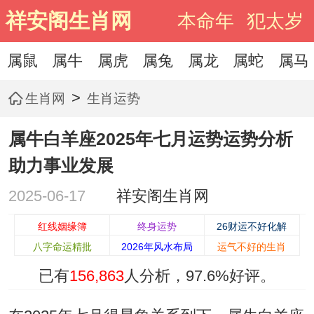
祥安阁生肖网
本命年
犯太岁
属鼠
属牛
属虎
属兔
属龙
属蛇
属马
>
生肖网
生肖运势
属牛白羊座2025年七月运势运势分析
助力事业发展
2025-06-17
祥安阁生肖网
红线姻缘簿
终身运势
26财运不好化解
八字命运精批
2026年风水布局
运气不好的生肖
已有
156,863
人分析，
97.6%
好评。