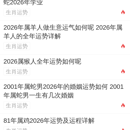
蛇2026年学业
鼠、马、牛、兔
者犯太岁，需谨慎应对;其余
生肖运势
生肖运势中平，各有侧重。无论何生肖，尊
2026年属羊人做生意运气如何呢 2026年属
重太岁方位，行善积德，皆可助运添福。
羊人的全年运势详解
2026年生肖运势
生肖运势
属鼠2026年运势及运程
属牛2026年运势及运程
2026属猴人全年运势如何呢
属虎2026年运势及运程
属兔2026年运势及运程
生肖运势
属龙2026年运势及运程
属蛇2026年运势及运程
2001年属蛇男2026年的婚姻运势如何 2001
属马2026年运势及运程
属羊2026年运势及运程
年属蛇男一生有几次婚姻
属猴2026年运势及运程
属鸡2026年运势及运程
生肖运势
属狗2026年运势及运程
属猪2026年运势及运程
81年属鸡2026年运势及运程详解