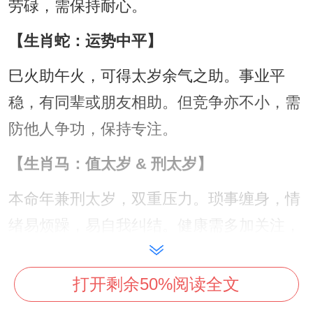
劳碌，需保持耐心。
【生肖蛇：运势中平】
巳火助午火，可得太岁余气之助。事业平
稳，有同辈或朋友相助。但竞争亦不小，需
防他人争功，保持专注。
【生肖马：值太岁 & 刑太岁】
本命年兼刑太岁，双重压力。琐事缠身，情
绪易烦躁，易自我纠结。健康需多加关注，
凡事谋定而后动，切忌冲动。
打开剩余50%阅读全文
【生肖羊：六盒吉星】