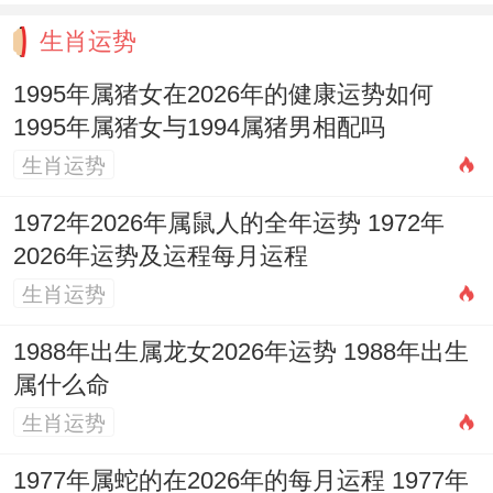
午未六盒，合太岁，贵人运旺。易得上级赏
生肖运势
识或长辈关照，有利合作、签约。运势顺
1995年属猪女在2026年的健康运势如何
遂，是开拓新局面的大好时机。
1995年属猪女与1994属猪男相配吗
【生肖猴：小有压力】
生肖运势
申金克午火，构成一定挑战。事业上有表现
1972年2026年属鼠人的全年运势 1972年
欲望，但易与权威或规则产生摩擦。需注意
2026年运势及运程每月运程
沟通方式，以智取胜，避免硬碰硬。
生肖运势
【生肖鸡：平稳过渡】
1988年出生属龙女2026年运势 1988年出生
属什么命
酉金受午火克制，但影响不大。运势相对平
生肖运势
稳，按部就班即可。桃花运势可能不错，但
1977年属蛇的在2026年的每月运程 1977年
需防烂桃花。理财宜保守。