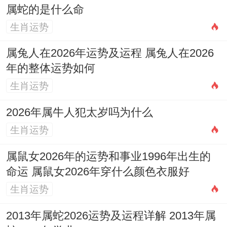
属蛇的是什么命
【生肖狗：三合吉星】
生肖运势
戌午寅三合，运势亨通。人际关系佳，团队
属兔人在2026年运势及运程 属兔人在2026
合作顺利，有利项目推进与事业发展。财星
年的整体运势如何
显现，正偏财均有不错机会。
生肖运势
【生肖猪：暗藏机遇】
2026年属牛人犯太岁吗为什么
生肖运势
亥水克午火，看似平淡，实则暗藏机遇。需
主动把握，但过程或有阻力。财运中等，宜
属鼠女2026年的运势和事业1996年出生的
命运 属鼠女2026年穿什么颜色衣服好
多学习积累，等待时机。
生肖运势
从12个生肖2026年运势来说，2026年属
2013年属蛇2026运势及运程详解 2013年属
虎、羊、狗
的朋友得太岁合助，运势较佳;属