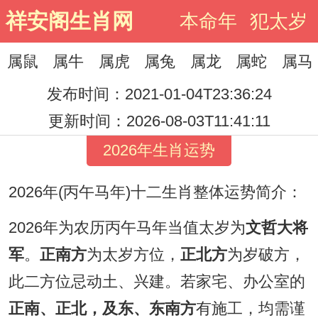
祥安阁生肖网
本命年
犯太岁
属鼠
属牛
属虎
属兔
属龙
属蛇
属马
发布时间：2021-01-04T23:36:24
更新时间：2026-08-03T11:41:11
2026年生肖运势
2026年(丙午马年)十二生肖整体运势简介：
2026年为农历丙午马年当值太岁为
文哲大将
军
。
正南方
为太岁方位，
正北方
为岁破方，
此二方位忌动土、兴建。若家宅、办公室的
正南、正北，及东、东南方
有施工，均需谨