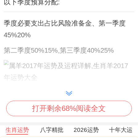
以下季度预算分配:
季度必要支出占比风险准备金、第一季度
45%20%
第二季度50%15%,第三季度40%25%
第四季度35%30%,财富管理指南、正财收入
在8月后有非常清楚增长，但偏财方面需谨
打开剩余68%阅读全文
慎.投资理财建议采用"核心+卫星"步骤~将
70%资金配置稳健型产品；
生肖运势
八字精批
2026运势
十年大运