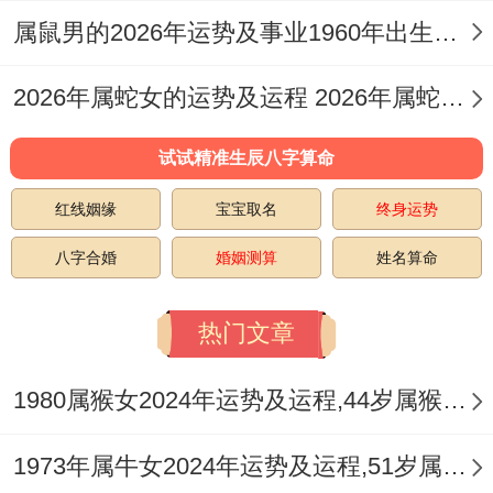
生肖羊2017年运势大全 年度机遇全景，本
属鼠男的2026年运势及事业1960年出生的命运 属鼠男的2026婚姻
年是现实三大转折窗口期:4月下旬的职业转
2026年属蛇女的运势及运程 2026年属蛇女全年运势及运程
型机会、8月中旬的房产相关决策点、12月
初的知识增值契机...
试试精准生辰八字算命
把握这些时机得提前3个月进行资源储备。
红线姻缘
宝宝取名
终身运势
事业突破方向，技能提升计划;推荐学习数据
八字合婚
婚姻测算
姓名算命
找原因、视觉设计类课程；
热门文章
最佳报读时间为3月、9月。
1980属猴女2024年运势及运程,44岁属猴人2024全年每月运势女性如何
考取证书类目优先选择国际认证体系。
团队协作要点 - 项目推进中注意平衡70后还
1973年属牛女2024年运势及运程,51岁属牛人2024全年每月运势女性如何