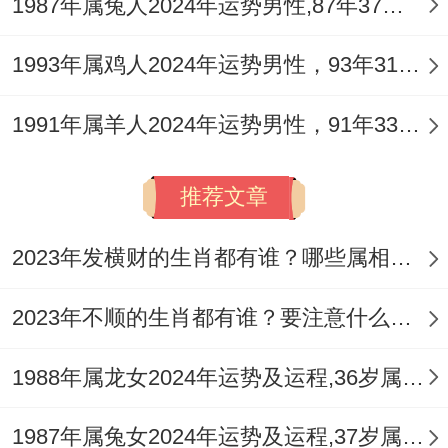
1987年属兔人2024年运势男性,87年37岁属兔男2024年每月运程怎么样
检。
1993年属鸡人2024年运势男性，93年31岁属鸡男2024年每月运程怎么样
办公室久坐人群可配置提醒设备；每小时进
行2分钟伸展运动！
1991年属羊人2024年运势男性，91年33岁属羊男2024年每月运程怎么样
情感维系方法 建立"情感账户"概念:日常小事
推荐文章
积累加分~重大矛盾还有时止损。
2023年发横财的生肖都有谁？哪些属相财运旺盛？
约会安排可参考以下创意清单：；季节推荐
活动效果指数
2023年不顺的生肖都有谁？要注意什么呢？
春季植物园摄影★★★★~夏季星空露营
1988年属龙女2024年运势及运程,36岁属龙人2024全年每月运势女性如何
★★★★★
1987年属兔女2024年运势及运程,37岁属兔人2024全年每月运势女性如何
秋季手作工坊★★★☆~冬季温泉读书会