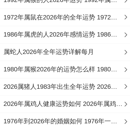
运动方面推荐游泳还有太极~每周保持3次超
过锻炼频率！
1972年属鼠在2026年的全年运势 1972年属鼠在52岁后的运气
心理压力可通过正念冥想缓解，十分是水元
1986年属虎的人2026年感情运势 1986年属虎的人这一生婚姻怎么样
素环境更有助放松.
属蛇人2026年全年运势详解每月
人际关系建议，贵人主要出眼下老同学、前
同事群体中。
1980年属猴2026年的运势怎么样 1980年属猴人2月份运程
社交场合建议多穿米白、浅蓝色系服装！
2026属猪人1983年出生全年运势 2026属猪人的全年运势
想起来真是、
2026年属鸡人健康运势如何 2026年属鸡人的全年运势如何
主要合作洽谈避开农历初一、十五、签约时
注意检查条款中的数字细节。
1976年到2026年的婚姻如何 1976年一生婚姻状况