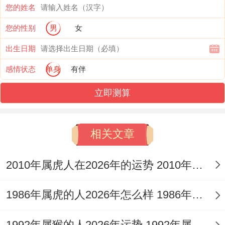
您的姓名
30%用于尝试新领域！主要理财决策建议放
在周二、周五进行！
您的性别
男
女
出生日期
情感关系走势、单身者3-4月易遇短暂情缘~
感情状态
单身
有伴
提升长期关系宜等待9月后！
立即测算
已婚人士需注意4月、11月的沟通障碍期，
可通过共同培养新爱好增进默契.
相关文章
主要纪念日建议选择西北方向场所庆祝...
2010年属虎人在2026年的运势 2010年属虎人2026
健康注意事项 呼吸道还有肠胃为你全年需重
点防护、5月、10月避免过量摄入生冷食
1986年属虎的人2026年怎么样 1986年属虎的5位吉利数字
物。
1992年属猴的人2026年运势 1992年属猴人2026年运势及运程