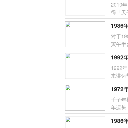
201
得「天
呈「木
对于1
寅午半
财星受
199
来讲运
分析，
壬子年
年运势
象，唯