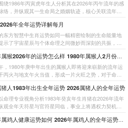
围绕1986年丙寅虎年生人分析其在2026年丙午流年的感
脉络，并纵观其一生命局之婚姻轨迹，核心关联流年干
局之作用、夫妻宫动之...
2026年全年运势详解每月
的东方智慧中生肖运势如同一幅精密绘制的生命能量地
提示了宇宙星辰与个体命理之间微妙而深刻的共振，对
人来讲踏入2026丙午...
1980年属猴2026年的运势怎么样 1980年属猴人2月份运程
午，1980年庚申年出生的属猴人即将迎来崭新的流年运
干丙火与地支午火当值，形成一片火旺之势，对于命局
猴人来讲此为奋发有为的机...
6属猪人1983年出生全年运势 2026属猪人的全年运势
以命理专业视角分析1983年癸亥年生肖猪在2026年流年
纵观全年天符星与官符星同临，事业上将遇权力契机却
非；天财星暗合太岁，财运...
2026年属鸡人健康运势如何 2026年属鸡人的全年运势如何