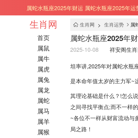
属蛇水瓶座2025年财运 属蛇水瓶座2025年
生肖网
>
生肖网
生肖运势
属
属蛇水瓶座2025年
首页
属鼠
2025-10-08
祥安阁生肖
属牛
坦率讲,2025年对属蛇水
属虎
属兔
是本命年值太岁的主力军~
属龙
其理论基础是什么？!怎么
属蛇
之间寻找平衡点;而不一样
属马
~各位不一样从财富流动与
属羊
局之路！
属猴