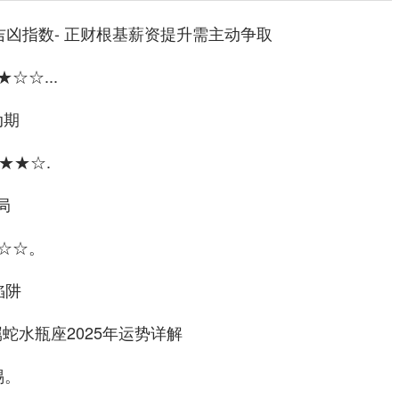
吉凶指数- 正财根基薪资提升需主动争取
☆☆...
动期
★★☆.
局
☆☆。
陷阱
惕。