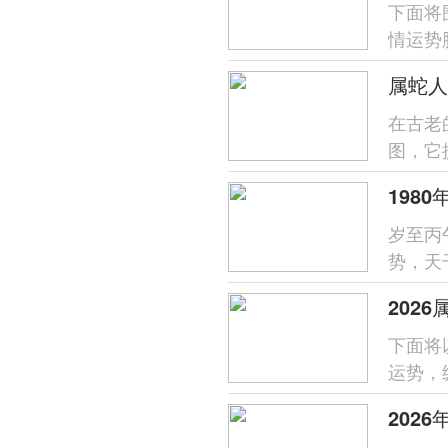
下面将
情运势
支对命
属蛇人
在古老
图，它
于属蛇之
岁至丙
势，天
喜火的
202
下面将
运势，
易惹是