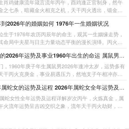
生肖鸡健康流年箴言流年丙午，酉鸡逢正官制身，然午
金之七杀，暗藏金火相克之机，天干丙火透出，锻金太
心肺燥热、炎症突发，幸有「龙...
6年到2026年的婚姻如何 1976年一生婚姻状况
位生于1976年农历丙辰年的命主，观其一生姻缘走势，
其命局中夫星与日主力量动态平衡的漫长演绎。丙火日
于辰月食神当令，看似性情...
属鼠男的2026年运势及事业1960年出生的命运 属鼠男的2026婚姻
门，1960年庚子年生属鼠男2026年逢冲太岁，运势多有
天干丙火克庚金，事业易遇压力，然地支子午相冲亦激
，财星破印需防破耗，夫妻宫动婚...
2026年属蛇女的运势及运程 2026年属蛇女全年运势及运程
6年属蛇女性全年运势及运程详解岁次丙午，火炼真金，属
午火流年运势呈吉凶交织之象，流年天干丙火劫财，地
羊刃，主竞争加剧与情绪波动...