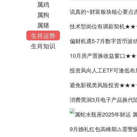
属鸡
说真的~财富板块核心要点
属狗
属猪
技术型岗位有调薪契机★★★
生肖运势
偏财机遇5-7月数字货币波
生肖知识
10月房产置换收益窗口★★
投资风向人工ETF可逢低布
避免影视类风险投资★★★
消费黑洞3月电子产品换代
9月婚礼红包高峰期⚠️需警