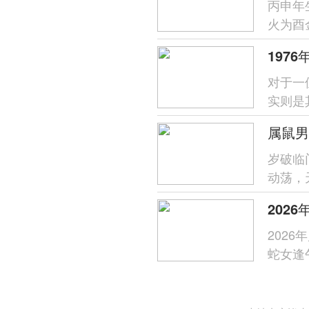
丙申年
火为酉
过需防
197
对于一
实则是
主，生
岁破临
动荡，
发生机
202
蛇女逢
支午火