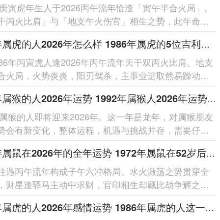
0年庚寅虎年生人于2026丙午流年恰逢「寅午半合火局」。
干丙火比肩」与「地支午火伤官」相生之势，此年命局
火通明」之象，主聪慧...
1986年属虎的人2026年怎么样 1986年属虎的5位吉利数字
986年丙寅虎人逢2026年丙午流年天干双丙火比肩。地支
合火局，火势炎炎，阳刃驾杀，主事业进取然易躁动；
克，需防破耗；健康留意心火过...
1992年属猴的人2026年运势 1992年属猴人2026年运势及运程
2年属猴的人即将迎来2026年。这一年是龙年，对属猴朋友
势会有新变化，整体运程，机遇与挑战并存，需要仔细
每个在领域的细节。整体运势...
1972年属鼠在2026年的全年运势 1972年属鼠在52岁后的运气
柱遇丙午流年构成子午六冲格局。水火激荡之势贯穿全
，财星逢驿马主动中求财，官印相生却藏比劫争辉之
借太岁相合之力可缓冲突，于...
1986年属虎的人2026年感情运势 1986年属虎的人这一生婚姻怎么样