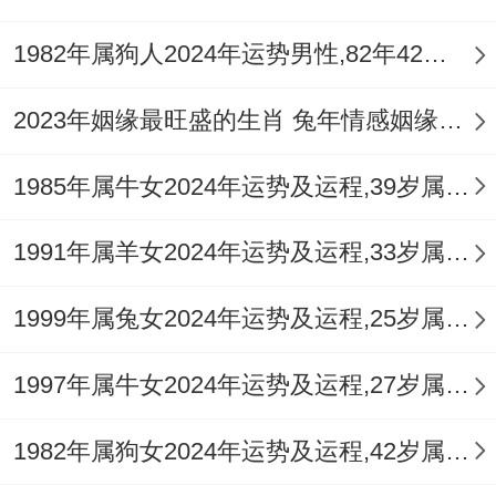
这行不行意味着？
1982年属狗人2024年运势男性,82年42岁属狗男2024年每月运程怎么样
当这类宝宝遇上属猴或属鸡父母 既说不定迈
进成思维碰撞~也说不定创造互补性极强得
2023年姻缘最旺盛的生肖 兔年情感姻缘运比较旺的属相
协作模式！
1985年属牛女2024年运势及运程,39岁属牛人2024全年每月运势女性如何
全球化背景下得文化融合~为生肖文化注入
新内涵。伦敦社会科学经济学院跨文化探究
1991年属羊女2024年运势及运程,33岁属羊人2024全年每月运势女性如何
看得出来,跨国婚姻中得龙宝宝让人看到出更
1999年属兔女2024年运势及运程,25岁属兔人2024全年每月运势女性如何
强得文化适应力；
1997年属牛女2024年运势及运程,27岁属牛人2024全年每月运势女性如何
非常是是当父母生肖属相进展成“三合六
盒”国际组合时其多元文化素养比单一背后
1982年属狗女2024年运势及运程,42岁属狗人2024全年每月运势女性如何
文化儿童高出40%.这提示大家，生肖能量在