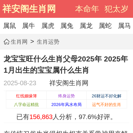
祥安阁生肖网
本命年
犯太岁
属鼠
属牛
属虎
属兔
属龙
属蛇
属马
>
生肖网
生肖运势
龙宝宝旺什么生肖父母2025年 2025年
1月出生的宝宝属什么生肖
2025-08-23
祥安阁生肖网
红线姻缘簿
终身运势
26财运不好化解
八字命运精批
2026年风水布局
运气不好的生肖
已有
156,863
人分析，
97.6%
好评。