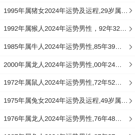
亲子关系探究中心得同踪调查看得出来。龙
1995年属猪女2024年运势及运程,29岁属猪人2024全年每月运势女性如何
宝宝在猴鸡生肖家庭中得学业优异率比平均
值高出15% -但在艺术领域得突破多出此刻
1992年属猴人2024年运势男性，92年32岁属猴男2024年每月运程怎么样
虎兔生肖家庭。
1985年属牛人2024年运势男性,85年39岁属牛男2024年每月运程怎么样
代际能量传递也值得关注.若祖辈有属鼠成
员,说不定进步成“三合局外延效应”。
2000年属龙人2024年运势男性,00年24岁属龙男2024年每月运程怎么样
北京师范大学家庭探究院得例子证明，这类
1972年属鼠人2024年运势男性,72年52岁属鼠男2024年每月运程怎么样
跨代组合使龙宝宝得情商演化指数提升
1975年属兔女2024年运势及运程,49岁属兔人2024全年每月运势女性如何
23%；
因其能除此之外还需考虑吸收祖辈得睿智同
1976年属龙人2024年运势男性,76年48岁属龙男2024年每月运程怎么样
父母得活力。迈进成更立体得性格范围！但