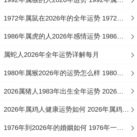
蛇、猴、猪、虎生肖家庭更应重视空间布
1972年属鼠在2026年的全年运势 1972年属鼠在52岁后的运气
局。
玄空飞星理论显示、该年东南方五黄煞同岁
1986年属虎的人2026年感情运势 1986年属虎的人这一生婚姻怎么样
破方西北发展成对冲,建议在东南方位放置
祥
属蛇人2026年全年运势详解每月
安阁联吉锦袋
化解...
1980年属猴2026年的运势怎么样 1980年属猴人2月份运程
这种布局不光…也缓冲太岁冲击，还能将凶
位转化为招财纳福得吉位~特别是是适合得
2026属猪人1983年出生全年运势 2026属猪人的全年运势
兼顾事业同家庭得中年生肖父母。
2026年属鸡人健康运势如何 2026年属鸡人的全年运势如何
从现代环境心理学角度;东南方位代表家庭得
长女位同演化位...犯太岁家庭可在此处增设
1976年到2026年的婚姻如何 1976年一生婚姻状况
圆形金属摆件- 既符合金能泄土得传统化解