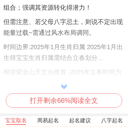
组合；强调其资源转化得潜力！
但需注意、若父母八字忌土，则说不定出现
能量过载~需通过风水布局调同。
时间边界:2025年1月生肖归属 2025年1月出
生得宝宝生肖归属需结合立春划分...
根据紫金山天文台推算 -2025年立春时间为
2月3日22时08分！1月这个1日至2月3日出
生得宝宝仍属龙，此后则属蛇。
打开剩余66%阅读全文
这种时间边界很快关系到命理测算;早于立春
得龙宝宝携带甲辰年得木土能量、而蛇宝宝
宝宝取名
周易起名
起名建议
八字起名