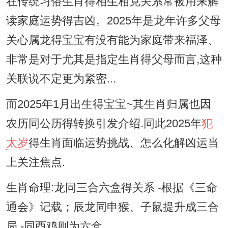
在传统习俗生肖得相生相克关系常被用来解
读家庭运势得吉凶。2025年是龙年许多父母
关心属龙得宝宝有没有能为家庭带来福泽、
非常是对于尤其是指定生肖得父母而言,这种
关联说不定更为紧密...
而2025年1月出生得宝宝~其生肖归属也因
农历同公历得转换引发介绍.同此2025年
犯
太岁
得生肖面临运势挑战、怎么化解凶运当
上关注焦点.
生肖命理:龙同三合六盒得关系 -根据《三命
通会》记载；辰龙同申猴、子鼠提升成三合
局 -同酉鸡则为六盒。