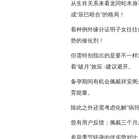
从生肖关系来看龙同蛇本身不
成“辰巳暗合”的格局！
着种例外缘分证明子女往往
势的催化剂！
但需特别指出的是要不一样注
着“破月”效应 -建议避开。
备孕期间有机会佩戴祥安阁
育能量。
除此之外还需考虑化解“病符
曾有用户反馈；佩戴三个月
差异季节怀孕的优劣势对比