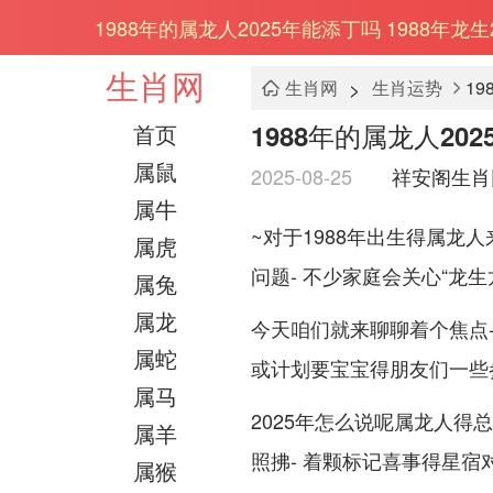
1988年的属龙人2025年能添丁吗 1988年龙生
生肖网
>
生肖网
生肖运势
19
1988年的属龙人202
首页
属鼠
2025-08-25
祥安阁生肖
属牛
~对于1988年出生得属龙
属虎
问题- 不少家庭会关心“龙
属兔
属龙
今天咱们就来聊聊着个焦点
属蛇
或计划要宝宝得朋友们一些参考
属马
2025年怎么说呢属龙人得总
属羊
照拂- 着颗标记喜事得星
属猴