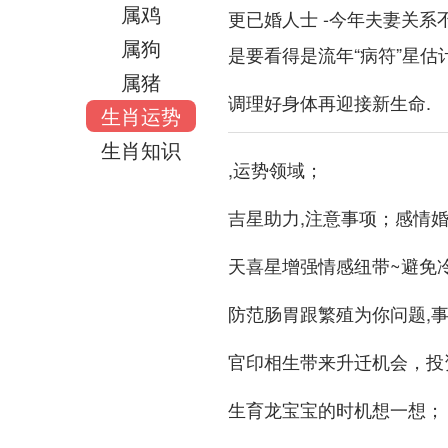
属鸡
更已婚人士 -今年夫妻关
属狗
是要看得是流年“病符”星估
属猪
调理好身体再迎接新生命.
生肖运势
生肖知识
,运势领域；
吉星助力,注意事项；感情
天喜星增强情感纽带~避免
防范肠胃跟繁殖为你问题,
官印相生带来升迁机会，投
生育龙宝宝的时机想一想；