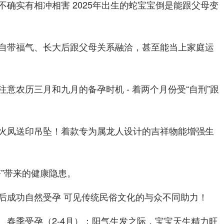
确实有相冲相害 2025年出生的蛇宝宝倒是能跟父母变
自带福气、长大后跟父母关系融洽，甚至能当上家庭运
意农历三月和九月的备孕时机 - 着两个月份受“自刑”跟
火凤送印吊坠！着款专为属龙人设计的吉祥物能增强生
”带来的健康隐患。
后成功自然受孕 可见传统民俗文化的与众不同助力！
、春季受孕（2-4月）：阳气生发之际，宝宝天生精力旺