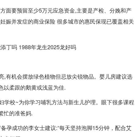
济方面要预留至少5万元应急资金,主要是产检、分娩和产
是妊娠并发症的商业保险 很多城市的惠民保现已覆盖相关
亮,有机会摆放绿色植物但忌放尖锐物品。婴儿房建议选
颜色以柔跟的鹅黄或浅蓝为佳.
妇学校~为你学习哺乳方法与新生儿护理。眼下很多课程
繁忙的准爸妈.
岁备孕成功的李女士建议:“每天坚持泡脚15分钟，配合艾