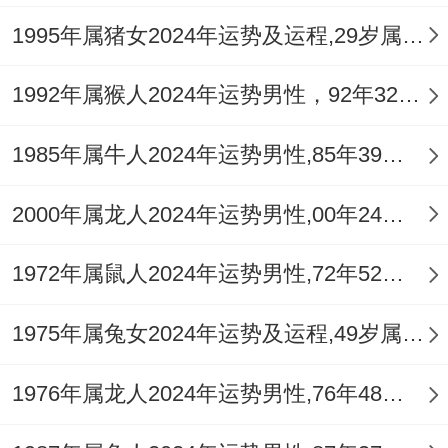
或感情运势。
1995年属猪女2024年运势及运程,29岁属猪人2024全年每月运势女性如何
需规避的生肖组合、自刑生肖：龙、马、
鸡、猪在本命年结婚需谨慎；
1992年属猴人2024年运势男性，92年32岁属猴男2024年每月运程怎么样
易引发家庭矛盾...
1985年属牛人2024年运势男性,85年39岁属牛男2024年每月运程怎么样
冲太岁者:属猪（2025年冲太岁）参加婚礼
2000年属龙人2024年运势男性,00年24岁属龙男2024年每月运程怎么样
应避免担任伴郎/伴娘等核心角色。
1972年属鼠人2024年运势男性,72年52岁属鼠男2024年每月运程怎么样
婚礼参与的注意事项,时间选择:避开与个人
生肖相冲的月份（如属蛇者忌农历十月）。
1975年属兔女2024年运势及运程,49岁属兔人2024全年每月运势女性如何
着装禁忌：避免全黑或全白服饰、可搭配红
1976年属龙人2024年运势男性,76年48岁属龙男2024年每月运程怎么样
色配饰（如祥安阁九艳跟合手链）增强喜
气！