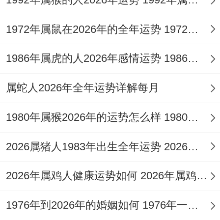
健康防护要点，定期体检：重点关注心脑血
1972年属鼠在2026年的全年运势 1972年属鼠在52岁后的运气
管还有消化为你（本命年易发疾病）...
饮食调理:多摄入红色食物（红枣、枸杞）以
1986年属虎的人2026年感情运势 1986年属虎的人这一生婚姻怎么样
补气血.
属蛇人2026年全年运势详解每月
情绪管理方法- 社交支持：与乐观亲友多交
1980年属猴2026年的运势怎么样 1980年属猴人2月份运程
流，避免独处时过度思虑。
兴趣转移:通过书法、园艺等安静活动平复心
2026属猪人1983年出生全年运势 2026属猪人的全年运势
境。
2026年属鸡人健康运势如何 2026年属鸡人的全年运势如何
长期运势提升建议、行善积德：参同公益捐
1976年到2026年的婚姻如何 1976年一生婚姻状况
赠或志愿者活动、积累正向能量！