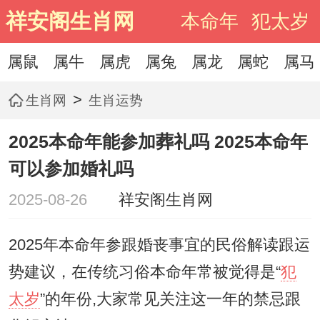
祥安阁生肖网
本命年
犯太岁
属鼠
属牛
属虎
属兔
属龙
属蛇
属马
>
生肖网
生肖运势
2025本命年能参加葬礼吗 2025本命年
可以参加婚礼吗
2025-08-26
祥安阁生肖网
2025年本命年参跟婚丧事宜的民俗解读跟运
势建议，在传统习俗本命年常被觉得是“
犯
太岁
”的年份,大家常见关注这一年的禁忌跟