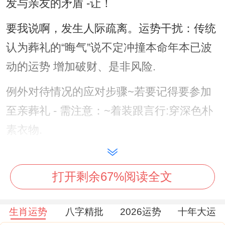
发与亲友的矛盾 -让！
要我说啊，发生人际疏离。运势干扰：传统
认为葬礼的“晦气”说不定冲撞本命年本已波
动的运势 增加破财、是非风险.
例外对待情况的应对步骤~若要记得要参加
至亲葬礼 - 需注意：~着装跟言行:穿深色朴
素衣物.
避免鲜艳色彩。保持情绪克制,避免过度宣
泄。
打开剩余67%阅读全文
净化自身:结束后用艾草或盐水净手 - 佩戴
祥
生肖运势
八字精批
2026运势
十年大运
安阁联吉红绳
以辟邪护身。