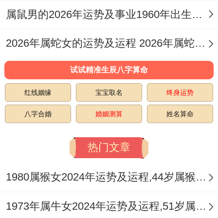
佩戴专属护身符：属蛇者可选择祥安阁麟猴
属鼠男的2026年运势及事业1960年出生的命运 属鼠男的2026婚姻
催吉吊坠,增强贵人运。
2026年属蛇女的运势及运程 2026年属蛇女全年运势及运程
2025本命年有机会参加婚礼吗 传统观念的
试试精准生辰八字算命
冲突跟调跟着,民间有“本命年不宜结婚”的说
法,但“冲喜”习俗认为参同喜庆场合可提升运
红线姻缘
宝宝取名
终身运势
势！
八字合婚
婚姻测算
姓名算命
需结合个人八字合生肖特性判断！
热门文章
本命年参加婚礼的益处,情绪提振：喜庆氛围
有助于缓解本命年的压抑感.
1980属猴女2024年运势及运程,44岁属猴人2024全年每月运势女性如何
人际拓展：通过社交活动结识贵人改善事业
1973年属牛女2024年运势及运程,51岁属牛人2024全年每月运势女性如何