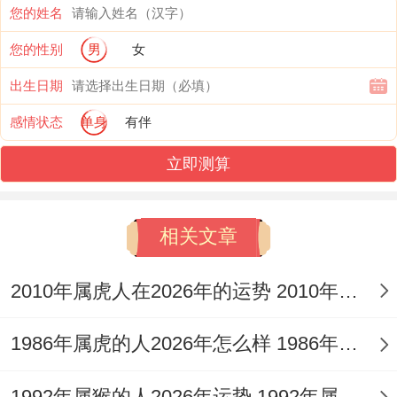
您的姓名
我有个朋友就遇到过，
您的性别
男
女
替代方法与心理调节；远程悼念：通过线上
出生日期
仪式或委托亲友代为表达哀思。
感情状态
单身
有伴
心理疏导:通过冥想、运动释放阴暗的情绪，
立即测算
避免长期压抑！
家居风水调整建议，太岁方位避煞：2025年
相关文章
太岁位东南方忌堆放杂物 可放置绿植或悬挂
2010年属虎人在2026年的运势 2010年属虎人2026
祥安阁联吉锦袋
化解煞气.
1986年属虎的人2026年怎么样 1986年属虎的5位吉利数字
增强阳气：居家多开窗通风;增加暖色灯光照
明。
1992年属猴的人2026年运势 1992年属猴人2026年运势及运程