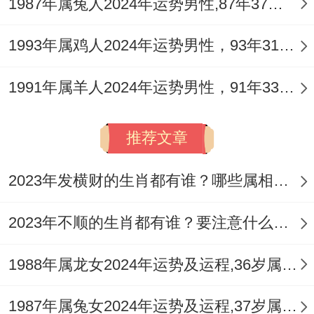
1987年属兔人2024年运势男性,87年37岁属兔男2024年每月运程怎么样
新人本命年结婚的化解方法- 择吉日：优先
1993年属鸡人2024年运势男性，93年31岁属鸡男2024年每月运程怎么样
选择跟双方生肖三合的日期（如属蛇者选牛
日、鸡日）.
1991年属羊人2024年运势男性，91年33岁属羊男2024年每月运程怎么样
想起来真是、
推荐文章
婚房布置:床头放置
祥安阁登榜扬名
摆件 助
旺事业跟着家庭跟谐。
2023年发横财的生肖都有谁？哪些属相财运旺盛？
提升婚礼吉运的细节;礼金数额:以6、8结尾
2023年不顺的生肖都有谁？要注意什么呢？
（如688、888） -标记顺利跟着财富。
1988年属龙女2024年运势及运程,36岁属龙人2024全年每月运势女性如何
赠礼选择:赠送新人红色家居用品（床品、台
灯） - 寓意说实话红火美满。
1987年属兔女2024年运势及运程,37岁属兔人2024全年每月运势女性如何