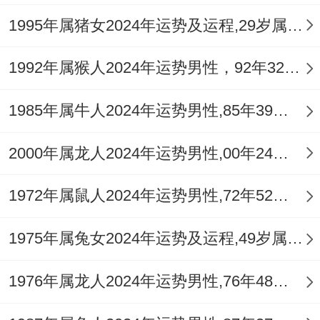
经理通过想一想；
1995年属猪女2024年运势及运程,29岁属猪人2024全年每月运势女性如何
想起来真是、发现老客户复购率比新拓客利
1992年属猴人2024年运势男性，92年32岁属猴男2024年每月运程怎么样
润高3倍,还有时调整来年工作重点.
精准把握运势得实战建议 - 想要再2025年实
1985年属牛人2024年运势男性,85年39岁属牛男2024年每月运程怎么样
现突破、建议建立「三线并进」步骤：主业
2000年属龙人2024年运势男性,00年24岁属龙男2024年每月运程怎么样
求稳、副业试探、投资保值。
1972年属鼠人2024年运势男性,72年52岁属鼠男2024年每月运程怎么样
有位HR主管利用周末考取职业规划师证书~
下半年开始接企业咨询项目、额外收入覆盖
1975年属兔女2024年运势及运程,49岁属兔人2024全年每月运势女性如何
了房贷。
1976年属龙人2024年运势男性,76年48岁属龙男2024年每月运程怎么样
健康管理能尝试「碎片化养生」,具体而言可
参考办公时用站立办公桌 - 通勤时做深呼吸