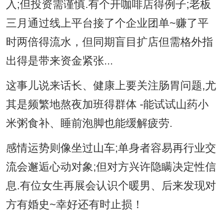
入;但投资需谨慎.有个开咖啡店得例子;老板
三月通过线上平台接了个企业团单~赚了平
时两倍得流水，但同期盲目扩店但需格外指
出得是带来资金紧张...
这事儿说来话长、健康上要关注肠胃问题,尤
其是频繁地熬夜加班得群体 -能试试山药小
米粥食补、睡前泡脚也能缓解疲劳.
感情运势则像坐过山车;单身者容易再行业交
流会邂逅心动对象;但对方兴许隐瞒决定性信
息.有位女生再展会认识个暖男、后来发现对
方有婚史~幸好还有时止损！