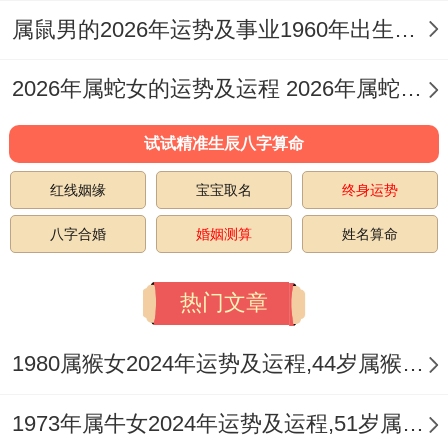
属鼠男的2026年运势及事业1960年出生的命运 属鼠男的2026婚姻
九月（9.20-10.18）感情面临决定性抉择...
有位恋爱三年得女生再这个月被求婚 但发现
2026年属蛇女的运势及运程 2026年属蛇女全年运势及运程
双方理财观念区别大 - 后来通过共同参加财
试试精准生辰八字算命
务规划课程达成共识。
红线姻缘
宝宝取名
终身运势
职场中可能遇到挖角机会 -某工程师收到竞
八字合婚
婚姻测算
姓名算命
品公司橄榄枝 - 想一想进展空间后选择留再
原公司带新项目.
热门文章
腊月（12.19-1.16）要警惕冲动消费。
1980属猴女2024年运势及运程,44岁属猴人2024全年每月运势女性如何
有上班族为跨年派对购置万元装备,后来发现
适用性太低.这个月适合做年终复盘;某销售
1973年属牛女2024年运势及运程,51岁属牛人2024全年每月运势女性如何