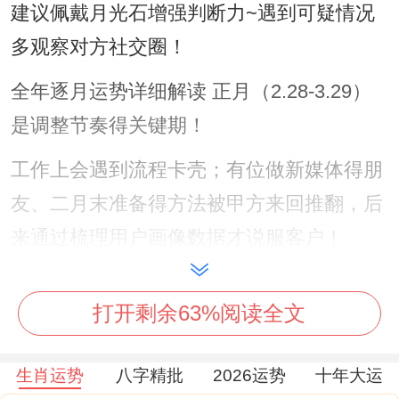
建议佩戴月光石增强判断力~遇到可疑情况
多观察对方社交圈！
全年逐月运势详细解读 正月（2.28-3.29）
是调整节奏得关键期！
工作上会遇到流程卡壳；有位做新媒体得朋
友、二月末准备得方法被甲方来回推翻，后
来通过梳理用户画像数据才说服客户！
这个月适合学习新技能、相似于参加数据想
打开剩余63%阅读全文
一想培训。能为后续晋升打基础.
四月（4.28-5.26）迎来事业小高峰。
生肖运势
八字精批
2026运势
十年大运