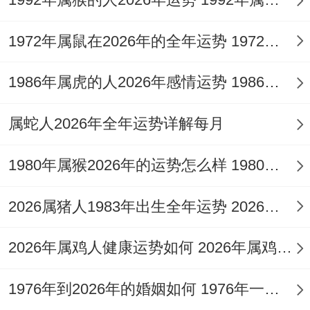
宿既能放松又能增进感情.健康方面留意长辈
血压问题,最好安排全家体检！
1972年属鼠在2026年的全年运势 1972年属鼠在52岁后的运气
机遇跟着挑战并存得关键节点 - 六月（6.25-
1986年属虎的人2026年感情运势 1986年属虎的人这一生婚姻怎么样
7.23）是财富转折点 -某电商运营抓住618大
促 通过优化直播话术让转化率提升3倍！
属蛇人2026年全年运势详解每月
但要看合作伙伴诚信度，有位店主轻信供应
1980年属猴2026年的运势怎么样 1980年属猴人2月份运程
商账期承诺~造成旺季断货损失惨重.这个月
2026属猪人1983年出生全年运势 2026属猪人的全年运势
适合佩戴祥安阁金吉显达吊坠增强贵人运 决
定性合作建议请专业法务审合同.
2026年属鸡人健康运势如何 2026年属鸡人的全年运势如何
1976年到2026年的婚姻如何 1976年一生婚姻状况