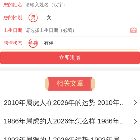
某外企中层抓住部门重组机会，带领团队拿
您的姓名
下年度重点项目、季度奖金很快涨了40%...
您的性别
男
女
但要看职场流言~决定性会议记得录音存
出生日期
档。
感情状态
单身
有伴
投资方面能关注医疗科技板块、有个程序员
立即测算
用年终奖定投相关基金、年底收益率超预
期...
相关文章
七月（7.24-8.21）要更注意家庭关系.有对
2010年属虎人在2026年的运势 2010年属虎人2026
夫妻因孩子升学问题冷战半个月后来通过共
同制定教育基金计划化解矛盾。
1986年属虎的人2026年怎么样 1986年属虎的5位吉利数字
这个月适合组织家庭短途游,选个带温泉得民
1992年属猴的人2026年运势 1992年属猴人2026年运势及运程