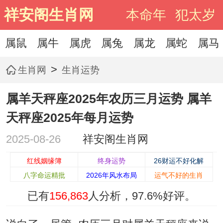
祥安阁生肖网
本命年
犯太岁
属鼠
属牛
属虎
属兔
属龙
属蛇
属马
>
生肖网
生肖运势
属羊天秤座2025年农历三月运势 属羊
天秤座2025年每月运势
2025-08-26
祥安阁生肖网
红线姻缘簿
终身运势
26财运不好化解
八字命运精批
2026年风水布局
运气不好的生肖
已有
156,863
人分析，
97.6%
好评。