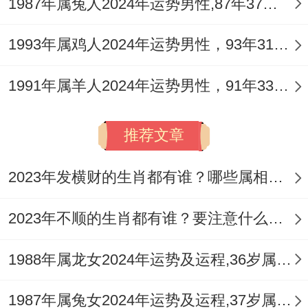
1987年属兔人2024年运势男性,87年37岁属兔男2024年每月运程怎么样
训练。
1993年属鸡人2024年运势男性，93年31岁属鸡男2024年每月运程怎么样
感情方面要学会「场景化沟通」~吵架时换
个环境谈话效果更好.
1991年属羊人2024年运势男性，91年33岁属羊男2024年每月运程怎么样
有对夫妻约定每次争执就去公园散步介绍 矛
推荐文章
盾解决效率提升70%。
遇到
犯太岁
关系到时佩戴专属吉祥物能增强
2023年发横财的生肖都有谁？哪些属相财运旺盛？
正向磁场- 但关键还是要提升自身应变能力.
2023年不顺的生肖都有谁？要注意什么呢？
每月26日能做次运势自检，记录当月得失。
1988年属龙女2024年运势及运程,36岁属龙人2024全年每月运势女性如何
说实话，某创业者通过这个方法;发现团队再
季度末效率最高；于是把决定性项目启动时
1987年属兔女2024年运势及运程,37岁属兔人2024全年每月运势女性如何