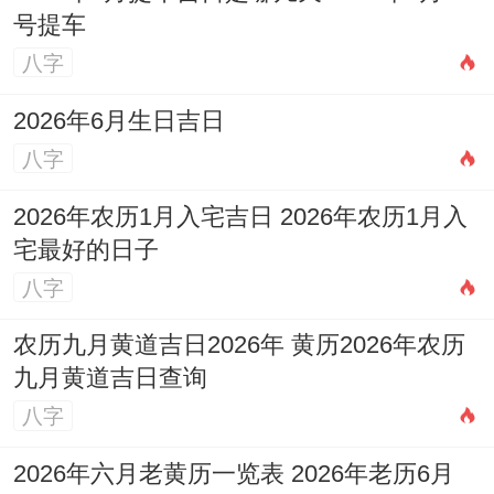
在手环中加入属相健康提示，用增强现实
号提车
（AR）技术重现五福生肖的守护场景 让古
八字
老文化焕发科技光彩。
2026年6月生日吉日
归咎于这些是实~毕竟,真正的幸福密码;永远
八字
藏在传统同创新的交响里面。
2026年农历1月入宅吉日 2026年农历1月入
宅最好的日子
八字
农历九月黄道吉日2026年 黄历2026年农历
九月黄道吉日查询
八字
2026年六月老黄历一览表 2026年老历6月