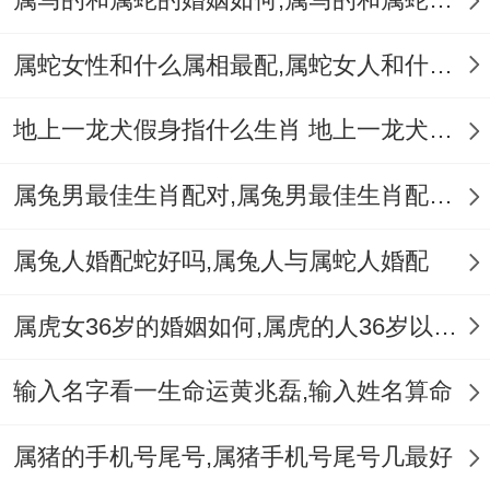
往满足条件优质睡眠、这为其康宁福运提供
属蛇女性和什么属相最配,属蛇女人和什么属相最配
了科学注脚.民间偏方中鼠形香囊常被用作安
神之物，其文化基因可追溯至《黄帝内经》
地上一龙犬假身指什么生肖 地上一龙犬假身十二生肖指哪肖
的养生智慧。
属兔男最佳生肖配对,属兔男最佳生肖配对表
羊跪乳恩显好德、温顺的生肖羊承载着“好
德”的精神追求，这个属相将仁爱化作具体
属兔人婚配蛇好吗,属兔人与属蛇人婚配
的生活哲学！
属虎女36岁的婚姻如何,属虎的人36岁以后会好吗
想起来真是,
输入名字看一生命运黄兆磊,输入姓名算命
甲骨文中的“善”字从羊演变而来;提示着羊生
肖同道德修养的渊源！心理学找原因露出来
属猪的手机号尾号,属猪手机号尾号几最好
~未时（下午1-3点）出生者更具共情能力 -