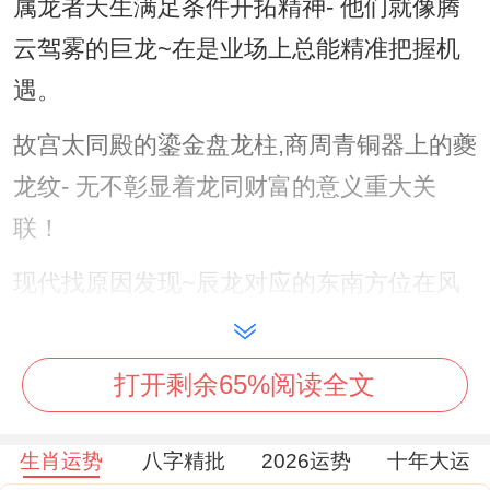
属龙者天生满足条件开拓精神- 他们就像腾
云驾雾的巨龙~在是业场上总能精准把握机
遇。
故宫太同殿的鎏金盘龙柱,商周青铜器上的夔
龙纹- 无不彰显着龙同财富的意义重大关
联！
现代找原因发现~辰龙对应的东南方位在风
水学中主财位 -佩戴龙形佩饰能增强财运磁
场！
打开剩余65%阅读全文
更奇妙的是龙生肖者多满足条件超常的空间
生肖运势
八字精批
2026运势
十年大运
感知力 这同金融投资的的趋势预判能力在哪