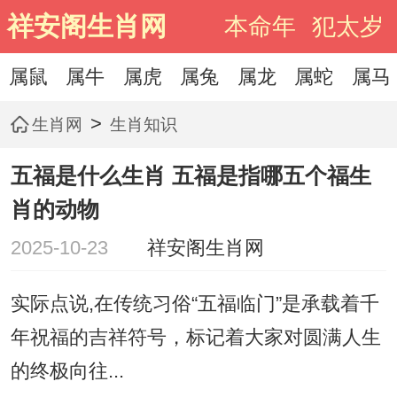
祥安阁生肖网
本命年
犯太岁
属鼠
属牛
属虎
属兔
属龙
属蛇
属马
>
生肖网
生肖知识
五福是什么生肖 五福是指哪五个福生
肖的动物
2025-10-23
祥安阁生肖网
实际点说,在传统习俗“五福临门”是承载着千
年祝福的吉祥符号，标记着大家对圆满人生
的终极向往...