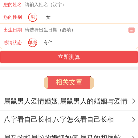
个地方潜在关联！
您的姓名
您的性别
男
女
鼠啮乾坤藏康宁,小巧机敏的生肖鼠代表
出生日期
着“康宁”之福- 这个看似矛盾的标记实则蕴含
意义重大哲理。
感情状态
单身
有伴
立即测算
鼠类强大的环境适应力，正对应着现代人最
渴求的身心平衡.考古发现,红山文化玉鼠佩
饰多出土于医疗祭祀坑- 暗示先民早已认识
相关文章
到鼠生肖的愈疗能量！
属鼠男人爱情婚姻,属鼠男人的婚姻与爱情
说实话，
八字看自己长相,八字怎么看自己长相
神经科学找原因露出来，子时（夜间11-1
点）是人体自我修复的黄金时段；属鼠者往
属马的和属蛇的婚姻如何,属马的和属蛇的婚姻能在一起吗