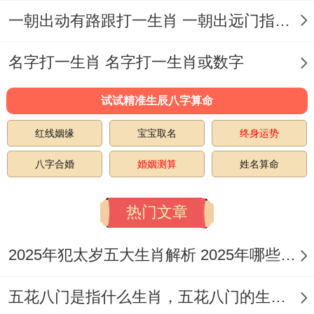
一朝出动有路跟打一生肖 一朝出远门指什么生肖
这同属羊者的性格特征高度吻合...
在儒家典籍中羊被认为是“义兽”~其跪乳习性
名字打一生肖 名字打一生肖或数字
被引申为孝道典范！
试试精准生辰八字算命
现代慈善机构多采用羊角图腾，正是取意好
红线姻缘
宝宝取名
终身运势
德福运的继续下去传递.有趣的是属羊者大脑
八字合婚
婚姻测算
姓名算命
镜像神经元更为活跃；
这为其天性仁厚提供了神经学依据。
热门文章
猪圆玉润兆善终、生肖猪是五福压轴 诠释
2025年犯太岁五大生肖解析 2025年哪些生肖会犯太岁
着“善终”的生命美学。
五花八门是指什么生肖，五花八门的生肖究竟是谁？
这个看似憨厚的属相、实则暗藏道家生死智