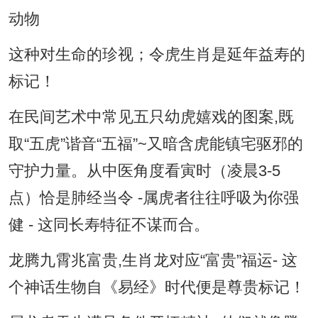
这种对生命的珍视；令虎生肖是延年益寿的
标记！
在民间艺术中常见五只幼虎嬉戏的图案,既
取“五虎”谐音“五福”~又暗含虎能镇宅驱邪的
守护力量。从中医角度看寅时（凌晨3-5
点）恰是肺经当令 -属虎者往往呼吸为你强
健 - 这同长寿特征不谋而合。
龙腾九霄兆富贵,生肖龙对应“富贵”福运- 这
个神话生物自《易经》时代便是尊贵标记！