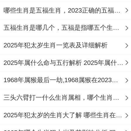
慧.亥时（夜间9-11点）对应的三焦经主气血
哪些生肖是五福生肖，2023正确的五福生肖是哪5位
周流 属猪者多满足条件良好的危机预警机
五福生肖是哪几个，五福是指哪五个生肖动物
制！
2025年犯太岁生肖一览表及详细解析
汉代葬玉中的玉握猪 唐代墓葬的陶猪俑 -都
寄托着对圆满人生的终极祈愿。
2025年属什么命与五行解析 2025年属什么生肖五行属性是什么
现代临终关怀找原因发现，属猪者对生命终
1968年属猴最后一劫,1968属猴在2023劫数
结的接纳度最高；
这种豁达心态恰是善终福运的心理基础。在
三头六臂打一什么生肖属相，哪个生肖三头六臂
生物节律层面- 猪生肖者的端粒酶活性表现
2025年犯太岁的生肖大了解 哪些生肖在2025年犯太岁
出不一般规律、这说不定是其福寿绵长的科
学密码...