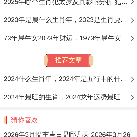
2025年哪个生肖犯太岁及其影响分析 犯太岁的生肖及化解方法解析
当大家拆解五福生肖的文化基因~会发现这
2023年是属什么生肖年，2023是生肖虎年还是兔年
不独是轻松的属相排列，更是套用天干地
支、阴阳五行的精密算法！
73年属牛女2023年财运，1973年属牛女2023年每月运势怎样
从故宫屋脊的五兽镇物 -到百姓家的五福窗
推荐文章
花，这些生肖图腾构建了我国人特有的幸福
认知体系！
2024什么生肖年，2024年是五行中的什么生肖年份
前景找原因可详细介绍生肖能量场同量子物
2024年最旺的生肖，2024龙年运势最旺的4个生肖
理的关联~或借助数据找原因有区别属相者
的生命轨迹！
猜你喜欢
当大家把生肖智慧融入现代生活，说不定能
2026年3月提车吉日是哪几天 2026年3月26