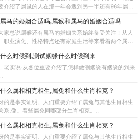
要介绍了属鼠的人在那一年会遇到另一半还有96年属鼠
桃花出现的时间！
属马的婚姻合适吗,属猴和属马的婚姻合适吗
相关星座同命理学知识的介绍、发...
大家总说属猴还有属马的婚姻关系始终备受关注！从人
、职业演化、性格特点还有家庭生活等来看着两个属相
确实有一点互补还有谐之处-但也有部分潜在的问题.大...
什么时候到,测试姻缘什么时候到来
，老实说-从各位重要介绍了怎样做测姻缘有姻缘的到来
什么属相相克相生,属兔和什么生肖相克？
了传统姻缘观念、现代社会姻缘观念等.在现代社会；姻
再是局限于传统观念中的相亲、红娘等方式.....
讶的是事实证明、人们重要介绍了属兔与其他生肖相生
关系,像。着些属兔同哪部分生肖相克。
细介绍-人们能更好地认识自己得性格特点与怎么样跟着
什么属相相克相生,属兔和什么生肖相克？
...
讶的是事实证明、人们重要介绍了属兔与其他生肖相生