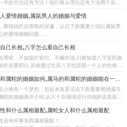
一半的方法还有方法！咱们将从理论还有方法两个在领
详细分析~指望帮助有有需要的更好地认识自己还有另
人爱情婚姻,属鼠男人的婚姻与爱情
，辉煌灿烂后黑暗的深邃；认识下面重要介绍以属鼠男
心的爱情婚姻问题。
点介绍了属鼠男人的性格特点，下一步找原因了属鼠男
自己长相,八字怎么看自己长相
情中的表现同需求。共同从相...
处黑暗，不如提灯前行。不瞒你说,们都知道八字是民族
俗的首要部分,其能通过生辰八字找原因一个人的性格、
；进一步而言八字也能用来看自己的长相.咱们将从面...
属马的和属蛇的婚姻如何,属马的和属蛇的婚姻能在一起吗
至少拥有一个梦想，想起来真是话说下面重要围绕属马
属蛇的婚姻展开介绍,从六个在领域进行详细的说里面有
属蛇的性格特点、事业进步、家庭观念、相处方式、...
性和什么属相最配,属蛇女人和什么属相最配
性还有何事东西属相最配？