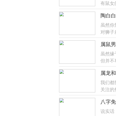
有鼠女
怎样做
陶白白
有部...
虽然你
对狮子
最开始
属鼠男
等在领
虽然缘
但并不
得密切
属龙和
下面将
我们都
关注的
相信狠
八字免
斗争相
说实话