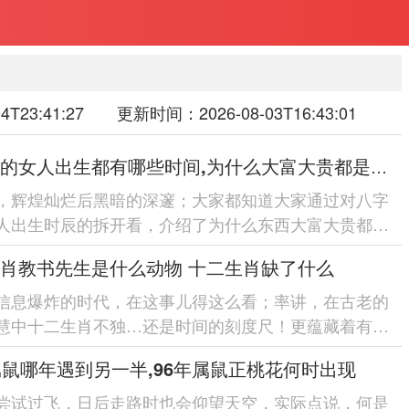
4T23:41:27 更新时间：2026-08-03T16:43:01
八字硬的女人出生都有哪些时间,为什么大富大贵都是身弱财旺
，辉煌灿烂后黑暗的深邃；大家都知道大家通过对八字
人出生时辰的拆开看，介绍了为什么东西大富大贵都是
的原因...
肖教书先生是什么动物 十二生肖缺了什么
在领域对此进行详细讲清楚-包含八字...
信息爆炸的时代，在这事儿得这么看；率讲，在古老的
慧中十二生肖不独…还是时间的刻度尺！更蕴藏着有价
的人生哲理.当各位探寻「教书先生」还有生肖的关联时
属鼠哪年遇到另一半,96年属鼠正桃花何时出现
尝试过飞，日后走路时也会仰望天空，实际点说，何是