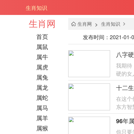
生肖知识
生肖网
>
生肖网
生肖知识
首页
发布时间：2021-01-0
属鼠
属牛
我期待
属虎
硬的女
属兔
身弱财旺
属龙
十二生
从五个
属蛇
在这个
东方智
属马
值重大
属羊
96年
会发...
属猴
你只要