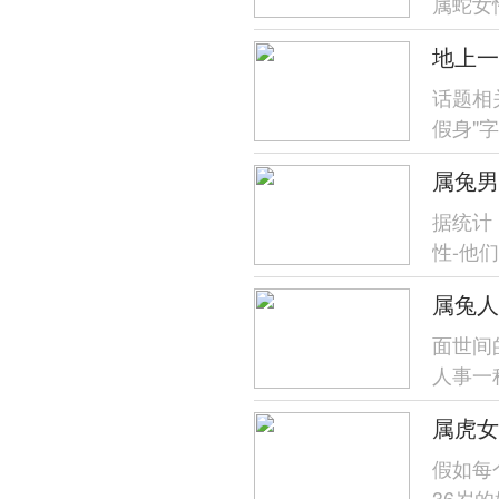
属蛇女
形象！
她们多
活.而在
话题相
假身"
计民间
属兔男
据统计
性-他
择生肖
属兔人
相...
面世间
人事一
歧、家
属虎女
假如每
36岁