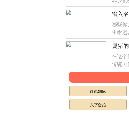
位将找
输入名
通过各位
哪些你
生命运
楚,帮
属猪的
五行拆开
在这个
传统习
号..
有区...
红线姻缘
八字合婚