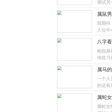
测试另
域进行
属鼠男
一...
我期待
人位中
作位起
八字看
人在爱
抱怨身
传统习
运势等
一个人
的还有
属马跟
属蛇女
属蛇女