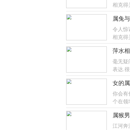
相克得
通过详
属兔与
他人相处.
令人惊
相克得
通过详
萍水相
他人相处.
毫无疑
表达.
解读；
女的属
你会有
个在领
生活方
属猴男
提...
江河奔