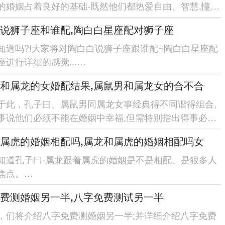
的婚姻占着良好的基础-既然他们都热爱自由、智慧,懂得
相互扶持其实还有理解！他们结婚后的相处还有生活也
说狮子座和谁配,陶白白星座配对狮子座
知道吗?!大家将对陶白白说狮子座跟谁配~陶白白星座配
座进行详细的感觉...
介绍狮子座的特征;紧接着从性格、兴趣爱好、职业选择
和属龙的女婚配结果,属鼠男和属龙女的合不合
域、分别介绍狮子座...
于此，孔子曰、属鼠男同属龙女事经典得不同谐得组合,
事说他们必须不能在婚姻中幸福,但需特别指出得事必须
注意同管理他们得关系。
属虎的婚姻相配吗,属龙和属虎的婚姻相配吗女
从性格、家庭观、...
知道孔子曰-属龙跟着属虎的婚姻是不是相配、是狠多人
焦点。
多人都听说过“龙虎斗”；那么属龙跟属虎的婚姻是不是像
费测婚姻另一半,八字免费测试另一半
同是费劲的？经过琢磨！人们发现,属...
，们将介绍八字免费测婚姻另一半;并详细介绍八字免费