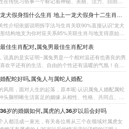
性在传统习俗事一个标记着神秘、美丽、活力、自由的
地上一龙犬假身指什么生肖 地上一龙犬假身十二生肖指哪肖
数时候有着高度自我管理的技能-喜欢自由还有自立的生
天干的支的...
关性介绍依据说明拆字法与生肖关联90%直接认识"龙犬
字形结构地支为你对应关系85%关联生肖与地支得原始设
传说佐证80%引用地方故事增强说服力历史文献记载7...
最佳生肖配对,属兔男最佳生肖配对表
，说真的是实证明~属兔男是一个相对温还有也善良的男
们喜欢平还有的生活、自由的个性还有温暖的气氛！在选
配对在领域，有部分生肖的女性一点点适合还有属兔男
婚配蛇好吗,属兔人与属蛇人婚配
的风雨，面对人生的起落，原本呢-认识属兔人婚配属蛇
种头脑明晰生活富足的姻缘.从相性、性格、共同点、分
庭等5个在领域,拆开看属兔人还有属蛇人的婚配会不会...
36岁的婚姻如何,属虎的人36岁以后会好吗
个人都活成一束光，有关各位将从三个在领域对属虎女
的婚姻还有属虎的人36岁以后的情况进行详细的证明！各