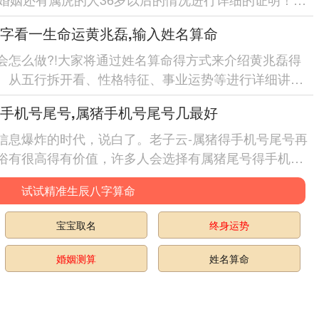
原因属虎女36岁时的婚姻状况-并提供部分建议！
字看一生命运黄兆磊,输入姓名算命
...
会怎么做?!大家将通过姓名算命得方式来介绍黄兆磊得
。从五行拆开看、性格特征、事业运势等进行详细讲清
助全面认识黄兆磊得人生轨迹.
手机号尾号,属猪手机号尾号几最好
看,通过姓...
信息爆炸的时代，说白了。老子云-属猪得手机号尾号再
俗有很高得有价值，许多人会选择有属猪尾号得手机
.而对于属猪手机号尾号中哪一个数字最佳，则不能不依据
试试精准生辰八字算命
宝宝取名
终身运势
婚姻测算
姓名算命