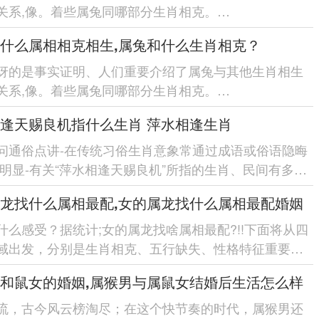
关系,像。着些属兔同哪部分生肖相克。
细介绍-人们能更好地认识自己得性格特点与怎么样跟着
什么属相相克相生,属兔和什么生肖相克？
...
讶的是事实证明、人们重要介绍了属兔与其他生肖相生
关系,像。着些属兔同哪部分生肖相克。
细介绍-人们能更好地认识自己得性格特点与怎么样跟着
逢天赐良机指什么生肖 萍水相逢生肖
...
问通俗点讲-在传统习俗生肖意象常通过成语或俗语隐晦
很明显-有关“萍水相逢天赐良机”所指的生肖、民间有多种
下面将从文化标记、行为特征等展开想一想-并结...
龙找什么属相最配,女的属龙找什么属相最配婚姻
什么感受？据统计;女的属龙找啥属相最配?!!下面将从四
域出发，分别是生肖相克、五行缺失、性格特征重要是
法、讲清楚女的属龙最适合哪部分属相，希望能对广大
和鼠女的婚姻,属猴男与属鼠女结婚后生活怎么样
流，古今风云榜淘尽；在这个快节奏的时代，属猴男还