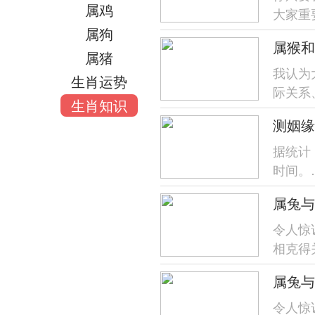
属鸡
大家重
属狗
的人正
属猴和
属猪
通过对
我认为
生肖运势
际关系
生肖知识
的组合
测姻缘
据统计
时间。
属兔与
其中有
缘也不
令人惊
相克得
通过详
属兔与
他人相处.
令人惊